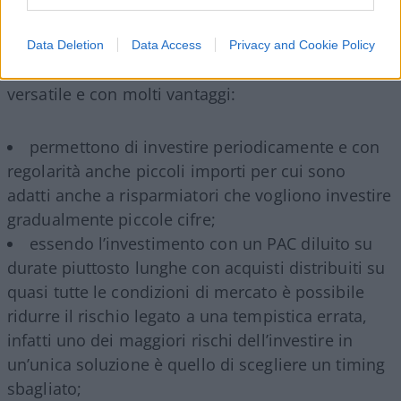
Data Deletion
Data Access
Privacy and Cookie Policy
I PAC rappresentano una strategia d’investimento
versatile e con molti vantaggi:
permettono di investire periodicamente e con
regolarità anche piccoli importi per cui sono
adatti anche a risparmiatori che vogliono investire
gradualmente piccole cifre;
essendo l’investimento con un PAC diluito su
durate piuttosto lunghe con acquisti distribuiti su
quasi tutte le condizioni di mercato è possibile
ridurre il rischio legato a una tempistica errata,
infatti uno dei maggiori rischi dell’investire in
un’unica soluzione è quello di scegliere un timing
sbagliato;