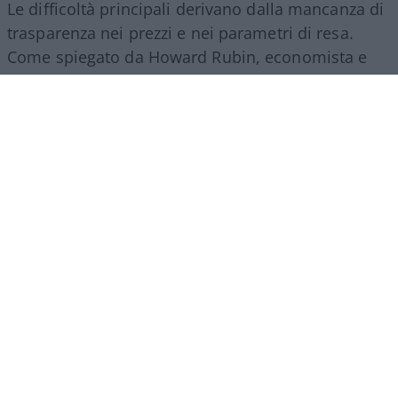
Le difficoltà principali derivano dalla mancanza di
trasparenza nei prezzi e nei parametri di resa.
Come spiegato da Howard Rubin, economista e
consulente per la spesa tecnologica aziendale, “è
una valuta di cui non si ha l’istinto di sapere cosa
si sta usando, e le pratiche contabili non sono
neanche pronte per questo. La questione AI viene
trattata come un investimento in questo
momento, ma è un investimento rischioso nel
caso in cui non produca alcun ritorno”. In assenza
di un mercato unico regolato dalle dinamiche
classiche di offerta e domanda aperta, le aziende
faticano a confrontare l’efficienza reale dei diversi
provider, trovandosi esposte a fluttuazioni
improvvise dei costi di gestione.