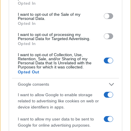
Opted In
finanziari ma, nonostante questo, la tendenza dei
I want to opt-out of the Sale of my
mercati è da sempre quella di salire a causa dello
Personal Data.
sviluppo demografico, dalla costante ricerca di
Opted In
benessere e soprattutto dallo sviluppo
I want to opt-out of processing my
tecnologico (basti pensare ai passi da gigante che
Personal Data for Targeted Advertising.
Opted In
la tecnologia ha fatto nel periodo Covid).
I want to opt-out of Collection, Use,
Retention, Sale, and/or Sharing of my
Personal Data that Is Unrelated with the
Ci sono tre elementi fondamentali da tener
Purposes for which it was collected.
presente nell’investimento azionario:
Opted Out
Google consents
l’orizzonte temporale di medio lungo periodo
I want to allow Google to enable storage
(non bisogna disinvestire al p rimo ribasso di
related to advertising like cookies on web or
mercato, si rischierebbe così di perdere il
device identifiers in apps.
successivo rialzo);
I want to allow my user data to be sent to
la diversificazione (anche se l’economia
Google for online advertising purposes.
mondiale cresce, un singolo Paese o settore