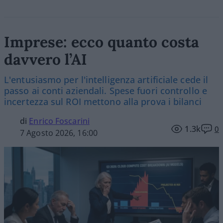
Imprese: ecco quanto costa
davvero l’AI
L'entusiasmo per l'intelligenza artificiale cede il
passo ai conti aziendali. Spese fuori controllo e
incertezza sul ROI mettono alla prova i bilanci
di
Enrico Foscarini
1.3k
0
7 Agosto 2026, 16:00