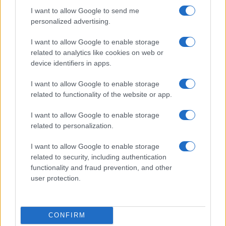
possono sempre perdere di valore);
I want to allow Google to send me
personalized advertising.
l’emotività (non bisogna mai vendere al primo
ribasso dei mercati ma mantenere l’investimento).
I want to allow Google to enable storage
related to analytics like cookies on web or
device identifiers in apps.
I want to allow Google to enable storage
related to functionality of the website or app.
Quanto alle previsioni future sull’andamento dei
mercati azionari direi che è praticamente
I want to allow Google to enable storage
impossibile farne. Purtroppo nessuno ha la
related to personalization.
famosa “sfera di cristallo”, in caso contrario
I want to allow Google to enable storage
saremmo tutti ricchi. I mercati azionari sono
related to security, including authentication
imprevedibili per questo è importante pianificare
functionality and fraud prevention, and other
gli obiettivi, l’orizzonte temporale e le strategie in
user protection.
modo da poter governare anche gli eventi più
complessi.
CONFIRM