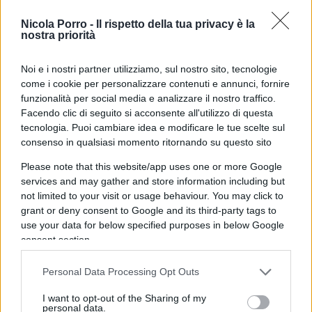
Nicola Porro -
Il rispetto della tua privacy è la
nostra priorità
Noi e i nostri partner utilizziamo, sul nostro sito, tecnologie
come i cookie per personalizzare contenuti e annunci, fornire
funzionalità per social media e analizzare il nostro traffico.
Facendo clic di seguito si acconsente all'utilizzo di questa
tecnologia. Puoi cambiare idea e modificare le tue scelte sul
consenso in qualsiasi momento ritornando su questo sito
Please note that this website/app uses one or more Google
services and may gather and store information including but
not limited to your visit or usage behaviour. You may click to
grant or deny consent to Google and its third-party tags to
use your data for below specified purposes in below Google
Rispondo al post di Monica. L’investimento
consent section.
azionario rappresenta l’alternativa che, nel tempo,
paga di più. E’ vero, il mercato azionario è
Personal Data Processing Opt Outs
sottoposto ad oscillazioni e a tanta volatilità. Gli
I want to opt-out of the Sharing of my
personal data.
eventi influenzano l’andamento dei mercati