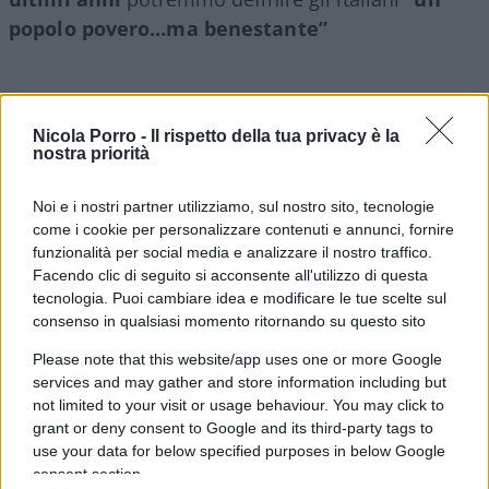
popolo povero…ma benestante”
L’ISTAT ci dice che
i poveri assoluti nel 2019
Nicola Porro -
Il rispetto della tua privacy è la
sono oltre 4,6 milioni
e quelli relativi oltre
8,6
nostra priorità
milioni di cui oltre il 30% al Sud.
Noi e i nostri partner utilizziamo, sul nostro sito, tecnologie
come i cookie per personalizzare contenuti e annunci, fornire
Tuttavia, se analizziamo alcune spese e il
funzionalità per social media e analizzare il nostro traffico.
possesso di determinati beni scopriamo che non
Facendo clic di seguito si acconsente all'utilizzo di questa
tecnologia. Puoi cambiare idea e modificare le tue scelte sul
è proprio così, anzi
quanto dichiarato al fisco è
consenso in qualsiasi momento ritornando su questo sito
in netta contraddizione con le spese e la
Please note that this website/app uses one or more Google
ricchezza degli italiani
che potremmo invece
services and may gather and store information including but
definire
“una società di poveri benestanti
” .
not limited to your visit or usage behaviour. You may click to
grant or deny consent to Google and its third-party tags to
use your data for below specified purposes in below Google
consent section.