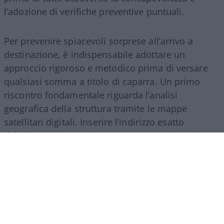
l’adozione di verifiche preventive puntuali.
Per prevenire spiacevoli sorprese all’arrivo a
destinazione, è indispensabile adottare un
approccio rigoroso e metodico prima di versare
qualsiasi somma a titolo di caparra. Un primo
riscontro fondamentale riguarda l’analisi
geografica della struttura tramite le mappe
satellitari digitali. Inserire l’indirizzo esatto
dell’alloggio su Google Maps o Street View prima
di concludere la transazione consente di verificare
l’effettiva presenza dell’immobile e la
corrispondenza delle insegne esterne. Qualora
all’indirizzo indicato risulti una sede societaria
differente, come un ufficio assicurativo, un
cantiere o una residenza privata privata, è bene