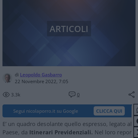
ARTICOLI
di
Leopoldo Gasbarro
22 Novembre 2022, 7:05
3.3k
0
Segui nicolaporro.it su Google
CLICCA QUI
E’ un quadro desolante quello espresso, legato al
Paese, da
Itinerari Previdenziali.
Nel loro report: