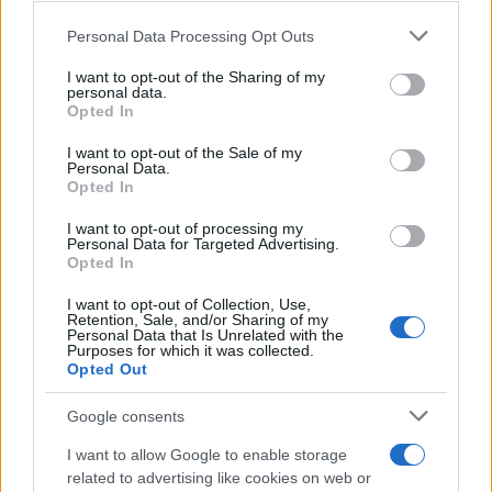
Personal Data Processing Opt Outs
Gioco d’azzardo 110,54
I want to opt-out of the Sharing of my
personal data.
Gioco d’azzardo irregolare (stima) oltre 20
Opted In
miliardi
I want to opt-out of the Sale of my
Spesa per sostanze stupefacenti/droga (3) 16,2
Personal Data.
Alcool 9
Opted In
Tabacco 18,3
I want to opt-out of processing my
Alimentazione fuori casa 83
Personal Data for Targeted Advertising.
Opted In
Palestre 10
Telefonia 24
I want to opt-out of Collection, Use,
Retention, Sale, and/or Sharing of my
Consulto di maghi e fattucchiere 9
Personal Data that Is Unrelated with the
Purposes for which it was collected.
Prostituzione
Opted Out
Google consents
Totale 275,5 (1)
I want to allow Google to enable storage
related to advertising like cookies on web or