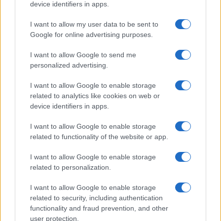
device identifiers in apps.
I want to allow my user data to be sent to
Google for online advertising purposes.
Siamo un Paese di poveri?
I want to allow Google to send me
personalized advertising.
Se solo 31,161 milioni di cittadini su 59,817
I want to allow Google to enable storage
milioni di abitanti presentano per il 2019 una
related to analytics like cookies on web or
dichiarazione dei redditi positiva
significa che il
device identifiers in apps.
52% degli italiani non ha redditi
oppure non li
dichiara.
I want to allow Google to enable storage
related to functionality of the website or app.
Eppure
: L’Italia è
al primo posto
in Europa per
I want to allow Google to enable storage
related to personalization.
possesso di abitazioni, autoveicoli, telefoni, al
secondo per animali da compagnia dopo
I want to allow Google to enable storage
l’Ungheria. Siamo primi per le macchinette da
related to security, including authentication
gioco ubicate negli 85 mila esercizi commerciali.
functionality and fraud prevention, and other
user protection.