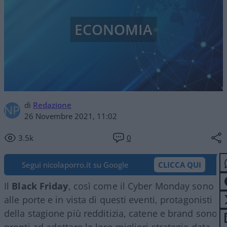
ECONOMIA
di
Redazione
26 Novembre 2021, 11:02
3.5k
0
Segui nicolaporro.it su Google
CLICCA QUI
Il
Black Friday
, così come il Cyber Monday sono
alle porte e in vista di questi eventi, protagonisti
della stagione più redditizia, catene e brand sono
pronti ad adottare le loro migliori strategie data-