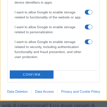
preso di mira i sistemi di pagamento elettronico è
device identifiers in apps.
più che raddoppiato da settembre ad ottobre, con
I want to allow Google to enable storage
un aumento del 208%.
related to functionality of the website or app.
I want to allow Google to enable storage
Inoltre aumentano gli
attacchi che imitano i
related to personalization.
sistemi di pagamento più popolari
e a tal
proposito Tatyana Shcherbakova, security expert
I want to allow Google to enable storage
di Kaspersky ha raccomandato di “assicurarsi
related to security, including authentication
functionality and fraud prevention, and other
sempre che la
pagina di pagamento online sia
user protection.
sicura
, guardando alla URL della pagina se inizia
con HTTPS invece del solito HTTP e se è presente
l’icona del lucchetto di fianco alla URL”.
CONFIRM
Consigli per difendersi
Data Deletion
Data Access
Privacy and Cookie Policy
Ma in generale come ci si può difendere da questa
orda di cybercriminali? Ecco alcuni consigli di