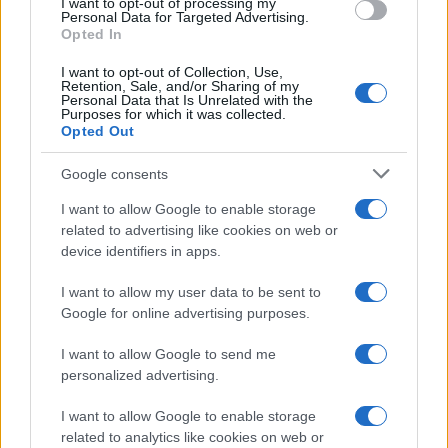
I want to opt-out of processing my
Personal Data for Targeted Advertising.
Opted In
Dall’inchiesta prezzi di Altroconsumo emerge
inoltre che quest’anno le offerte risulteranno
I want to opt-out of Collection, Use,
Retention, Sale, and/or Sharing of my
meno convenienti del solito a causa del generale
Personal Data that Is Unrelated with the
Purposes for which it was collected.
aumento dei prezzi di mercato, che interessa in
Opted Out
particolar modo il settore tech.
Google consents
Come evitare le truffe
I want to allow Google to enable storage
related to advertising like cookies on web or
device identifiers in apps.
Se da una parte il Black Friday è un’opportunità
per i consumatori e le imprese, dall’altra lo è
I want to allow my user data to be sent to
anche per i truffatori.
Google for online advertising purposes.
I want to allow Google to send me
personalized advertising.
Secondo Kaspersky, nel 2021, il numero di
I want to allow Google to enable storage
tentativi di phishing finanziario
che hanno
related to analytics like cookies on web or