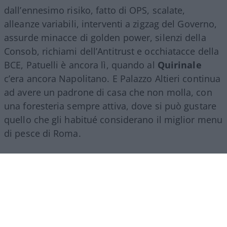
dall’ennesimo risiko, fatto di OPS, scalate,
alleanze variabili, interventi a zigzag del Governo,
assurde minacce di golden power, silenzi della
Consob, richiami dell’Antitrust e occhiatacce della
BCE, Patuelli è ancora lì, quando al
Quirinale
c’era ancora Napolitano. E Palazzo Altieri continua
ad avere un padrone di casa che non molla, con
una foresteria sempre attiva, dove si può gustare
quello che gli habitué considerano il miglior menu
di pesce di Roma.