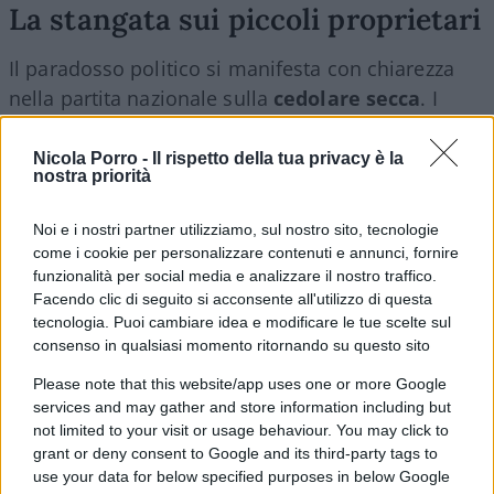
La stangata sui piccoli proprietari
Il paradosso politico si manifesta con chiarezza
nella partita nazionale sulla
cedolare secca
. I
partiti di maggioranza spingono per
riportare al
21% dal 26%la cedolare sulle prime case
Nicola Porro -
Il rispetto della tua privacy è la
nostra priorità
destinate agli affitti brevi
, tentando di
correggere la linea più punitiva delle prime bozze
Noi e i nostri partner utilizziamo, sul nostro sito, tecnologie
della manovra. Eppure, nello stesso momento, si
come i cookie per personalizzare contenuti e annunci, fornire
alimenta una narrazione che scoraggia
funzionalità per social media e analizzare il nostro traffico.
Facendo clic di seguito si acconsente all'utilizzo di questa
apertamente questa forma di utilizzo degli
tecnologia. Puoi cambiare idea e modificare le tue scelte sul
immobili, una convergenza trasversale che
consenso in qualsiasi momento ritornando su questo sito
accomuna esponenti di destra e di sinistra e che
Please note that this website/app uses one or more Google
rischia di colpire proprio i cittadini che esercitano
services and may gather and store information including but
una facoltà legittima legata al loro patrimonio.
not limited to your visit or usage behaviour. You may click to
grant or deny consent to Google and its third-party tags to
use your data for below specified purposes in below Google