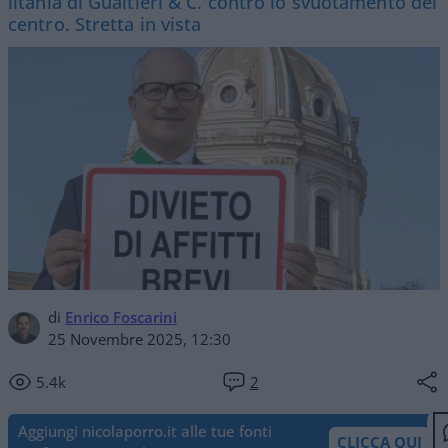
litania di Gualtieri & C. contro lo svuotamento del
centro. Stretta in vista
di
Enrico Foscarini
25 Novembre 2025, 12:30
5.4k
2
Aggiungi nicolaporro.it alle tue fonti
CLICCA QUI