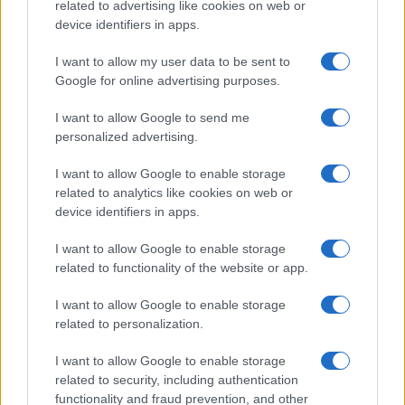
related to advertising like cookies on web or
cedolare al 21% per i proprietari che si
device identifiers in apps.
appoggiano a piattaforme come Airbnb. Una
I want to allow my user data to be sent to
manovra circolare che scarica sui proprietari un
Google for online advertising purposes.
costo per poi restituirgliene una parte come
presunto beneficio.
I want to allow Google to send me
personalized advertising.
Verso quale equilibrio?
I want to allow Google to enable storage
related to analytics like cookies on web or
device identifiers in apps.
Con la riforma di Roma Capitale ancora in cantiere
I want to allow Google to enable storage
e la delega sul turismo destinata a passare dal
related to functionality of the website or app.
Lazio al Comune, la Regione resta un interlocutore
I want to allow Google to enable storage
centrale per definire norme transitorie e nuovi
related to personalization.
parametri. Tuttavia qualsiasi riforma, per essere
equa, dovrebbe partire da un principio semplice:
I want to allow Google to enable storage
related to security, including authentication
non si può proteggere il tessuto urbano
functionality and fraud prevention, and other