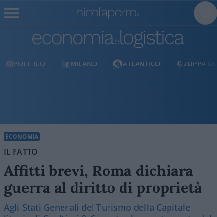
POLITICO
MILANO
ATLANTICO
ZUPPA DI 
ECONOMIA
IL FATTO
Affitti brevi, Roma dichiara
guerra al diritto di proprietà
Agli Stati Generali del Turismo della Capitale