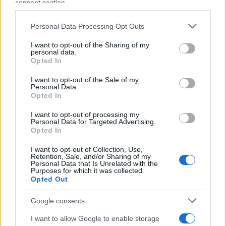
consent section.
Leggi anche
:
Personal Data Processing Opt Outs
Il governo ci ripensa? Frenata la stangata sugli
I want to opt-out of the Sharing of my
personal data.
affitti brevi
Opted In
“Vanno regolamentati”. Sugli affitti brevi ci
I want to opt-out of the Sale of my
prendono per i fondelli
Personal Data.
Opted In
Perché gli affitti brevi sono innocenti: i dati
smentiscono Giorgetti
I want to opt-out of processing my
Personal Data for Targeted Advertising.
Opted In
Si aggiunge poi un ulteriore elemento di
I want to opt-out of Collection, Use,
ambiguità: anche la possibile
stretta sugli
Retention, Sale, and/or Sharing of my
Personal Data that Is Unrelated with the
immobili affittati
, che farebbe scattare la
Purposes for which it was collected.
Opted Out
classificazione come attività di impresa dopo tre
immobili locati – rispetto ai cinque attuali –
Google consents
potrebbe diventare una leva per incamerare
I want to allow Google to enable storage
risorse utili a finanziare la stessa riduzione della