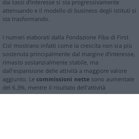
dai tassi d’interesse si sta progressivamente
attenuando e il modello di business degli istituti si
sta trasformando.
I numeri elaborati dalla Fondazione Fiba di First
Cisl mostrano infatti come la crescita non sia più
sostenuta principalmente dal margine d’interesse,
rimasto sostanzialmente stabile, ma
dall’espansione delle attività a maggiore valore
aggiunto. Le
commissioni nette
sono aumentate
del 6,3%, mentre il risultato dell’attività
assicurativa è cresciuto del 24,2%, confermando il
ruolo sempre più centrale del
wealth
management
, della consulenza finanziaria e del
risparmio gestito.