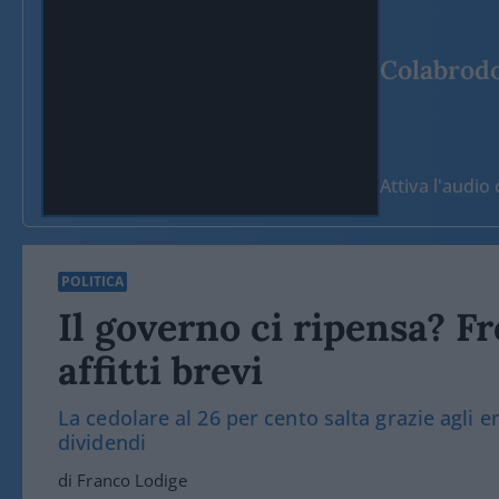
Colabrodo 
Attiva l'audi
POLITICA
Il governo ci ripensa? Fr
affitti brevi
La cedolare al 26 per cento salta grazie agli
dividendi
di Franco Lodige