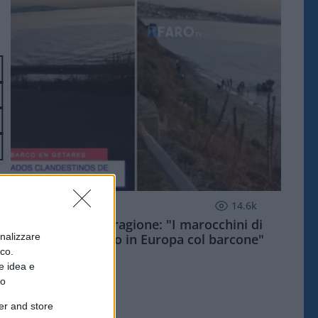
ESTERI
14.6k
Meloni aveva ragione: "I marocchini di
onalizzare
Ceuta sbarcano in Europa col barcone"
ico.
e idea e
to
er and store