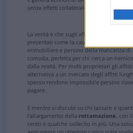
senza effetti collaterali disastrosi.
La verità è che sugli affitti brevi si è cost
presentati come la causa della crisi degli af
immobiliare e persino della mancanza di a
comoda, perfetta per chi cerca un nemic
dalla realtà. Per molti proprietari gli affi
alternativa a un mercato degli affitti lung
spesso rendono impossibile persino riave
pagare.
E mentre si discute su chi tassare e qua
l’allargamento della
rottamazione
, con 
cento e qualche sollecito in più. Una solu
aggiungere un ulteriore carico sulle spalle