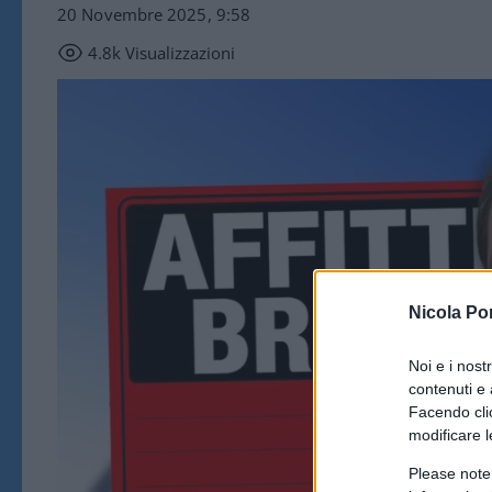
20 Novembre 2025, 9:58
4.8k
Visualizzazioni
Nicola Po
Noi e i nost
contenuti e 
Facendo clic
modificare l
Please note