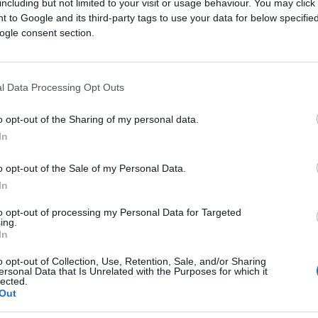
including but not limited to your visit or usage behaviour. You may click 
 to Google and its third-party tags to use your data for below specifi
ogle consent section.
I tramite DALL·E di OpenAI
l Data Processing Opt Outs
ferite su Google
CLICCA QUI
o opt-out of the Sharing of my personal data.
In
o opt-out of the Sale of my Personal Data.
0:00
/
--:--
In
ica sembra di assistere alla solita scena:
to opt-out of processing my Personal Data for Targeted
altra i partiti che segnalano, correggono,
ing.
In
ercano disperatamente di capire se questa
poteva mancare, nel menu di quest’anno, il
o opt-out of Collection, Use, Retention, Sale, and/or Sharing
ersonal Data that Is Unrelated with the Purposes for which it
i il bersaglio preferito di chi cerca una
lected.
Out
tà sociale.