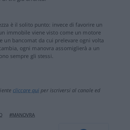
za è il solito punto: invece di favorire un
to un immobile viene visto come un motore
me un bancomat da cui prelevare ogni volta
 cambia, ogni manovra assomiglierà a un
sono sempre gli stessi.
ciente
cliccare qui
per iscriversi al canale ed
O
#MANOVRA