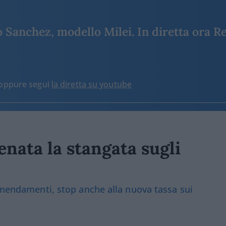
Sanchez, modello Milei. In diretta ora Re
o oppure segui
la diretta su youtube
enata la stangata sugli
 emendamenti, stop anche alla nuova tassa sui