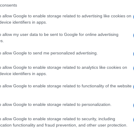
consents
o allow Google to enable storage related to advertising like cookies on
ca al 26 per cento
è stata infatti una di
evice identifiers in apps.
hi rischia di fare più danni che benefici.
 un esercizio di tassazione creativa, è anche
o allow my user data to be sent to Google for online advertising
s.
a bisogno di soldi guarda sempre nelle
ruttare un immobile, magari dopo anni di
to allow Google to send me personalized advertising.
l rendimento per far quadrare i conti
 una copertura? Tassi l’immobiliarista, anche
o allow Google to enable storage related to analytics like cookies on
evice identifiers in apps.
o allow Google to enable storage related to functionality of the website
i emendamenti segnalati, chieda di
cedolare al 26%, via anche la norma sulla
o allow Google to enable storage related to personalization.
 si trovano altrove, con un ritocco dell’Irap
te siano esattamente delle povere vittime,
o allow Google to enable storage related to security, including
rima di massacrare un settore che funziona
cation functionality and fraud prevention, and other user protection.
ebbe guardare a chi può permetterselo