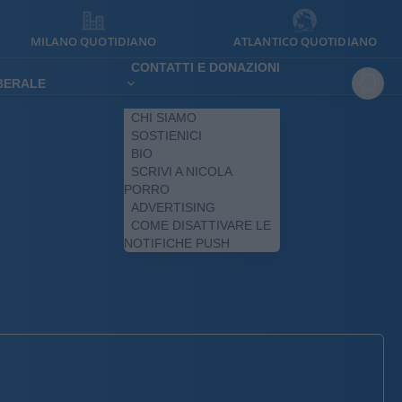
MILANO QUOTIDIANO
ATLANTICO QUOTIDIANO
CONTATTI E DONAZIONI
IBERALE
CHI SIAMO
SOSTIENICI
BIO
SCRIVI A NICOLA
PORRO
ADVERTISING
COME DISATTIVARE LE
NOTIFICHE PUSH