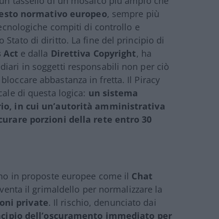
 un tassello di un mosaico più ampio che
esto normativo europeo
, sempre più
tecnologiche compiti di controllo e
tato di diritto. La fine del principio di
s Act
e dalla
Direttiva Copyright
, ha
iari in soggetti responsabili non per ciò
loccare abbastanza in fretta. Il Piracy
cale di questa logica:
un sistema
rio, in cui un’autorità amministrativa
scurare porzioni della rete entro 30
dono in proposte europee come il
Chat
diventa il grimaldello per normalizzare la
oni private
. Il rischio, denunciato dai
incipio dell’oscuramento immediato per