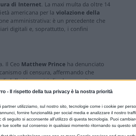
ura di Internet
. La maxi multa da oltre 14
ietà americana per la
violazione della
one amministrativa: è un precedente che
ari digitali e, soprattutto, i confini
a. Il Ceo
Matthew Prince
ha denunciato
canismo di censura, affermando che
di dollari in servizi di cybersecurity pro
ilano-Cortina, sospendere i servizi gratuiti
rro -
Il rispetto della tua privacy è la nostra priorità
 dal Paese e cancellare ogni piano di
 il sapore di una ritorsione, ma che nasce
ri partner utilizziamo, sul nostro sito, tecnologie come i cookie per pers
odo adottato dalle autorità italiane.
annunci, fornire funzionalità per social media e analizzare il nostro traff
 di seguito si acconsente all'utilizzo di questa tecnologia. Puoi cambiar
e tue scelte sul consenso in qualsiasi momento ritornando su questo si
schio di overblocking
 that this website/app uses one or more Google services and may gath