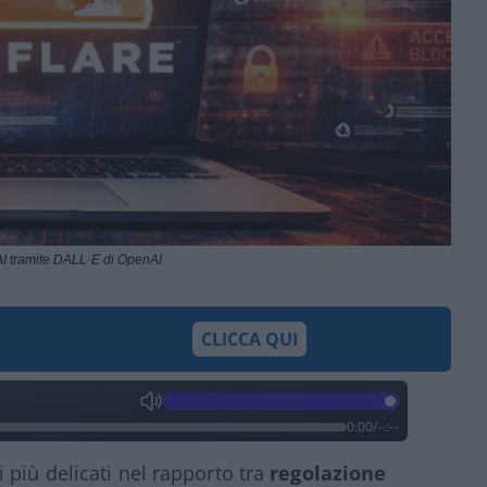
I tramite DALL·E di OpenAI
CLICCA QUI
0:00
/
--:--
più delicati nel rapporto tra
regolazione