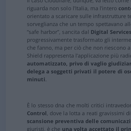
Il caso Cloudflare, dunque, va letto come
riguarda non solo l’Italia, ma l’intero
cont
orientato a scaricare sulle infrastrutture 
sorveglianza che un tempo spettavano allo S
“safe harbor”, sancita dal
Digital Service
progressivamente trasformato gli intermed
che fanno, ma per ciò che non riescono a b
Shield rappresenta l’applicazione più radi
automatizzato, privo di vaglio giudizia
delega a soggetti privati il potere di o
minuti
.
È lo stesso dna che molti critici intrave
Control
, dove la lotta a reati gravissimi 
scansione preventiva delle comunicazi
giuristi, è che
una volta accettato il pr