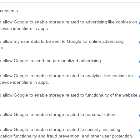
reazione immediata e durissima da parte
consents
arlato di “un cumulo di mistificazioni,
o allow Google to enable storage related to advertising like cookies on
zione “non ha nulla a che vedere con la
evice identifiers in apps.
mente la protezione dei diritti d’autore sul
o allow my user data to be sent to Google for online advertising
s.
to allow Google to send me personalized advertising.
tata colpita perché, a differenza di altri
 di non collaborare con autorità, forze
o allow Google to enable storage related to analytics like cookies on
evice identifiers in apps.
atto “la prima scelta delle associazioni
ti. Una lettura che sposta il tema dal piano
o allow Google to enable storage related to functionality of the website
o allow Google to enable storage related to personalization.
rone della rete?
o allow Google to enable storage related to security, including
rateria audiovisiva a cui aderiscono, tra gli
cation functionality and fraud prevention, and other user protection.