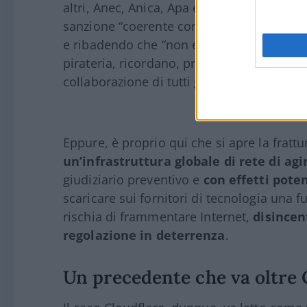
altri, Anec, Anica, Apa e Univideo) difend
sanzione “coerente con la legge antipirat
e ribadendo che “non esiste alcuna censur
pirateria, ricordano, produce danni per mi
collaborazione di tutti gli attori del sistem
Eppure, è proprio qui che si apre la frattu
un’infrastruttura globale di rete di ag
giudiziario preventivo e
con effetti pote
scaricare sui fornitori di tecnologia una 
rischia di frammentare Internet,
disincen
regolazione in deterrenza
.
Un precedente che va oltre 