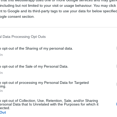
including but not limited to your visit or usage behaviour. You may click 
rrebbe a Cloudflare di censurare “entro 30
 to Google and its third-party tags to use your data for below specifi
 processo equo e senza possibilità di
ogle consent section.
 un ristretto gruppo di interessi mediatici”.
intervenire a livello di
DNS e
per sua natura, non distingue tra contenuti
l Data Processing Opt Outs
 migliaia di siti innocenti.
o opt-out of the Sharing of my personal data.
In
ato, il sistema Piracy Shield ha già prodotto
o opt-out of the Sale of my Personal Data.
In
e legali, mostrando quanto sia fragile l’idea
ata della pirateria. Dal punto di vista
to opt-out of processing my Personal Data for Targeted
ing.
ritto d’autore, ma la
proporzionalità dello
In
isdizionali.
o opt-out of Collection, Use, Retention, Sale, and/or Sharing
ersonal Data that Is Unrelated with the Purposes for which it
lected.
 contenuti
Out