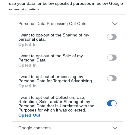
Il problema principale è che la maggior parte di
use your data for below specified purposes in below Google
consent section.
questo debito è improduttivo quindi il risultato
probabile è che il debito continuerà a crescere
Personal Data Processing Opt Outs
dopo la fine della crisi pandemica e che il livello
I want to opt-out of the Sharing of my
di crescita e produttività raggiunti non sarà
personal data.
sufficiente ridurre l’onere finanziario sui conti
Opted In
pubblici.
I want to opt-out of the Sale of my
Personal Data.
Opted In
I want to opt-out of processing my
Ma come si interverrebbe sul Debito? Come lo si
Personal Data for Targeted Advertising.
Opted In
ridurrebbe o taglierebbe? C’è il rischio enorme
che i governi utilizzino la scusa di cancellare parte
I want to opt-out of Collection, Use,
Retention, Sale, and/or Sharing of my
del loro debito con la decisione di cancellare gran
Personal Data that Is Unrelated with the
Purposes for which it was collected.
parte dei nostri risparmi?
Opted Out
Google consents