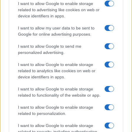
I want to allow Google to enable storage
related to advertising like cookies on web or
Prendiamo il caso italiano ad
device identifiers in apps.
esempio:
I want to allow my user data to be sent to
A fronte di un debito pubblico di 2.600 miliardi di
Google for online advertising purposes.
euro ci sono 4.420 miliardi di risparmi liquidi ed
I want to allow Google to send me
oltre 6.000 miliardi proprietà immobiliari per un
personalized advertising.
totale di oltre 10mila miliardi. Quanto sarebbe
I want to allow Google to enable storage
facile con la Ricchezza Privata sanare il Debito
related to analytics like cookies on web or
Pubblico?
device identifiers in apps.
I want to allow Google to enable storage
Bisogna ricordare che questa non è una teoria
related to functionality of the website or app.
complottista. La maggior parte dei fautori della
moderna teoria monetaria, infatti, iniziano la loro
I want to allow Google to enable storage
related to personalization.
premessa affermando che i disavanzi pubblici
sono compensati dalle famiglie e dai risparmi del
I want to allow Google to enable storage
settore privato.
related to security, including authentication