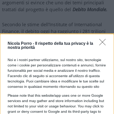
argomenti si evince che uno dei temi principali
trattati dal progetto è quello del
Debito Mondiale.
Secondo le stime dell’Institute of International
Finance, il debito oggi ha raggiunto i 281 trilioni
dollari.
Nicola Porro -
Il rispetto della tua privacy è la
nostra priorità
Noi e i nostri partner utilizziamo, sul nostro sito, tecnologie
Molto di questo massiccio aumento, nell’ultimo
come i cookie per personalizzare contenuti e annunci, fornire
anno, proviene dalla risposta dei governi alla
funzionalità per social media e analizzare il nostro traffico.
pandemia. Tuttavia, dobbiamo ricordare che il
Facendo clic di seguito si acconsente all'utilizzo di questa
dato del debito totale aveva già raggiunto livelli
tecnologia. Puoi cambiare idea e modificare le tue scelte sul
consenso in qualsiasi momento ritornando su questo sito
record nel 2019, prima di qualsiasi pandemia e in
un periodo di crescita di molte economie del
Please note that this website/app uses one or more Google
services and may gather and store information including but
Pianeta.
not limited to your visit or usage behaviour. You may click to
grant or deny consent to Google and its third-party tags to