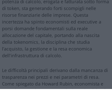
potenza di calcolo, erogata e fatturata sotto forma
di token, sta generando forti scompigli nelle
risorse finanziarie delle imprese. Questa
incertezza ha spinto economisti ed executive a
porsi domande fondamentali sulla reale
allocazione del capitale, portando alla nascita
della tokenomics, la disciplina che studia
l’acquisto, la gestione e la resa economica
dell’infrastruttura di calcolo.
Le difficoltà principali derivano dalla mancanza di
trasparenza nei prezzi e nei parametri di resa.
Come spiegato da Howard Rubin, economista e
consulente per la spesa tecnologica aziendale, “è
una valuta di cui non si ha l’istinto di sapere cosa
si sta usando, e le pratiche contabili non sono
neanche pronte per questo. La questione AI viene