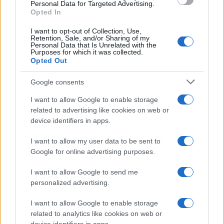
Personal Data for Targeted Advertising.
eufemismo: l’afflusso di capitali che a breve
Opted In
inonderà i mercati europei è a dir poco imponente
I want to opt-out of Collection, Use,
e sarebbe un grave errore ignorare la cosa. I
Retention, Sale, and/or Sharing of my
Personal Data that Is Unrelated with the
semiconduttori sono ormai diventati componenti
Purposes for which it was collected.
Opted Out
elettronici indispensabili per diversi comparti
produttivi, dall’
industria dell’auto
fino alla
Google consents
tecnologia di largo consumo
. Stiamo parlando di
I want to allow Google to enable storage
un giro d’affari di centinaia di miliardi di euro e
related to advertising like cookies on web or
questo solo considerando i settori coinvolti in
device identifiers in apps.
maniera diretta. Quindi le mie riflessioni mi
I want to allow my user data to be sent to
portano a pensare che sia ora di cominciare a
Google for online advertising purposes.
studiare delle strategie per cogliere al meglio le
opportunità derivanti da questo provvedimento.
I want to allow Google to send me
personalized advertising.
I want to allow Google to enable storage
related to analytics like cookies on web or
Nel lungo periodo è chiaro che, con l’aumento di