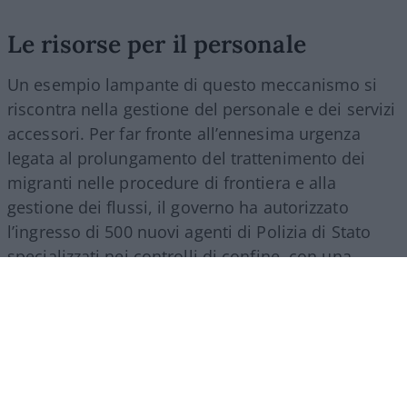
Le risorse per il personale
Un esempio lampante di questo meccanismo si
riscontra nella gestione del personale e dei servizi
accessori. Per far fronte all’ennesima urgenza
legata al prolungamento del trattenimento dei
migranti nelle procedure di frontiera e alla
gestione dei flussi, il governo ha autorizzato
l’ingresso di 500 nuovi agenti di Polizia di Stato
specializzati nei controlli di confine, con una
spesa a regime che supererà i 27 milioni di euro
all’anno. Nello stesso provvedimento si trova
spazio per una misura d’impatto economico
rilevante: la nomina di un commissario
straordinario per lo smaltimento dei materiali
Covid, incaricato di svuotare i magazzini da