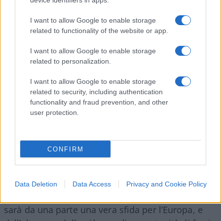
device identifiers in apps.
produzione interna dei chip, i costi di buona parte
delle produzioni hi-tech andranno a ridursi
I want to allow Google to enable storage
related to functionality of the website or app.
drasticamente, permettendo la nascita di
nuove
aziende
e brand tecnologici
made in Europe
. Nel
I want to allow Google to enable storage
“breve” periodo di transizione fino al 2030 invece a
related to personalization.
beneficiare di questi investimenti saranno i
I want to allow Google to enable storage
produttori di materiale industriale e i fornitori di
related to security, including authentication
servizi: per attuare una simile trasformazione
functionality and fraud prevention, and other
infatti necessari impianti, macchinari e tutta una
user protection.
serie di apparecchiature, componenti e materie
prime che dovranno essere prima acquistati,
CONFIRM
dando ovviamente la
precedenza a fornitori
interni all’Unione
.
Data Deletion
Data Access
Privacy and Cookie Policy
In parole povere questa trasformazione digitale
sarà da una parte una vera sfida per l’Europa, e