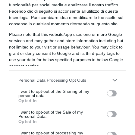
funzionalità per social media e analizzare il nostro traffico.
L’azienda di Cupertino non è certo nuova ad
Facendo clic di seguito si acconsente all'utilizzo di questa
tecnologia. Puoi cambiare idea e modificare le tue scelte sul
investire denare all’interno dell’Unione: si pensi
consenso in qualsiasi momento ritornando su questo sito
solo al progetto
Apple Developer Academy
in
collaborazione con
l’Università Federico II di
Please note that this website/app uses one or more Google
services and may gather and store information including but
Napoli
o al
Campus di Cork
in
Irlanda
, fondato
not limited to your visit or usage behaviour. You may click to
ormai nel lontano
1980
. Si tratta insomma
grant or deny consent to Google and its third-party tags to
dell’ennesima mossa a favore dell’Europa da parte
use your data for below specified purposes in below Google
consent section.
dell’impresa californiana, che però unito alla
manovra della commissione potrebbe dare il via a
Personal Data Processing Opt Outs
qualcosa di più grande.
I want to opt-out of the Sharing of my
personal data.
Un’occasione unica per le
Opted In
imprese
I want to opt-out of the Sale of my
Personal Data.
Opted In
Dire che questa manovra si pone come una
grande occasione per le imprese
sarebbe un
I want to opt-out of processing my