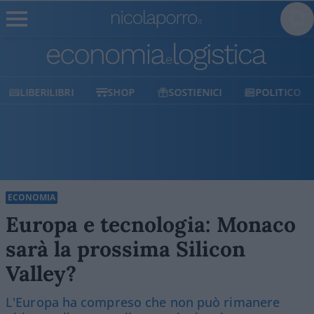
LIBERILIBRI
SHOP
SOSTIENICI
POLITICO
ECONOMIA
Europa e tecnologia: Monaco
sarà la prossima Silicon
Valley?
L'Europa ha compreso che non può rimanere