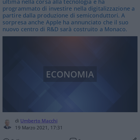
ultima nella corsa alla tecnologia e ha
programmato di investire nella digitalizzazione a
partire dalla produzione di semiconduttori. A
sorpresa anche Apple ha annunciato che il suo
nuovo centro di R&D sarà costruito a Monaco.
ECONOMIA
di
Umberto Macchi
19 Marzo 2021, 17:31