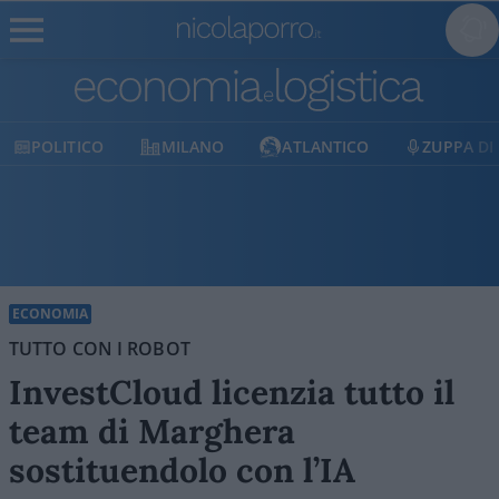
MILANO
ATLANTICO
ZUPPA DI PORRO
E
ECONOMIA
TUTTO CON I ROBOT
InvestCloud licenzia tutto il
team di Marghera
sostituendolo con l’IA