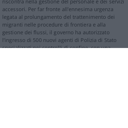
riscontra nella gestione del personale e dei servizi
accessori. Per far fronte all’ennesima urgenza
legata al prolungamento del trattenimento dei
migranti nelle procedure di frontiera e alla
gestione dei flussi, il governo ha autorizzato
l’ingresso di 500 nuovi agenti di Polizia di Stato
specializzati nei controlli di confine, con una
spesa a regime che supererà i 27 milioni di euro
all’anno. Nello stesso provvedimento si trova
spazio per una misura d’impatto economico
rilevante: la nomina di un commissario
straordinario per lo smaltimento dei materiali
Covid, incaricato di svuotare i magazzini da
mascherine e presidi inutilizzati accumulati
durante la pandemia. L’operazione comporta un
costo complessivo di ben 84 milioni di euro
suddivisi tra il 2026 e il 2027, a dimostrazione di