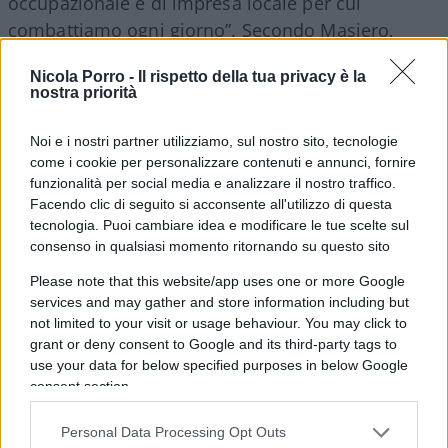
occupazionale e di impresa locale per cui
combattiamo ogni giorno”. Secondo Masiero,
quando si parla di servizi digitali e beni
Nicola Porro -
Il rispetto della tua privacy è la
immateriali “i vincoli di spazio e tempo vengono
nostra priorità
meno e con essi tutto l’impianto delle tutele
contrattuali, dal costo del lavoro alle protezioni
Noi e i nostri partner utilizziamo, sul nostro sito, tecnologie
sociali”.
come i cookie per personalizzare contenuti e annunci, fornire
funzionalità per social media e analizzare il nostro traffico.
Facendo clic di seguito si acconsente all'utilizzo di questa
Anche
Cgil
e
Fiom
chiedono l’apertura di un
tecnologia. Puoi cambiare idea e modificare le tue scelte sul
consenso in qualsiasi momento ritornando su questo sito
confronto istituzionale. I segretari veneziani
Daniele Giordano e Michele Valentini sostengono
Please note that this website/app uses one or more Google
che non si tratti solo di una riorganizzazione
services and may gather and store information including but
not limited to your visit or usage behaviour. You may click to
aziendale ma di “un caso emblematico che
grant or deny consent to Google and its third-party tags to
dimostra come l’intelligenza artificiale non sia
use your data for below specified purposes in below Google
affatto neutra”. A loro avviso, la vicenda evidenzia
consent section.
anche “il ritardo accumulato dall’Italia e
Personal Data Processing Opt Outs
dall’Unione europea, che oggi produce una