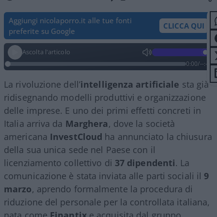
Aggiungi nicolaporro.it alle tue fonti
CLICCA QUI
preferite su Google
Ascolta l'articolo
0:00
/
--:--
La rivoluzione dell’
intelligenza artificiale
sta già
ridisegnando modelli produttivi e organizzazione
delle imprese. E uno dei primi effetti concreti in
Italia arriva da
Marghera
, dove la società
americana
InvestCloud
ha annunciato la chiusura
della sua unica sede nel Paese con il
licenziamento collettivo di
37 dipendenti
. La
comunicazione è stata inviata alle parti sociali il
9
marzo
, aprendo formalmente la procedura di
riduzione del personale per la controllata italiana,
nata come
Finantix
e acquisita dal gruppo