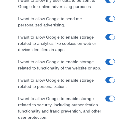
I want to allow my user data to be sent to
vengono svolte. Professioni come avvocati,
Google for online advertising purposes.
contabili o project manager potrebbero lavorare
sempre più all’interno di
processi produttivi
I want to allow Google to send me
personalized advertising.
ibridi
, dove sistemi di intelligenza artificiale e
operatori umani collaborano in catene operative
I want to allow Google to enable storage
altamente automatizzate.
related to analytics like cookies on web or
device identifiers in apps.
Il vero cambiamento, però, non riguarda soltanto
I want to allow Google to enable storage
gli strumenti ma l’organizzazione delle aziende.
related to functionality of the website or app.
Fabio Moioli, advisor di Spencer Stuart, ha
I want to allow Google to enable storage
spiegato che “la tecnologia è la parte facile; il vero
related to personalization.
ostacolo è il cambiamento dei processi e delle
I want to allow Google to enable storage
strutture dei team, che pesa per il 70% del
related to security, including authentication
successo”. In uno scenario ad alta automazione, il
functionality and fraud prevention, and other
lavoro umano tende a concentrarsi sulle attività
user protection.
che le macchine faticano ancora a replicare:
coordinamento, relazioni, supervisione e gestione