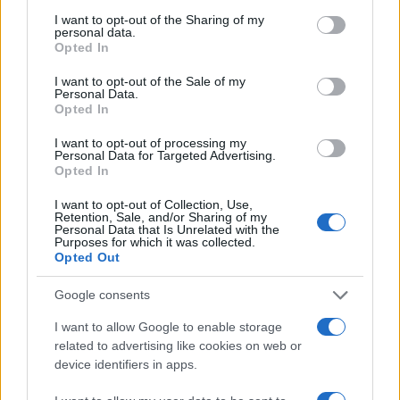
crescente dipendenza da grandi gruppi
I want to opt-out of the Sharing of my
personal data.
internazionali”.
Opted In
I want to opt-out of the Sale of my
IA e lavoro: il cambiamento è già
Personal Data.
Opted In
iniziato
I want to opt-out of processing my
Personal Data for Targeted Advertising.
Opted In
Il caso InvestCloud si inserisce in una
I want to opt-out of Collection, Use,
trasformazione molto più ampia che riguarda
Retention, Sale, and/or Sharing of my
Personal Data that Is Unrelated with the
l’intero mercato del lavoro globale.
Secondo
Purposes for which it was collected.
Opted Out
Mustafa Suleyman, responsabile delle attività
di
AI di Microsoft, entro circa 18 mesi molte
Google consents
attività impiegatizie potrebbero essere quasi
I want to allow Google to enable storage
completamente automatizzate
. Non significa
related to advertising like cookies on web or
necessariamente la scomparsa delle professioni,
device identifiers in apps.
ma un cambiamento profondo del modo in cui