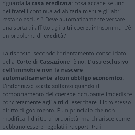
riguarda la
casa ereditata
: cosa accade se uno
dei fratelli continua ad abitarla mentre gli altri
restano esclusi? Deve automaticamente versare
una sorta di affitto agli altri coeredi? Insomma, c’è
un problema di
eredità
?
La risposta, secondo l’orientamento consolidato
della
Corte di Cassazione
, è no.
L’uso esclusivo
dell’immobile non fa nascere
automaticamente alcun obbligo economico
.
L’indennizzo scatta soltanto quando il
comportamento del coerede occupante impedisce
concretamente agli altri di esercitare il loro stesso
diritto di godimento. È un principio che non
modifica il diritto di proprietà, ma chiarisce come
debbano essere regolati i rapporti tra i
comproprietari di un bene ereditato.