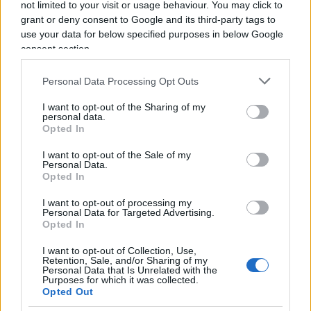
not limited to your visit or usage behaviour. You may click to
Questa dinamica rafforza l’idea che Warsh venga
grant or deny consent to Google and its third-party tags to
visto come una scelta in grado di
preservare la
use your data for below specified purposes in below Google
consent section.
credibilità della Fed
, anche da osservatori che
temevano una politicizzazione della banca
Personal Data Processing Opt Outs
centrale. Come ha osservato Vincent Mortier di
Amundi,
il suo è un profilo “piuttosto
I want to opt-out of the Sharing of my
personal data.
tradizionale”
che potrebbe ridurre le
Opted In
preoccupazioni sull’indipendenza dell’istituzione,
I want to opt-out of the Sale of my
con effetti potenzialmente positivi sul dollaro e
Personal Data.
Opted In
limitati shock di mercato.
I want to opt-out of processing my
Personal Data for Targeted Advertising.
Tecnologia, produttività e una
Opted In
nuova narrativa
I want to opt-out of Collection, Use,
Retention, Sale, and/or Sharing of my
Personal Data that Is Unrelated with the
Un elemento interessante della visione di Warsh
Purposes for which it was collected.
Opted Out
riguarda il legame tra inflazione e crescita. In un