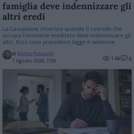
famiglia deve indennizzare gli
altri eredi
La Cassazione chiarisce quando il coerede che
occupa l'immobile ereditato deve indennizzare gli
altri. Ecco cosa prevedono legge e sentenze
di
Enrico Foscarini
1.6k
0
7 Agosto 2026, 7:00