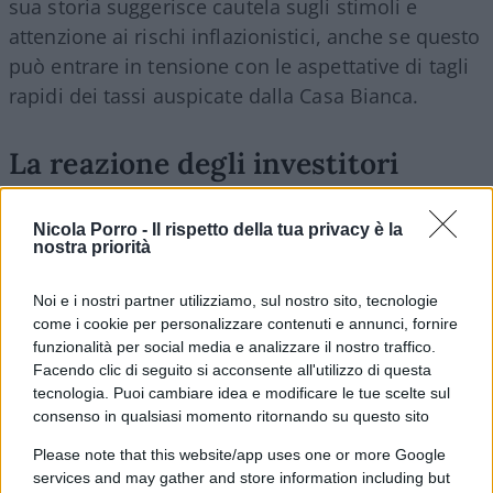
sua storia suggerisce cautela sugli stimoli e
attenzione ai rischi inflazionistici, anche se questo
può entrare in tensione con le aspettative di tagli
rapidi dei tassi auspicate dalla Casa Bianca.
La reazione degli investitori
La prima reazione dei mercati è stata indicativa.
I
Nicola Porro -
Il rispetto della tua privacy è la
rendimenti dei Treasury sono saliti
, segnalando
nostra priorità
che gli operatori scontano una
discesa dei tassi
meno aggressiva
rispetto alle attese precedenti.
Noi e i nostri partner utilizziamo, sul nostro sito, tecnologie
come i cookie per personalizzare contenuti e annunci, fornire
Il dollaro si è leggermente rafforzato e i titoli
funzionalità per social media e analizzare il nostro traffico.
bancari, soprattutto in Europa, hanno beneficiato
Facendo clic di seguito si acconsente all'utilizzo di questa
di uno scenario di tassi più alti più a lungo, con
tecnologia. Puoi cambiare idea e modificare le tue scelte sul
effetti positivi sui margini di interesse.
consenso in qualsiasi momento ritornando su questo sito
Please note that this website/app uses one or more Google
services and may gather and store information including but