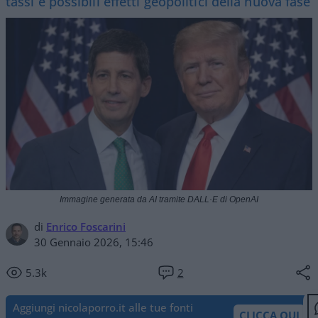
tassi e possibili effetti geopolitici della nuova fase
Immagine generata da AI tramite DALL·E di OpenAI
di
Enrico Foscarini
30 Gennaio 2026, 15:46
5.3k
2
Aggiungi nicolaporro.it alle tue fonti
CLICCA QUI