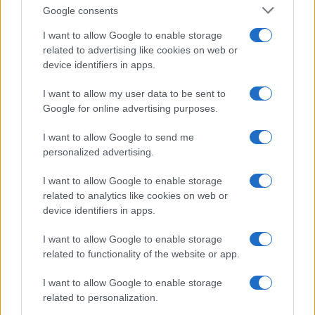
intervento sul Wall Street Journal ha sostenuto
Google consents
che la Fed dovrebbe abbandonare l’idea che
I want to allow Google to enable storage
l’inflazione derivi da un’economia troppo forte o
related to advertising like cookies on web or
da salari troppo alti, affermando che “l’inflazione è
device identifiers in apps.
causata quando il governo spende troppo e
I want to allow my user data to be sent to
stampa troppo”. In questa cornice, l’intelligenza
Google for online advertising purposes.
artificiale diventa un fattore chiave: “l’AI sarà una
forza significativamente disinflazionistica,
I want to allow Google to send me
personalized advertising.
aumentando la produttività e rafforzando la
competitività americana”.
I want to allow Google to enable storage
related to analytics like cookies on web or
device identifiers in apps.
Questa lettura si inserisce bene nella narrativa
I want to allow Google to enable storage
related to functionality of the website or app.
trumpiana di una crescita sostenuta
dall’innovazione tecnologica, capace di espandersi
I want to allow Google to enable storage
senza riaccendere pressioni sui prezzi. È una
related to personalization.