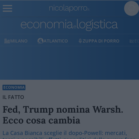
MILANO
ATLANTICO
ZUPPA DI PORRO
E
ECONOMIA
IL FATTO
Fed, Trump nomina Warsh.
Ecco cosa cambia
La Casa Bianca sceglie il dopo-Powell: mercati,