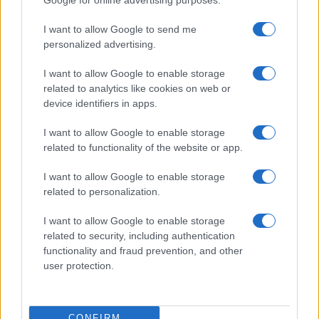
L’oro sopra i 5.000 dollari è la nuova
bussola dei mercati
I want to allow Google to send me
personalized advertising.
di
Enrico Foscarini
4.6k
I want to allow Google to enable storage
27 Gennaio 2026, 9:53
related to analytics like cookies on web or
device identifiers in apps.
I want to allow Google to enable storage
related to functionality of the website or app.
I want to allow Google to enable storage
related to personalization.
I want to allow Google to enable storage
related to security, including authentication
functionality and fraud prevention, and other
user protection.
Powell sotto assedio, Trump scuote
CONFIRM