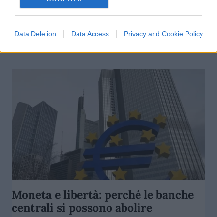
la Fed e i mercati
di
Enrico Foscarini
4.7k
Data Deletion
Data Access
Privacy and Cookie Policy
13 Gennaio 2026, 18:39
Moneta e libertà: perché le banche
centrali si possono abolire