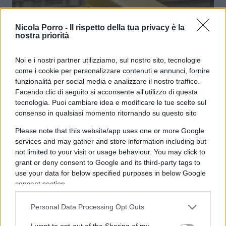
Nicola Porro -
Il rispetto della tua privacy è la
nostra priorità
Bankitalia, l’oro sostiene il bilancio
Noi e i nostri partner utilizziamo, sul nostro sito, tecnologie
di
Enrico Foscarini
come i cookie per personalizzare contenuti e annunci, fornire
4.4k
31 Marzo 2026, 22:00
funzionalità per social media e analizzare il nostro traffico.
Facendo clic di seguito si acconsente all'utilizzo di questa
tecnologia. Puoi cambiare idea e modificare le tue scelte sul
consenso in qualsiasi momento ritornando su questo sito
Please note that this website/app uses one or more Google
services and may gather and store information including but
not limited to your visit or usage behaviour. You may click to
grant or deny consent to Google and its third-party tags to
use your data for below specified purposes in below Google
consent section.
Personal Data Processing Opt Outs
I want to opt-out of the Sharing of my