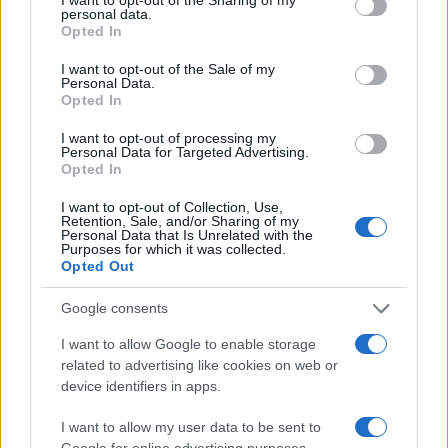
personal data.
Fed, Trump nomina Warsh. Ecco
Opted In
cosa cambia
I want to opt-out of the Sale of my
Personal Data.
Opted In
di
Enrico Foscarini
5.3k
30 Gennaio 2026, 15:46
I want to opt-out of processing my
Personal Data for Targeted Advertising.
Opted In
I want to opt-out of Collection, Use,
Retention, Sale, and/or Sharing of my
Personal Data that Is Unrelated with the
Purposes for which it was collected.
Opted Out
Google consents
I want to allow Google to enable storage
related to advertising like cookies on web or
device identifiers in apps.
I want to allow my user data to be sent to
Google for online advertising purposes.