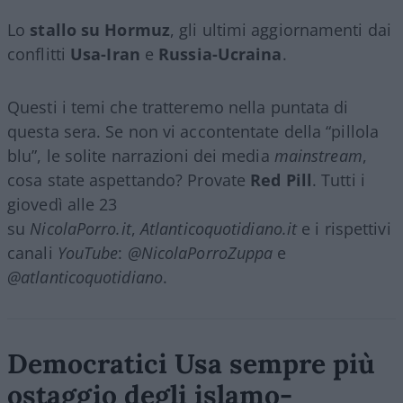
Lo
stallo su Hormuz
, gli ultimi aggiornamenti dai
conflitti
Usa-Iran
e
Russia-Ucraina
.
Questi i temi che tratteremo nella puntata di
questa sera. Se non vi accontentate della “pillola
blu”, le solite narrazioni dei media
mainstream
,
cosa state aspettando? Provate
Red Pill
. Tutti i
giovedì alle 23
su
NicolaPorro.it
,
Atlanticoquotidiano.it
e i rispettivi
canali
YouTube
:
@NicolaPorroZuppa
e
@atlanticoquotidiano
.
Democratici Usa sempre più
ostaggio degli islamo-