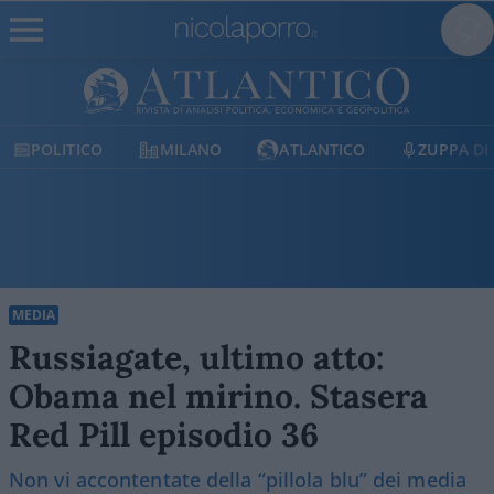
POLITICO
MILANO
ATLANTICO
ZUPPA DI
MEDIA
Russiagate, ultimo atto:
Obama nel mirino. Stasera
Red Pill episodio 36
Non vi accontentate della “pillola blu” dei media