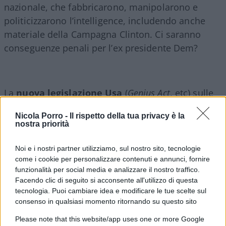
nazionale, che fabbricarono, manipolarono e
politicizzarono l’intelligence, includendo anche
materiale della Campagna Clinton. Ci saranno
conseguenze penali per l’ex presidente Dem?
La
nuova legislazione Usa
(
Genius Act
, etc) sulle
stablecoin
è una vera e propria svolta per il settore
Nicola Porro -
Il rispetto della tua privacy è la
e traccia una via liberale, ovviamente opposta a
nostra priorità
quella percorsa da Cina e Unione europea: non un
dollaro digitale, programmabile dalle banche
Noi e i nostri partner utilizziamo, sul nostro sito, tecnologie
come i cookie per personalizzare contenuti e annunci, fornire
centrali e strumento di controllo sociale, ma
funzionalità per social media e analizzare il nostro traffico.
criptovalute private e regolate. Ne parleremo con
Facendo clic di seguito si acconsente all'utilizzo di questa
Francesco Simoncelli
.
tecnologia. Puoi cambiare idea e modificare le tue scelte sul
consenso in qualsiasi momento ritornando su questo sito
L’
accordo commerciale Usa-Giappone
spinge
Please note that this website/app uses one or more Google