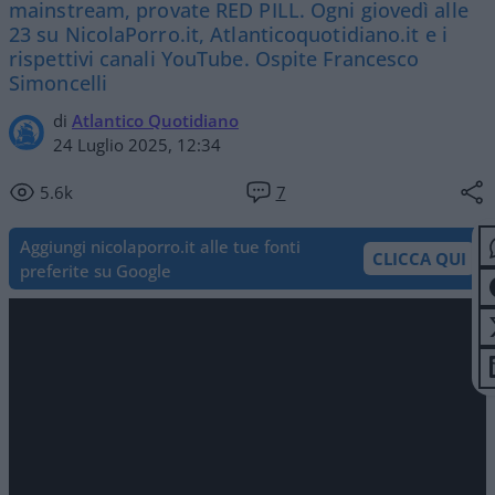
mainstream, provate RED PILL. Ogni giovedì alle
23 su NicolaPorro.it, Atlanticoquotidiano.it e i
rispettivi canali YouTube. Ospite Francesco
Simoncelli
di
Atlantico Quotidiano
24 Luglio 2025, 12:34
5.6k
7
Aggiungi nicolaporro.it alle tue fonti
CLICCA QUI
preferite su Google