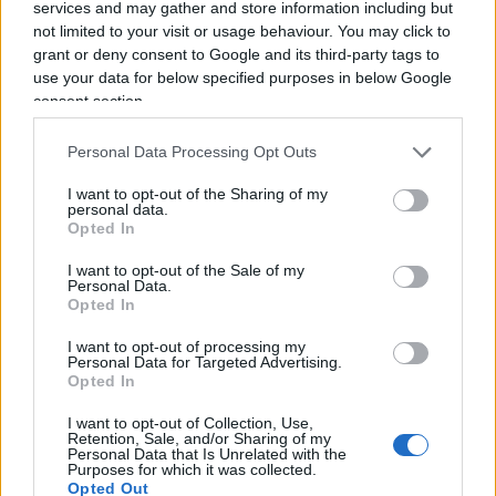
services and may gather and store information including but
anche quello Usa-Ue sulla base di un
dazio al
not limited to your visit or usage behaviour. You may click to
15%
. Siamo davvero vicini?
“O apri il tuo mercato, o
grant or deny consent to Google and its third-party tags to
paghi dazio”
, non sarebbe difficile da comprendere
use your data for below specified purposes in below Google
la richiesta Usa, se i
fake news media
consent section.
raccontassero quanto sia chiuso e protetto il
Personal Data Processing Opt Outs
mercato Ue (e il nodo sono le barriere non
tariffarie!).
I want to opt-out of the Sharing of my
personal data.
Opted In
I want to opt-out of the Sale of my
Personal Data.
Gli europei, incluso il governo italiano,
si bevono
Opted In
la propaganda Hamas-Onu
. Media scatenati nel
rilanciare l’ennesima colossale bufala: “si muore
I want to opt-out of processing my
Personal Data for Targeted Advertising.
di fame a Gaza per volontà di Israele”.
Opted In
I want to opt-out of Collection, Use,
Retention, Sale, and/or Sharing of my
Questi i temi che tratteremo nella puntata di
Personal Data that Is Unrelated with the
Purposes for which it was collected.
questa sera. Se non vi accontentate della “pillola
Opted Out