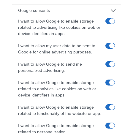
blu”, le solite narrazioni dei media
mainstream
,
cosa state aspettando? Provate
Red Pill
. Tutti i
Google consents
giovedì alle 23
I want to allow Google to enable storage
su
NicolaPorro.it
,
Atlanticoquotidiano.it
e i rispettivi
related to advertising like cookies on web or
canali
YouTube
:
@NicolaPorroZuppa
device identifiers in apps.
e
@atlanticoquotidiano
.
I want to allow my user data to be sent to
Google for online advertising purposes.
Nicolaporro.it è anche su Whatsapp. È
I want to allow Google to send me
sufficiente
cliccare qui
per iscriversi al canale ed
personalized advertising.
essere sempre aggiornati (gratis).
I want to allow Google to enable storage
related to analytics like cookies on web or
#BANCHE CENTRALI
#BARACK OBAMA
#CINA
device identifiers in apps.
#CRIPTOVALUTE
#DAZI
#DONALD TRUMP
#HAMAS
#ISRAELE
#MEDIA
#MONETA
I want to allow Google to enable storage
related to functionality of the website or app.
#ONU
#RED PILL
#RUSSIAGATE
#STABLECOIN
#STATI UNITI
#STRISCIA DI GAZA
I want to allow Google to enable storage
#TULSI GABBARD
#UE
related to personalization.