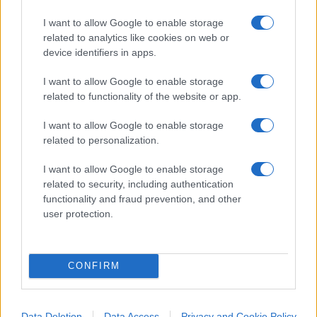
probabilmente sarà già troppo tardi.
I want to allow Google to enable storage
related to analytics like cookies on web or
Per questo è necessario, se mi consentite il gioco
device identifiers in apps.
di parole,
disintermediare i disintermediatori
prima
I want to allow Google to enable storage
che questo avvenga. Il modo per farlo
related to functionality of the website or app.
fortunatamente già esiste ed è più semplice di
quanto si creda:
creare delle piattaforme
I want to allow Google to enable storage
related to personalization.
proprie
. Gestendo in autonomia un proprio
canale preferenziale, come può essere un’app
di
I want to allow Google to enable storage
vendita
o un
sito
, non subordinato a nessun altro
related to security, including authentication
così da avere la sicurezza che, qualsiasi strada
functionality and fraud prevention, and other
user protection.
prenderanno gli eventi, l’azienda sarà pronta ad
ogni scenario.
CONFIRM
Data Deletion
Data Access
Privacy and Cookie Policy