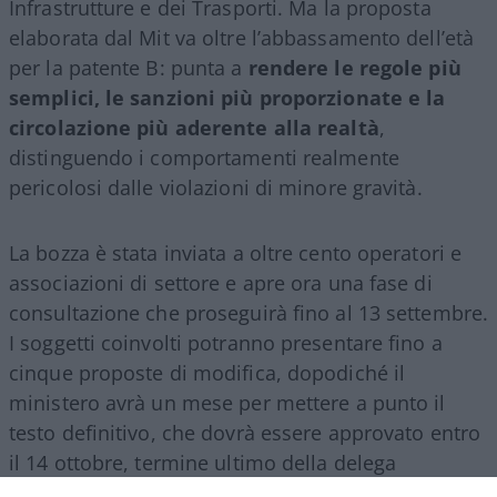
Infrastrutture e dei Trasporti. Ma la proposta
elaborata dal Mit va oltre l’abbassamento dell’età
per la patente B: punta a
rendere le regole più
semplici, le sanzioni più proporzionate e la
circolazione più aderente alla realtà
,
distinguendo i comportamenti realmente
pericolosi dalle violazioni di minore gravità.
La bozza è stata inviata a oltre cento operatori e
associazioni di settore e apre ora una fase di
consultazione che proseguirà fino al 13 settembre.
I soggetti coinvolti potranno presentare fino a
cinque proposte di modifica, dopodiché il
ministero avrà un mese per mettere a punto il
testo definitivo, che dovrà essere approvato entro
il 14 ottobre, termine ultimo della delega
legislativa contenuta nella riforma del 2024.