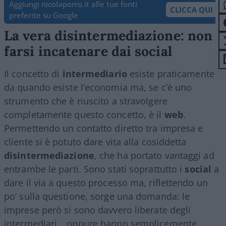
Aggiungi nicolaporro.it alle tue fonti
CLICCA QUI
preferite su Google
La vera disintermediazione: non
farsi incatenare dai social
Il concetto di
intermediario
esiste praticamente
da quando esiste l’economia ma, se c’è uno
strumento che è riuscito a stravolgere
completamente questo concetto, è il
web
.
Permettendo un contatto diretto tra impresa e
cliente si è potuto dare vita alla cosiddetta
disintermediazione
, che ha portato vantaggi ad
entrambe le parti. Sono stati soprattutto i
social
a
dare il via a questo processo ma, riflettendo un
po’ sulla questione, sorge una domanda: le
imprese però si sono davvero liberate degli
intermediari… oppure hanno semplicemente