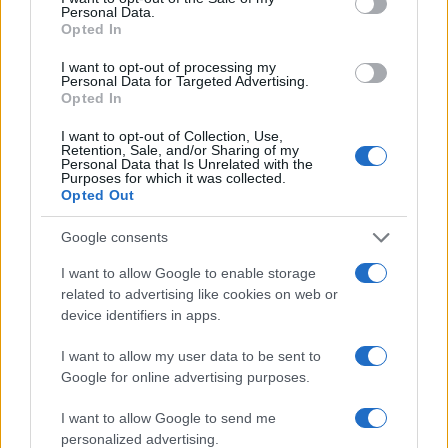
Personal Data.
Un’arma a doppio taglio
Opted In
I want to opt-out of processing my
Personal Data for Targeted Advertising.
Opted In
Qui però sorge un problema: i
social sono
davvero disintermediatori
? Al momento la
I want to opt-out of Collection, Use,
Retention, Sale, and/or Sharing of my
risposta è sì, ma in futuro cosa accadrà?
Personal Data that Is Unrelated with the
Purposes for which it was collected.
Facebook, Instagram e simili sono piattaforme
Opted Out
gestite da privati e, come tali, seguono
la logica
del profitto
. Nulla vieta infatti che queste
Google consents
decidano da un giorno all’altro di mettere nuove
I want to allow Google to enable storage
regole che le trasformino in intermediari e, con la
related to advertising like cookies on web or
device identifiers in apps.
potenza che si ritrovano, potrebbero
tranquillamente divenire qualcosa di simile ad
I want to allow my user data to be sent to
uno
stato sovranazionale
, con una propria
Google for online advertising purposes.
moneta e un proprio sistema di tasse per chi vi
I want to allow Google to send me
opera. A quel punto tutti vorranno uscirne, ma
personalized advertising.