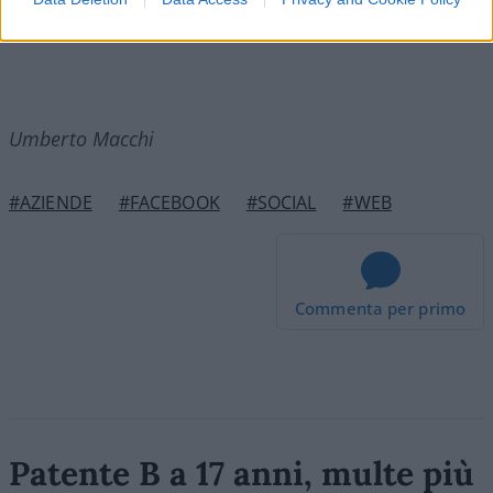
Umberto Macchi
#AZIENDE
#FACEBOOK
#SOCIAL
#WEB
Commenta per primo
Patente B a 17 anni, multe più