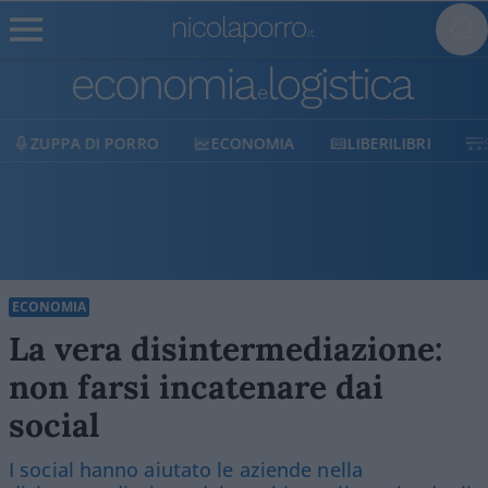
ECONOMIA
LIBERILIBRI
SHOP
SOSTIENICI
ECONOMIA
La vera disintermediazione:
non farsi incatenare dai
social
I social hanno aiutato le aziende nella