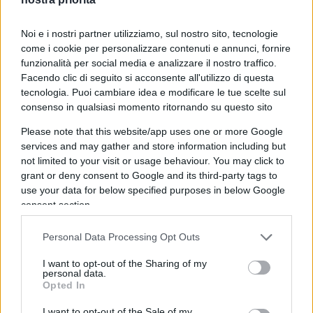
era l’inevitabile svolgersi degli eventi, almeno fino
all’arrivo dei
social
.
Noi e i nostri partner utilizziamo, sul nostro sito, tecnologie
come i cookie per personalizzare contenuti e annunci, fornire
Con la creazione di
profili aziendali
e
fan-page
funzionalità per social media e analizzare il nostro traffico.
Facendo clic di seguito si acconsente all'utilizzo di questa
per i brand
i produttori hanno potuto rivolgersi
tecnologia. Puoi cambiare idea e modificare le tue scelte sul
direttamente ai consumatori tramite una rete
consenso in qualsiasi momento ritornando su questo sito
libera e perlopiù gratuita, eliminando finalmente
Please note that this website/app uses one or more Google
la necessità di rivolgersi ad altri per farsi trovare.
services and may gather and store information including but
Questa tipo di approccio ha favorito soprattutto le
not limited to your visit or usage behaviour. You may click to
grant or deny consent to Google and its third-party tags to
PMI che, avendo a disposizioni minori risorse
use your data for below specified purposes in below Google
rispetto ai leader di settore, hanno potuto
consent section.
incrementare il loro volume di affari in maniera
consistente. Per farla breve i social hanno
Personal Data Processing Opt Outs
sostituito quelli che erano i canali precedenti
,
I want to opt-out of the Sharing of my
dando a tutti la possibilità di fare
personal data.
Opted In
disintermediazione.
I want to opt-out of the Sale of my