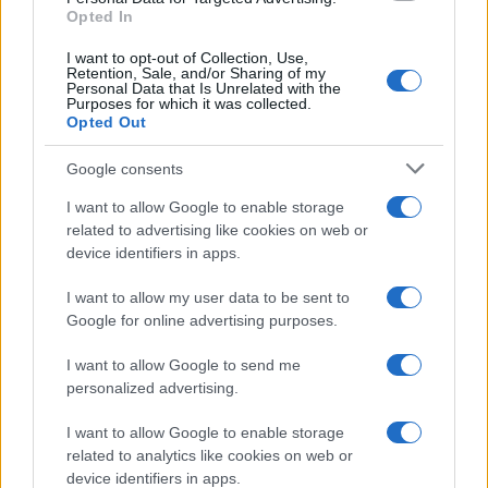
Opted In
ricorso. Nell’ordinamento italiano, se il primo
giudice conferma la sanzione e i rimedi, la società
I want to opt-out of Collection, Use,
Retention, Sale, and/or Sharing of my
può ricorrere nuovamente ad un tribunale
Personal Data that Is Unrelated with the
Purposes for which it was collected.
superiore. Il tribunale può anche decidere di
Opted Out
ridurre la multa o adeguare le modifiche che
Google consents
Amazon è tenuta ad apportare.
I want to allow Google to enable storage
related to advertising like cookies on web or
device identifiers in apps.
L’indagine biennale del regolatore antitrust ha
rilevato che nel 2019 la quota di mercato di
I want to allow my user data to be sent to
Google for online advertising purposes.
Amazon nei mercati online era fino a cinque volte
quella del suo concorrente più vicino e che il
I want to allow Google to send me
divario si è notevolmente ampliato negli ultimi
personalized advertising.
quattro anni. Secondo il regolatore, nel 2019 oltre
I want to allow Google to enable storage
il 70% del valore totale delle vendite di prodotti di
related to analytics like cookies on web or
venditori terzi sui marketplace online in Italia è
device identifiers in apps.