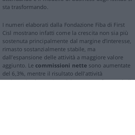
sta trasformando.
I numeri elaborati dalla Fondazione Fiba di First
Cisl mostrano infatti come la crescita non sia più
sostenuta principalmente dal margine d’interesse,
rimasto sostanzialmente stabile, ma
dall’espansione delle attività a maggiore valore
aggiunto. Le
commissioni nette
sono aumentate
del 6,3%, mentre il risultato dell’attività
assicurativa è cresciuto del 24,2%, confermando il
ruolo sempre più centrale del
wealth
management
, della consulenza finanziaria e del
risparmio gestito.