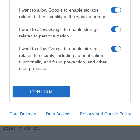
avvenuto su amazon.it.
I want to allow Google to enable storage
related to functionality of the website or app.
Amazon avrebbe utilizzato tale posizione
I want to allow Google to enable storage
dominante per favorire l’adozione dei suoi servizi
related to personalization.
logistici, che ai consumatori appare come
“adempimento da parte di Amazon” quando
I want to allow Google to enable storage
related to security, including authentication
scelgono quale prodotto acquistare.
functionality and fraud prevention, and other
user protection.
Secondo una portavoce dell’UE, l’autorità garante
CONFIRM
della concorrenza dell’UE ha collaborato
strettamente con l’autorità italiana garante della
concorrenza sul caso per “assicurare la coerenza
Data Deletion
Data Access
Privacy and Cookie Policy
con le proprie indagini”. Entrambe le indagini
sono in corso.