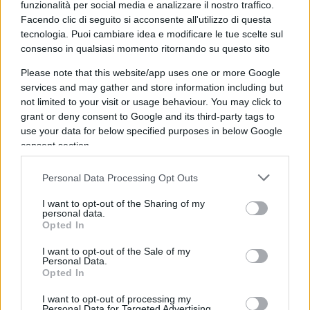
ordinato ad Amazon di offrire “standard equi e
funzionalità per social media e analizzare il nostro traffico.
non discriminatori” per le inserzioni di venditori
Facendo clic di seguito si acconsente all'utilizzo di questa
tecnologia. Puoi cambiare idea e modificare le tue scelte sul
terzi, che avrebbe monitorato attraverso un
consenso in qualsiasi momento ritornando su questo sito
fiduciario nominato.
Please note that this website/app uses one or more Google
services and may gather and store information including but
not limited to your visit or usage behaviour. You may click to
In Italia, il regolatore antitrust può multare
grant or deny consent to Google and its third-party tags to
use your data for below specified purposes in below Google
un’azienda fino al 10% delle sue entrate annuali,
consent section.
anche se la cifra finale dipende da dove si sono
verificati gli abusi e per quanto tempo sono
Personal Data Processing Opt Outs
durati. Una portavoce ha detto che la multa
I want to opt-out of the Sharing of my
potrebbe essere la più grande mai imposta dal
personal data.
Opted In
regolatore.
I want to opt-out of the Sale of my
Personal Data.
Amazon ha definito la multa e i rimedi delineati
Opted In
dalle autorità italiane “ingiustificati e
I want to opt-out of processing my
sproporzionati” e ha detto che presenterà
Personal Data for Targeted Advertising.