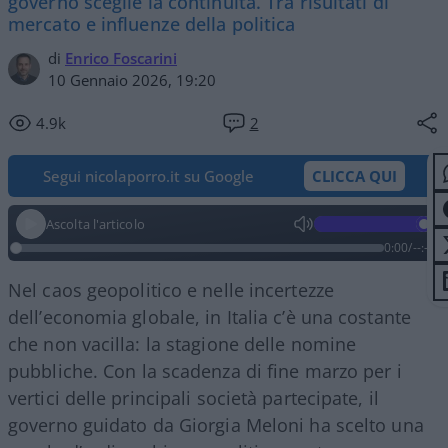
governo sceglie la continuità. Tra risultati di
mercato e influenze della politica
di
Enrico Foscarini
10 Gennaio 2026, 19:20
4.9k
2
Segui nicolaporro.it su Google
CLICCA QUI
Ascolta l'articolo
0:00
/
--:--
Nel caos geopolitico e nelle incertezze
dell’economia globale, in Italia c’è una costante
che non vacilla: la stagione delle nomine
pubbliche. Con la scadenza di fine marzo per i
vertici delle principali società partecipate, il
governo guidato da Giorgia Meloni ha scelto una