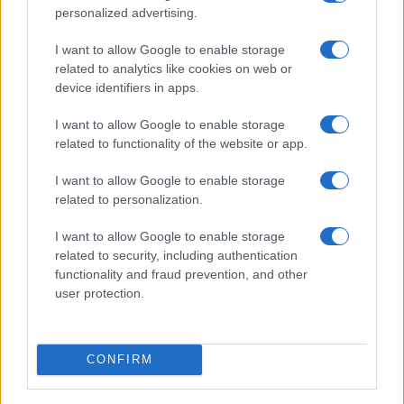
Lo stesso schema si ripete nella seconda grande
personalized advertising.
tornata di nomine attesa nel 2026, l’ultima prima
I want to allow Google to enable storage
delle elezioni del 2027. Centododici consiglieri per
related to analytics like cookies on web or
diciassette società partecipate, con la presidente
device identifiers in apps.
del Consiglio a fare da perno tra gli equilibri
I want to allow Google to enable storage
interni alla maggioranza. Molte presidenze sono in
related to functionality of the website or app.
bilico, a partire da quella di Eni dove l’ex
comandante generale della Finanza, Giuseppe
I want to allow Google to enable storage
Zafarana, dovrebbe lasciare il proprio incarico.
related to personalization.
Anche perché il successore Andrea De Gennaro è
I want to allow Google to enable storage
in scadenza. Ed è prassi che gli alti vertici militari,
related to security, including authentication
una volta terminato il loro compito, si siedano
functionality and fraud prevention, and other
user protection.
sulla poltrona più alta di una partecipata pubblica.
Autorità “indipendenti”
CONFIRM
Il capitolo più delicato riguarda le autorità di