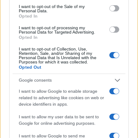
commistione tra potere politico e gestione
I want to opt-out of the Sale of my
Personal Data.
industriale.
Opted In
I want to opt-out of processing my
Presidenti e consiglieri
Personal Data for Targeted Advertising.
Opted In
Il governo rivendica un metodo: “sugli
I want to opt-out of Collection, Use,
Retention, Sale, and/or Sharing of my
amministratori delegati si fanno solo
Personal Data that Is Unrelated with the
Purposes for which it was collected.
ragionamenti manageriali”. Traduzione esplicita:
Opted Out
la politica si esercita altrove. Presidenti e consigli
di amministrazione restano il terreno naturale
Google consents
della mediazione tra partiti, correnti e territori.
I want to allow Google to enable storage
Non è un’anomalia di questo esecutivo, ma una
related to advertising like cookies on web or
prassi consolidata che continua a pesare sulla
device identifiers in apps.
qualità della governance pubblica.
I want to allow my user data to be sent to
Google for online advertising purposes.
I want to allow Google to send me