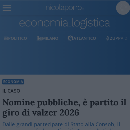
MILANO
ATLANTICO
ZUPPA DI PORRO
E
ECONOMIA
IL CASO
Nomine pubbliche, è partito il
giro di valzer 2026
Dalle grandi partecipate di Stato alla Consob, il