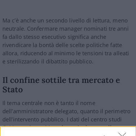
Ma c’è anche un secondo livello di lettura, meno
neutrale. Confermare manager nominati tre anni
fa dallo stesso esecutivo significa anche
rivendicare la bontà delle scelte politiche fatte
allora, riducendo al minimo le tensioni tra alleati
e sterilizzando il dibattito pubblico.
Il confine sottile tra mercato e
Stato
Il tema centrale non è tanto il nome
dell’amministratore delegato, quanto il perimetro
dell’intervento pubblico. I dati del centro studi
CoMar parlano chiaro:
le società controllate
dallo Stato rappresentano oltre il 14% del Pil