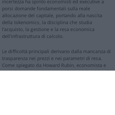
incertezza ha spinto economisti ed executive a
porsi domande fondamentali sulla reale
allocazione del capitale, portando alla nascita
della tokenomics, la disciplina che studia
l’acquisto, la gestione e la resa economica
dell’infrastruttura di calcolo.
Le difficoltà principali derivano dalla mancanza di
trasparenza nei prezzi e nei parametri di resa.
Come spiegato da Howard Rubin, economista e
consulente per la spesa tecnologica aziendale, “è
una valuta di cui non si ha l’istinto di sapere cosa
si sta usando, e le pratiche contabili non sono
neanche pronte per questo. La questione AI viene
trattata come un investimento in questo
momento, ma è un investimento rischioso nel
caso in cui non produca alcun ritorno”. In assenza