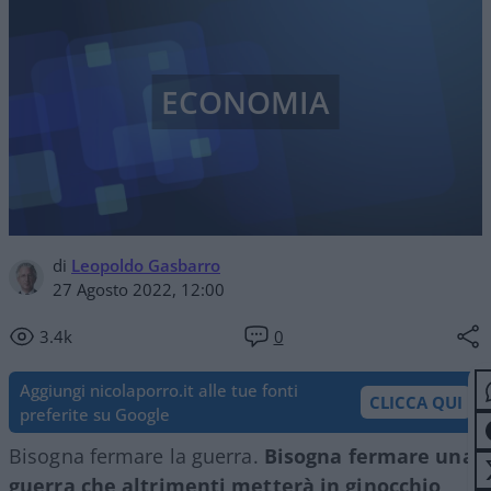
ECONOMIA
di
Leopoldo Gasbarro
27 Agosto 2022, 12:00
3.4k
0
Aggiungi nicolaporro.it alle tue fonti
CLICCA QUI
preferite su Google
Bisogna fermare la guerra.
Bisogna fermare una
guerra che altrimenti metterà in ginocchio