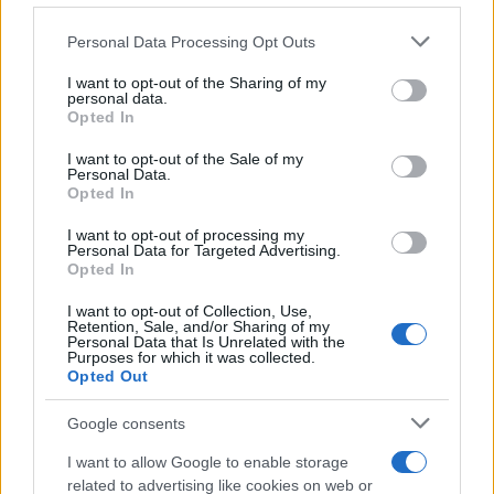
La recessione sembra ormai scontata
. Ieri, le
Personal Data Processing Opt Outs
parole di Powell, il governatore della Federal
I want to opt-out of the Sharing of my
Reserve, a Jackson Hole, hanno aperto un baratro
personal data.
Opted In
nei mercati finanziari che ha trasformato la
giornata di borsa in un’ecatombe.
I want to opt-out of the Sale of my
Personal Data.
Opted In
I want to opt-out of processing my
Personal Data for Targeted Advertising.
Opted In
I want to opt-out of Collection, Use,
Retention, Sale, and/or Sharing of my
Personal Data that Is Unrelated with the
Purposes for which it was collected.
Opted Out
Google consents
I want to allow Google to enable storage
related to advertising like cookies on web or