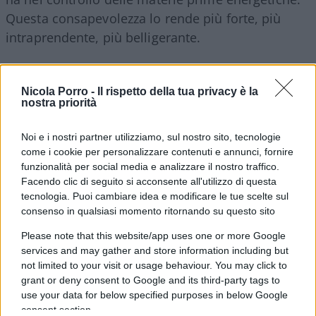
Questa consapevolezza lo rende più forte, più
intraprendente, più belligerante.
Nicola Porro -
Il rispetto della tua privacy è la
La guerra va fermata,
perchè altrimenti ci
nostra priorità
saranno tante
Jackson Hole
, tanti simpposi come
quello di ieri in cui i commenti all’economia non
Noi e i nostri partner utilizziamo, sul nostro sito, tecnologie
come i cookie per personalizzare contenuti e annunci, fornire
potranno che essere sempre più negativi.
funzionalità per social media e analizzare il nostro traffico.
Facendo clic di seguito si acconsente all'utilizzo di questa
Nella località americana, ieri sono stati snocciolati
tecnologia. Puoi cambiare idea e modificare le tue scelte sul
consenso in qualsiasi momento ritornando su questo sito
dati e percezioni nei riguardi del futuro.
Please note that this website/app uses one or more Google
services and may gather and store information including but
not limited to your visit or usage behaviour. You may click to
Sono dati che pesano e peseranno sempre di più
grant or deny consent to Google and its third-party tags to
use your data for below specified purposes in below Google
se non si ferma la guerra.
consent section.