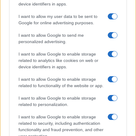
device identifiers in apps.
Alla fine della seduta
su 500 titoli del S&P solo in
I want to allow my user data to be sent to
cinque
hanno chiuso in positivo (quadratini verdi
Google for online advertising purposes.
in mezzo al profondo rosso del mercato).
I want to allow Google to send me
personalized advertising.
E non si è salvato alcun settore come vediamo da
I want to allow Google to enable storage
quest’altro grafico:
related to analytics like cookies on web or
device identifiers in apps.
I want to allow Google to enable storage
Powell ha fatto intendere che i tassi saliranno
related to functionality of the website or app.
ancora, nonostante questo possa significare
I want to allow Google to enable storage
andare incontro ad una recessione. Continuerà ad
related to personalization.
andare avanti fino a quando l’inflazione non si
avvicinerà al suo
obiettivo a lungo termine del
I want to allow Google to enable storage
related to security, including authentication
2%.
functionality and fraud prevention, and other