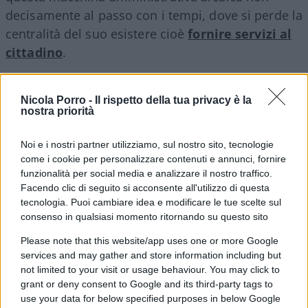
decisamente al passo con i tempi, dove si perde la
centralità del suo esistere cioè
fornire servizi al
cittadino
.
La Pubblica Amministrazione soffre di problemi
Nicola Porro -
Il rispetto della tua privacy è la
culturali da decenni, l’autoreferenzialità sfrenata è
nostra priorità
il suo neo maggiore ne è propedeutico il
Noi e i nostri partner utilizziamo, sul nostro sito, tecnologie
clientelismo, elementi che non antepongono di
come i cookie per personalizzare contenuti e annunci, fornire
certo la meritocrazia ad altri aspetti magari meno
funzionalità per social media e analizzare il nostro traffico.
efficaci per il cittadino ma di ritorno alla politica
Facendo clic di seguito si acconsente all'utilizzo di questa
che vi staziona al momento.
tecnologia. Puoi cambiare idea e modificare le tue scelte sul
consenso in qualsiasi momento ritornando su questo sito
Please note that this website/app uses one or more Google
services and may gather and store information including but
E sino a quando ciò non avverrà, non vi sarà mai
not limited to your visit or usage behaviour. You may click to
una buona pubblica amministrazione capace di
grant or deny consent to Google and its third-party tags to
use your data for below specified purposes in below Google
offrire al cittadino un servizio efficiente, snello,