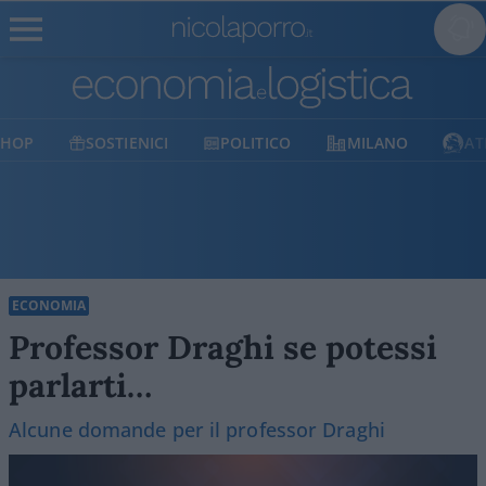
SOSTIENICI
POLITICO
MILANO
ATLANTIC
ECONOMIA
Professor Draghi se potessi
parlarti…
Alcune domande per il professor Draghi