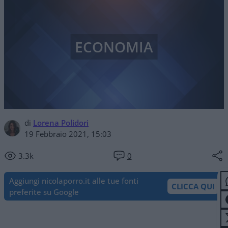
ECONOMIA
di
Lorena Polidori
19 Febbraio 2021, 15:03
3.3k
0
Aggiungi nicolaporro.it alle tue fonti
CLICCA QUI
preferite su Google