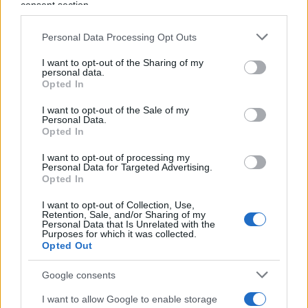
consent section.
veloce.
Personal Data Processing Opt Outs
In Italia la maggior parte degli inquadramenti
I want to opt-out of the Sharing of my
nelle pubbliche amministrazioni da molti anni
personal data.
Opted In
avvengono per
stabilizzazione
, mettendo da parte
il concorso pubblico come stabilito dalla
I want to opt-out of the Sale of my
Personal Data.
Costituzione italiana.
Opted In
I want to opt-out of processing my
In questo mondo che è sconosciuto ai più come
Personal Data for Targeted Advertising.
Opted In
possiamo non porci alcune domande come:
I want to opt-out of Collection, Use,
Retention, Sale, and/or Sharing of my
Personal Data that Is Unrelated with the
E’ un caso che secondo una relazione
Purposes for which it was collected.
dell’
ISPELS ( Istituto Superiore per la
Opted Out
Prevenzione e la Sicurezza del Lavoro
) si
Google consents
evidenzia che il 71% delle denunce relative al
mobbing
riguarda i dipendenti del pubblico
I want to allow Google to enable storage