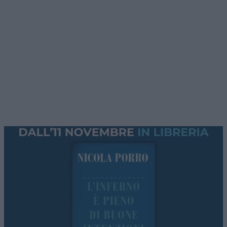
restare nell’ombra
, nemmeno tra le pareti di un
condominio. È un principio che sembra scontato,
eppure continua a essere messo alla prova nelle
assemblee condominiali italiane, dove capita
ancora che un presidente proponga lo scrutinio
segreto per «evitare tensioni» o «tutelare la
privacy» su temi delicati come la revoca
dell’amministratore o l’avvio di una causa contro
un condomino. La giurisprudenza di legittimità,
però, è netta: la Cassazione ritiene
illegittima e
annullabile
, ai sensi dell’articolo 1137 del Codice
civile, qualunque deliberazione approvata con
voto segreto.
Non si tratta di un cavillo procedurale, ma di un
principio che tocca il cuore di come si esercita il