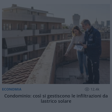
La Cassazione tutela trasparenza, verificabilità e
diritto di impugnare le delibere non condivise
di
Enrico Foscarini
1.5k
2
6 Agosto 2026, 7:00
Chi vota, come vota e perché lo fa non può