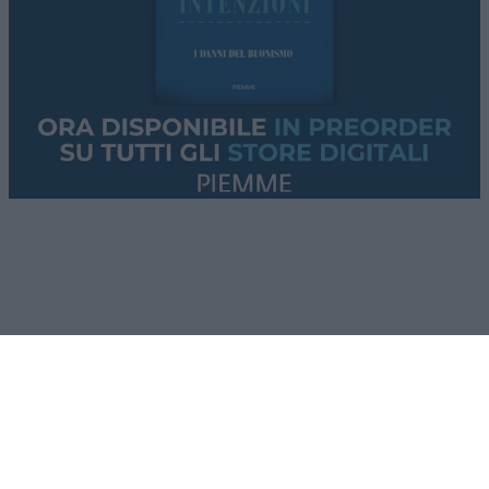
potere collettivo su beni e interessi individuali. Il
condominio è una delle poche forme di governo
di prossimità che quasi tutti gli italiani
sperimentano direttamente, e il modo in cui vi si
delibera dice molto su quanto la trasparenza sia
considerata, nella prassi quotidiana, un presidio
irrinunciabile o un fastidio da aggirare.