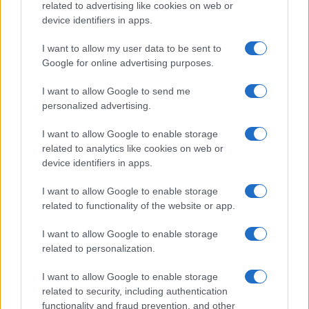
related to advertising like cookies on web or
impiego e in particolare le donne? Questi dati
device identifiers in apps.
sono stati confermati dal
CESAL (Centro Studi
Europei su Sanità Ambiente e Lavoro)
.
I want to allow my user data to be sent to
Google for online advertising purposes.
Ed è sempre un caso che i contratti dei
dipendenti pubblici siano ancora oggi di serie “c”
I want to allow Google to send me
e non meritino un degno livellamento al costo
personalized advertising.
della vita ? (tralasciando la categoria dirigenziale e
I want to allow Google to enable storage
i super incarichi ovviamente).
related to analytics like cookies on web or
Ed è sempre un caso che la progressione di
device identifiers in apps.
carriera all’interno della pubblica amministrazione
I want to allow Google to enable storage
sia un fatto riservato a pochi anzi pochissimi a
related to functionality of the website or app.
volte con criteri incomprensibili, rispetto ad altri
comparti ?
I want to allow Google to enable storage
related to personalization.
I want to allow Google to enable storage
related to security, including authentication
functionality and fraud prevention, and other