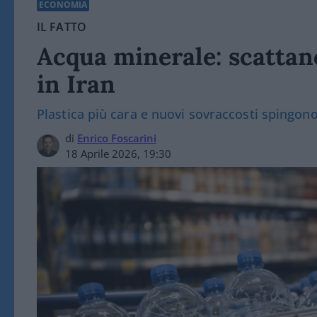
ECONOMIA
IL FATTO
Acqua minerale: scattano
in Iran
Plastica più cara e nuovi sovraccosti spingono 
di
Enrico Foscarini
18 Aprile 2026, 19:30