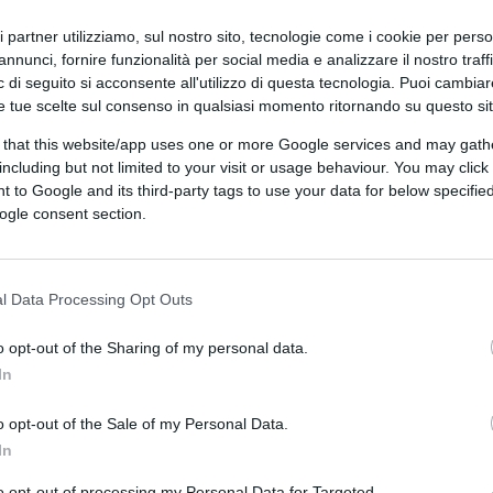
ta alla geopolitica, ma arriva dritta nelle
senziale come l’acqua minerale è coinvolto
ri partner utilizziamo, sul nostro sito, tecnologie come i cookie per pers
annunci, fornire funzionalità per social media e analizzare il nostro traff
l Codacons, potrebbe tradursi in un
 di seguito si acconsente all'utilizzo di questa tecnologia. Puoi cambiar
,5 litri
, con un impatto complessivo
e tue scelte sul consenso in qualsiasi momento ritornando su questo si
 Numeri che diventano ancora più
 that this website/app uses one or more Google services and may gath
, quando la domanda cresce e ogni variazione
including but not limited to your visit or usage behaviour. You may click 
 to Google and its third-party tags to use your data for below specifi
ogle consent section.
na filiera sotto pressione
l Data Processing Opt Outs
spesso dato per scontato: il packaging.
o opt-out of the Sharing of my personal data.
pendono da una filiera della plastica che oggi
In
ore beverage stanno ricevendo comunicazioni
dei contratti, introduzione di
o opt-out of the Sale of my Personal Data.
narie
.
In
to opt-out of processing my Personal Data for Targeted