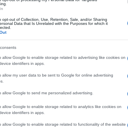
ing.
diretto: chi non accetta le nuove condizioni
In
sto significa che il costo non è più
o opt-out of Collection, Use, Retention, Sale, and/or Sharing
uttiva che scarica a valle le proprie
ersonal Data that Is Unrelated with the Purposes for which it
lected.
tradursi in un aumento fino al
20% per
Out
nde analcoliche
, rincari difficili da
consents
o allow Google to enable storage related to advertising like cookies on
dubbi sulla trasparenza
evice identifiers in apps.
o allow my user data to be sent to Google for online advertising
s.
e specifica: la
“War Med Surcharge”
, un
to e giustificato dall’
aumento dei costi
to allow Google to send me personalized advertising.
. Tuttavia, secondo il Codacons, il problema
à con cui viene applicato.
o allow Google to enable storage related to analytics like cookies on
evice identifiers in apps.
presentano una struttura
o allow Google to enable storage related to functionality of the website