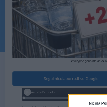
Immagine generata da AI t
Segui nicolaporro.it su Google
Ascolta l'articolo
Nicola Po