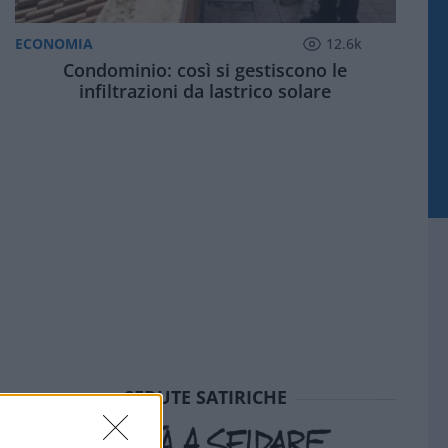
ECONOMIA
12.6k
Condominio: così si gestiscono le
infiltrazioni da lastrico solare
SEDUTE SATIRICHE