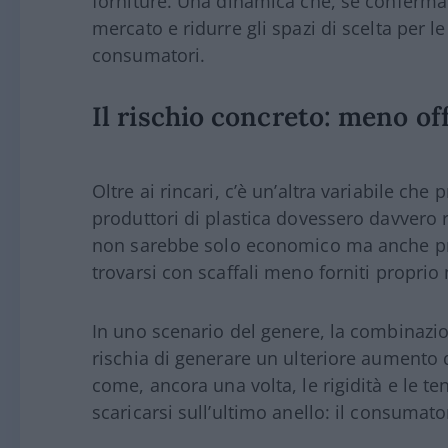
forniture. Una dinamica che, se confermata,
mercato e ridurre gli spazi di scelta per l
consumatori.
Il rischio concreto: meno off
Oltre ai rincari, c’è un’altra variabile che
produttori di plastica dovessero davvero r
non sarebbe solo economico ma anche pr
trovarsi con scaffali meno forniti propri
In uno scenario del genere, la combinazio
rischia di generare un ulteriore aumento 
come, ancora una volta, le rigidità e le ten
scaricarsi sull’ultimo anello: il consumato