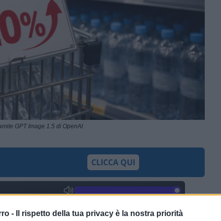
ramite GPT Image 1.5 di OpenAI
CLICCA QUI
0:00
/
--:--
rro -
Il rispetto della tua privacy è la nostra priorità