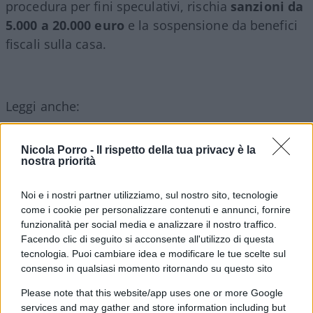
procedura per fini speculativi, rischia
sanzioni da
5.000 a 20.000 euro
e la sospensione da benefici
fiscali sulla casa.
Leggi anche:
La storia delle povere famigliole sfrattate non è
Nicola Porro -
Il rispetto della tua privacy è la
nostra priorità
come ve la raccontano
Gramellini in cerca di umanità (nelle case degli
Noi e i nostri partner utilizziamo, sul nostro sito, tecnologie
altri)
come i cookie per personalizzare contenuti e annunci, fornire
Viva lo sfratto a suon di mazzate
funzionalità per social media e analizzare il nostro traffico.
Facendo clic di seguito si acconsente all'utilizzo di questa
tecnologia. Puoi cambiare idea e modificare le tue scelte sul
Un’emergenza economica da
consenso in qualsiasi momento ritornando su questo sito
miliardi
Please note that this website/app uses one or more Google
services and may gather and store information including but