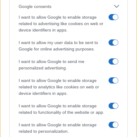
della morosità si aggira tra
650 milioni e 1,2
Google consents
miliardi di euro
, senza contare i costi indiretti
per la macchina giudiziaria e l’assistenza abitativa.
I want to allow Google to enable storage
related to advertising like cookies on web or
device identifiers in apps.
Occupazioni abusive e decreto
I want to allow my user data to be sent to
Sicurezza
Google for online advertising purposes.
I want to allow Google to send me
Alle morosità si aggiunge il problema delle
personalized advertising.
occupazioni abusive
, stimate in
50mila unità
I want to allow Google to enable storage
abitative
nelle grandi città, secondo
Nomisma
e
related to analytics like cookies on web or
Federcasa
. Il governo ha già introdotto il nuovo
device identifiers in apps.
reato di occupazione arbitraria
(art. 634-bis del
I want to allow Google to enable storage
Codice penale), punito fino a
sette anni di
related to functionality of the website or app.
reclusione
.
I want to allow Google to enable storage
related to personalization.