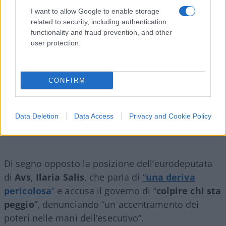
Le reazioni e dibattito politico
I want to allow Google to enable storage
La proposta Marcheschi ha incassato il sostegno
related to security, including authentication
functionality and fraud prevention, and other
delle associazioni dei proprietari. “
Sfratti con
user protection.
tempi certi e rapidi significano più case in affitto e
canoni più bassi”
,
ha dichiarato
Giorgio Spaziani Testa
, presidente
CONFIRM
di
Confedilizia
, che chiede anche incentivi fiscali
come “l’abbattimento dell’Imu e la cedolare secca
Data Deletion
Data Access
Privacy and Cookie Policy
al 10% per i contratti a canone concordato”.
Di segno opposto la posizione dell’eurodeputata
di
Avs
,
Ilaria Salis
, che parla di
“
una deriva
pericolosa
”
e accusa il governo di “
colpire chi sta
peggio
”, denunciando “un accentramento dei
poteri nelle mani dell’esecutivo”.