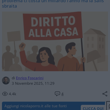
problema ci costa un miliardo l'anno ma la Salis
sbraita
di
Enrico Foscarini
3 Novembre 2025, 11:29
4.4k
4
Aggiungi nicolaporro.it alle tue fonti
CLICCA QUI