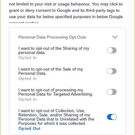
Nel 2024, secondo il
ministero dell’Interno
,
not limited to your visit or usage behaviour. You may click to
sono stati emessi
40.158 sfratti
(+2% sul 2023), di
grant or deny consent to Google and its third-party tags to
use your data for below specified purposes in below Google
cui
oltre 30mila per morosità
. Le richieste di
consent section.
esecuzione approvate hanno raggiunto quota
81mila
(+9,8%), e gli sfratti effettivi
21.337
.
Personal Data Processing Opt Outs
I want to opt-out of the Sharing of my
personal data.
Opted In
La
Lombardia
guida la classifica con 4.802 casi
(+41,6%), seguita da Piemonte, Lazio, Emilia-
I want to opt-out of the Sale of my
Personal Data.
Romagna e Veneto. Un’inchiesta dell’istituto
Emg
Opted In
ha stimato che un inquilino moroso arretri in
I want to opt-out of processing my
media di
cinque mensilità
, generando perdite
Personal Data for Targeted Advertising.
Opted In
che nei grandi centri possono arrivare a
20mila
euro
per proprietario.
I want to opt-out of Collection, Use,
Retention, Sale, and/or Sharing of my
Personal Data that Is Unrelated with the
Purposes for which it was collected.
Su scala nazionale,
il danno economico diretto
Opted Out