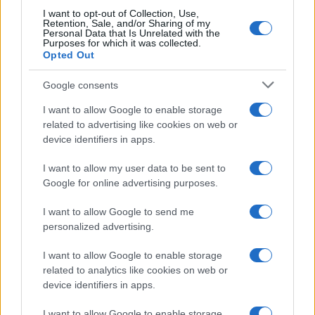
La situazione italiana resta
I want to opt-out of Collection, Use,
Retention, Sale, and/or Sharing of my
Personal Data that Is Unrelated with the
diversa
Purposes for which it was collected.
Opted Out
Google consents
Il mercato italiano parte da numeri decisamente
inferiori rispetto agli Stati Uniti. Secondo i dati
I want to allow Google to enable storage
related to advertising like cookies on web or
2025 dell’
Osservatorio Smart Working del
device identifiers in apps.
Politecnico di Milano
, i lavoratori che operano
almeno in parte da remoto sono circa
3,57
I want to allow my user data to be sent to
Google for online advertising purposes.
milioni
, con una crescita limitata allo
0,6%
rispetto all’anno precedente.
I want to allow Google to send me
personalized advertising.
La quota di chi lavora da remoto per almeno metà
I want to allow Google to enable storage
della settimana raggiunge appena il
4,4%
, contro
related to analytics like cookies on web or
una media europea del
9%
rilevata da Eurostat.
device identifiers in apps.
Inoltre, lo smart working resta concentrato
I want to allow Google to enable storage