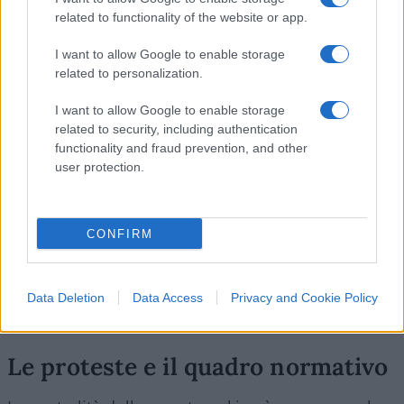
soprattutto nelle grandi aziende dei servizi del
related to functionality of the website or app.
Nord, mentre tra le Pmi soltanto il
45%
ha
I want to allow Google to enable storage
adottato politiche strutturate di flessibilità.
related to personalization.
I want to allow Google to enable storage
related to security, including authentication
Non esistono ancora studi italiani specificamente
functionality and fraud prevention, and other
dedicati al
quiet purging
, ma alcuni dati
user protection.
suggeriscono come il tema possa diventare
rilevante anche nel nostro Paese. Circa
tre
CONFIRM
lavoratori su quattro
che oggi usufruiscono
dello smart working dichiarano infatti di essere
pronti a cercare un nuovo impiego nel caso in cui
Data Deletion
Data Access
Privacy and Cookie Policy
il lavoro agile venisse completamente revocato.
Le proteste e il quadro normativo