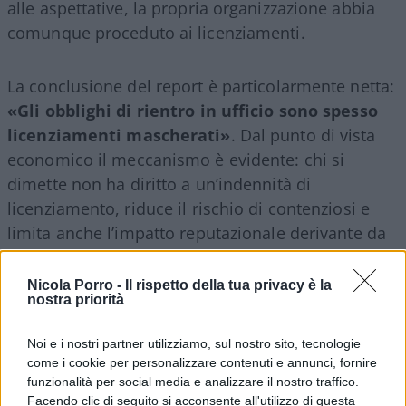
alle aspettative, la propria organizzazione abbia
comunque proceduto ai licenziamenti.
La conclusione del report è particolarmente netta:
«Gli obblighi di rientro in ufficio sono spesso
licenziamenti mascherati»
. Dal punto di vista
economico il meccanismo è evidente: chi si
dimette non ha diritto a un’indennità di
licenziamento, riduce il rischio di contenziosi e
limita anche l’impatto reputazionale derivante da
tagli del personale su larga scala.
Nicola Porro -
Il rispetto della tua privacy è la
nostra priorità
I rischi del ritorno obbligatorio in
ufficio
Noi e i nostri partner utilizziamo, sul nostro sito, tecnologie
come i cookie per personalizzare contenuti e annunci, fornire
funzionalità per social media e analizzare il nostro traffico.
Facendo clic di seguito si acconsente all'utilizzo di questa