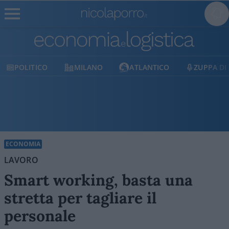
MILANO
ATLANTICO
ZUPPA DI PORRO
E
ECONOMIA
LAVORO
Smart working, basta una
stretta per tagliare il
personale