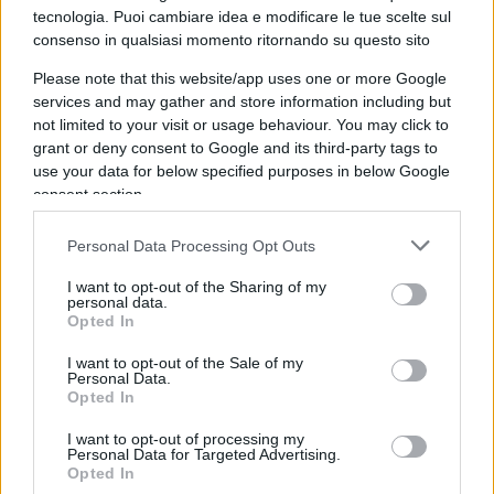
Questa strategia, tuttavia, non è priva di
tecnologia. Puoi cambiare idea e modificare le tue scelte sul
conseguenze anche per le imprese. Secondo
consenso in qualsiasi momento ritornando su questo sito
ZipRecruiter
, nel 2024 le aziende che hanno
Please note that this website/app uses one or more Google
imposto politiche rigide di rientro in presenza
services and may gather and store information including but
hanno registrato un
turnover superiore del 13%
not limited to your visit or usage behaviour. You may click to
rispetto alle organizzazioni più flessibili.
grant or deny consent to Google and its third-party tags to
use your data for below specified purposes in below Google
consent section.
Non solo. Circa
l’80% delle aziende
che hanno
eliminato o fortemente ridotto il lavoro da remoto
Personal Data Processing Opt Outs
ha ammesso di aver perso competenze e
I want to opt-out of the Sharing of my
professionalità difficili da sostituire. I lavoratori
personal data.
Opted In
maggiormente penalizzati risultano essere quelli
con maggiori responsabilità familiari, come
I want to opt-out of the Sale of my
Personal Data.
neogenitori e caregiver, per i quali la flessibilità
Opted In
rappresenta spesso una necessità più che un
I want to opt-out of processing my
semplice beneficio.
Personal Data for Targeted Advertising.
Opted In