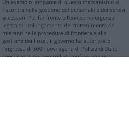
Un esempio lampante di questo meccanismo si
riscontra nella gestione del personale e dei servizi
accessori. Per far fronte all’ennesima urgenza
legata al prolungamento del trattenimento dei
migranti nelle procedure di frontiera e alla
gestione dei flussi, il governo ha autorizzato
l’ingresso di 500 nuovi agenti di Polizia di Stato
specializzati nei controlli di confine, con una
spesa a regime che supererà i 27 milioni di euro
all’anno. Nello stesso provvedimento si trova
spazio per una misura d’impatto economico
rilevante: la nomina di un commissario
straordinario per lo smaltimento dei materiali
Covid, incaricato di svuotare i magazzini da
mascherine e presidi inutilizzati accumulati
durante la pandemia. L’operazione comporta un
costo complessivo di ben 84 milioni di euro