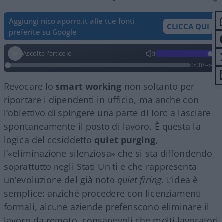
Aggiungi nicolaporro.it alle tue fonti
CLICCA QUI
preferite su Google
Ascolta l'articolo
0:00
/
--:--
Revocare lo
smart working
non soltanto per
riportare i dipendenti in ufficio, ma anche con
l’obiettivo di spingere una parte di loro a lasciare
spontaneamente il posto di lavoro. È questa la
logica del cosiddetto
quiet purging
,
l’«eliminazione silenziosa» che si sta diffondendo
soprattutto negli Stati Uniti e che rappresenta
un’evoluzione del già noto
quiet firing
. L’idea è
semplice: anziché procedere con licenziamenti
formali, alcune aziende preferiscono eliminare il
lavoro da remoto, consapevoli che molti lavoratori