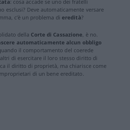
tata
: cosa accade se uno dei fratelli
tano esclusi? Deve automaticamente versare
nsomma, c’è un problema di
eredità
?
olidato della
Corte di Cassazione
, è no.
nascere automaticamente alcun obbligo
o quando il comportamento del coerede
i di esercitare il loro stesso diritto di
a il diritto di proprietà, ma chiarisce come
omproprietari di un bene ereditato.