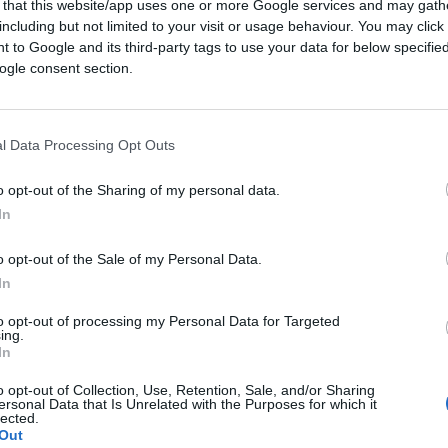
 that this website/app uses one or more Google services and may gath
including but not limited to your visit or usage behaviour. You may click 
 to Google and its third-party tags to use your data for below specifi
OMICA
ogle consent section.
l Data Processing Opt Outs
Commenta per primo
o opt-out of the Sharing of my personal data.
In
o opt-out of the Sale of my Personal Data.
In
sa di famiglia deve
to opt-out of processing my Personal Data for Targeted
ing.
edi
In
o opt-out of Collection, Use, Retention, Sale, and/or Sharing
e occupa l'immobile ereditato deve indennizzare
ersonal Data that Is Unrelated with the Purposes for which it
lected.
e
Out