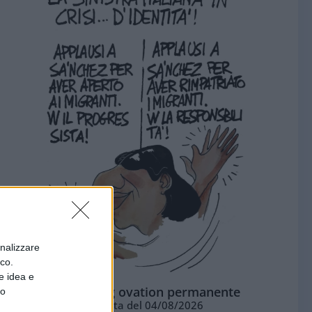
onalizzare
ico.
e idea e
La standing ovation permanente
to
Vignetta del 04/08/2026