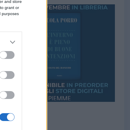
er and store
to grant or
ed purposes