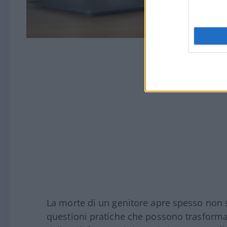
La morte di un genitore apre spesso non 
questioni pratiche che possono trasformar