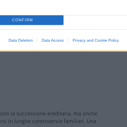
CONFIRM
Data Deletion
Data Access
Privacy and Cookie Policy
solo la successione ereditaria, ma anche
si in lunghe controversie familiari. Una