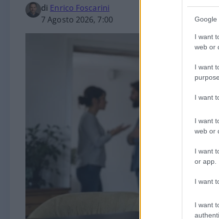
di
Enrico Foscarini
7 Agosto 2026, 7:00
Google 
I want t
web or d
I want t
purpose
I want 
I want t
web or d
I want t
or app.
I want t
I want t
authenti