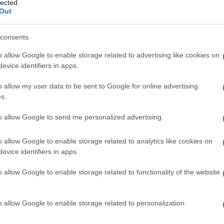
lected.
Out
consents
oni (+1,8%)
, mentre l’
Asset & Wealth
o allow Google to enable storage related to advertising like cookies on
3 milioni (+0,7%)
, anche per il minor
evice identifiers in apps.
o allow my user data to be sent to Google for online advertising
s.
re nuove opportunità”
to allow Google to send me personalized advertising.
iol ha dichiarato che per le operazioni di
n cantiere”
, ma ha aggiunto:
“se
o allow Google to enable storage related to analytics like cookies on
evice identifiers in apps.
faremo, assicurandoci di poter creare
 o acquisizioni.
o allow Google to enable storage related to functionality of the website
ivi strategici”
o allow Google to enable storage related to personalization.