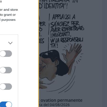
to
er and store
to grant or
ed purposes
La standing ovation permanente
Vignetta del 04/08/2026