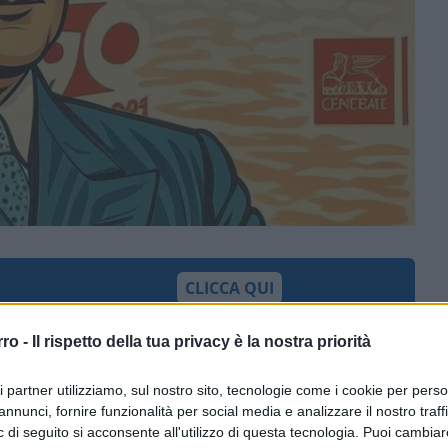
CLICCA QUI
rro -
Il rispetto della tua privacy è la nostra priorità
0:00
/
--:--
ri partner utilizziamo, sul nostro sito, tecnologie come i cookie per pers
ll’anno con un
utile netto normalizzato di
annunci, fornire funzionalità per social media e analizzare il nostro traff
 di seguito si acconsente all'utilizzo di questa tecnologia. Puoi cambiar
 e un
risultato netto complessivo di 3.215