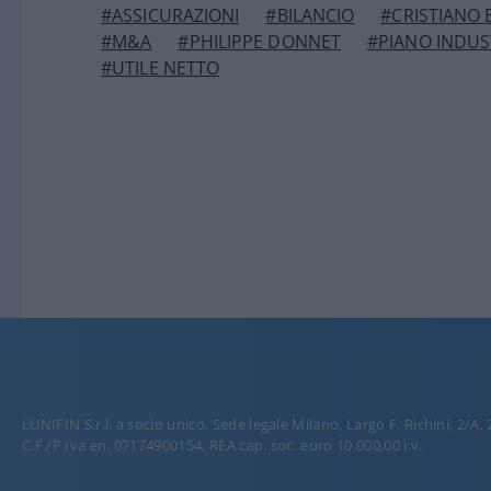
#ASSICURAZIONI
#BILANCIO
#CRISTIANO
#M&A
#PHILIPPE DONNET
#PIANO INDUS
#UTILE NETTO
LUNIFIN S.r.l. a socio unico. Sede legale Milano, Largo F. Richini, 2/A,
C.F./P.Iva en. 07174900154, REA cap. soc. euro 10.000,00 i.v.