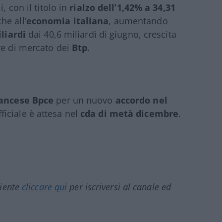
, con il titolo in
rialzo dell’1,42% a 34,31
he all’
economia italiana
, aumentando
liardi
dai 40,6 miliardi di giugno, crescita
re di mercato dei
Btp
.
rancese Bpce
per un nuovo
accordo nel
iciale è attesa nel
cda di metà dicembre
.
ciente
cliccare qui
per iscriversi al canale ed