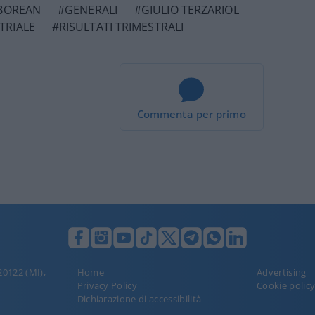
 BOREAN
#GENERALI
#GIULIO TERZARIOL
TRIALE
#RISULTATI TRIMESTRALI
Commenta per primo
 20122 (MI),
Home
Advertising
Privacy Policy
Cookie polic
Dichiarazione di accessibilità