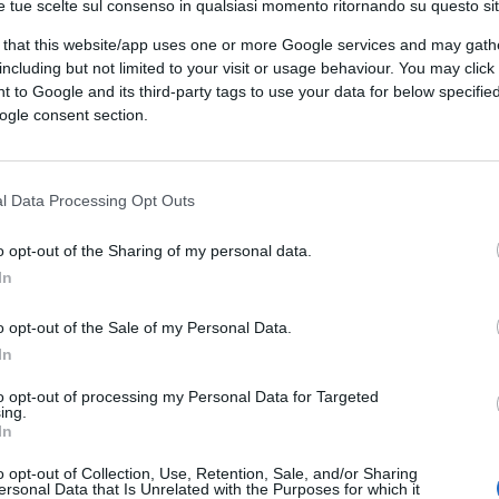
e tue scelte sul consenso in qualsiasi momento ritornando su questo si
ioni dello scorso anno. Nel solo terzo
 that this website/app uses one or more Google services and may gath
liardo di euro
, battendo le previsioni degli
including but not limited to your visit or usage behaviour. You may click 
 to Google and its third-party tags to use your data for below specifi
ogle consent section.
enti catastrofali
, proseguito fino a metà
l Data Processing Opt Outs
uperare gli obiettivi del piano al 2027
onnet
. Al piano ha contribuito anche
Giulio
o opt-out of the Sharing of my personal data.
ato direttore generale
.
In
operativo
o opt-out of the Sale of my Personal Data.
In
aliti a
73,1 miliardi di euro
(+3,7%), spinti
to opt-out of processing my Personal Data for Targeted
ing.
forte crescita anche nel terzo trimestre.
In
4 miliardi
, mentre il
risultato operativo
i (+10,1%)
, trainato dalle
assicurazioni
o opt-out of Collection, Use, Retention, Sale, and/or Sharing
ersonal Data that Is Unrelated with the Purposes for which it