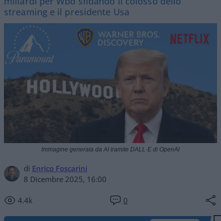
miliardi per Wbd sfidando il colosso dello
streaming e il presidente Usa
Immagine generata da AI tramite DALL·E di OpenAI
di
Enrico Foscarini
8 Dicembre 2025, 16:00
4.4k
0