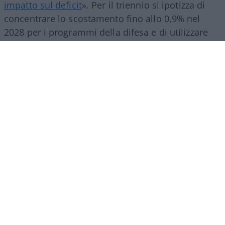
impatto sul deficit
»
. Per il triennio si ipotizza di
concentrare lo scostamento fino allo 0,9% nel
2028 per i programmi della difesa e di utilizzare
fino allo 0,3% all’anno (circa 7 miliardi di euro
annui) per gli investimenti energetici
. Imputare
uscite strategiche sul deficit non cancella il debito
sovrano né garantisce una riserva a fondo perduto
per finanziare spesa corrente o sgravi fiscali
strutturali.