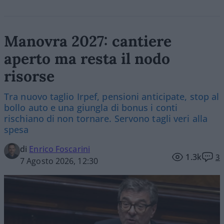
Manovra 2027: cantiere
aperto ma resta il nodo
risorse
Tra nuovo taglio Irpef, pensioni anticipate, stop al
bollo auto e una giungla di bonus i conti
rischiano di non tornare. Servono tagli veri alla
spesa
di
Enrico Foscarini
1.3k
3
7 Agosto 2026, 12:30