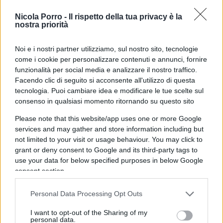
offerte che sembrava chiusa a favore di Netflix.
Nicola Porro -
Il rispetto della tua privacy è la
nostra priorità
Il freno di Trump alla maxi-
Noi e i nostri partner utilizziamo, sul nostro sito, tecnologie
operazione Netflix
come i cookie per personalizzare contenuti e annunci, fornire
funzionalità per social media e analizzare il nostro traffico.
A complicare ulteriormente lo scenario è
Facendo clic di seguito si acconsente all'utilizzo di questa
intervenuto
Donald Trump
, che ha espresso
tecnologia. Puoi cambiare idea e modificare le tue scelte sul
consenso in qualsiasi momento ritornando su questo sito
«
potenziali preoccupazioni antitrust
» sulla
proposta di acquisizione da
72 miliardi
con cui
Please note that this website/app uses one or more Google
Netflix mira a rilevare Warner Bros Discovery. Il
services and may gather and store information including but
not limited to your visit or usage behaviour. You may click to
presidente ha spiegato che «si tratta di una quota
grant or deny consent to Google and its third-party tags to
di mercato importante. Potrebbe essere un
use your data for below specified purposes in below Google
problema», aggiungendo che consulterà «alcuni
consent section.
economisti» prima di dare un eventuale via libera
Personal Data Processing Opt Outs
e che «sarò coinvolto anche in quella decisione».
Si tratta di una presa di posizione rara per la Casa
I want to opt-out of the Sharing of my
personal data.