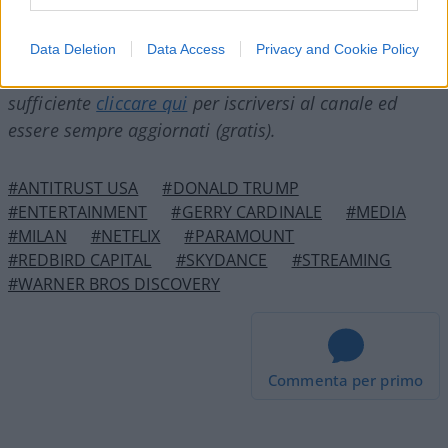
Enrico Foscarini, 8 dicembre 2025
Data Deletion
Data Access
Privacy and Cookie Policy
Nicolaporro.it è anche su Whatsapp. È
sufficiente
cliccare qui
per iscriversi al canale ed
essere sempre aggiornati (gratis).
#ANTITRUST USA
#DONALD TRUMP
#ENTERTAINMENT
#GERRY CARDINALE
#MEDIA
#MILAN
#NETFLIX
#PARAMOUNT
#REDBIRD CAPITAL
#SKYDANCE
#STREAMING
#WARNER BROS DISCOVERY
Commenta per primo