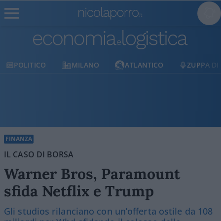
POLITICO
MILANO
ATLANTICO
ZUPPA DI
FINANZA
IL CASO DI BORSA
Warner Bros, Paramount
sfida Netflix e Trump
Gli studios rilanciano con un’offerta ostile da 108