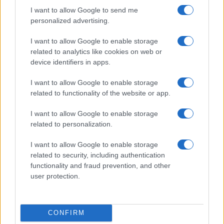
Trump rende il percorso ancora più tortuoso.
I want to allow Google to send me
personalized advertising.
Una partita destinata a
I want to allow Google to enable storage
ridisegnare il futuro
related to analytics like cookies on web or
device identifiers in apps.
dell’intrattenimento
I want to allow Google to enable storage
Tra l’offerta ostile di Paramount e i dubbi antitrust
related to functionality of the website or app.
sollevati dalla Casa Bianca, il futuro di Warner
I want to allow Google to enable storage
Bros Discovery è più incerto che mai. La posta in
related to personalization.
gioco è enorme: ridefinire gli equilibri della
I want to allow Google to enable storage
produzione, distribuzione e fruizione dei contenuti
related to security, including authentication
a livello globale. Con le prossime mosse di Netflix,
functionality and fraud prevention, and other
Paramount e Washington ancora tutte da scoprire,
user protection.
la guerra per Warner Bros è solo all’inizio.
CONFIRM