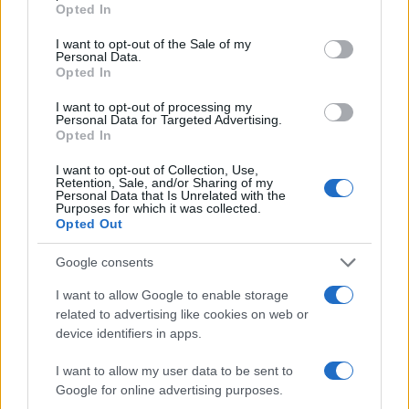
Bianca, storicamente cauta nel commentare
Opted In
procedimenti antitrust in corso.
I want to opt-out of the Sale of my
Personal Data.
Opted In
Mercato in allerta e probabilità di
chiusura in caduta libera
I want to opt-out of processing my
Personal Data for Targeted Advertising.
Opted In
I want to opt-out of Collection, Use,
Le parole di Trump hanno avuto un impatto
Retention, Sale, and/or Sharing of my
Personal Data that Is Unrelated with the
immediato sulle aspettative degli investitori. Le
Purposes for which it was collected.
Opted Out
scommesse su Polymarket indicano ora solo il
23% di probabilità
che l’accordo Netflix-Wbd si
Google consents
chiuda entro il 2026, contro il
60%
registrato poco
I want to allow Google to enable storage
prima delle dichiarazioni presidenziali. L’eventuale
related to advertising like cookies on web or
fusione darebbe vita al più influente polo
device identifiers in apps.
dell’intrattenimento mondiale, unendo il
I want to allow my user data to be sent to
principale servizio di streaming con uno degli
Google for online advertising purposes.
studios simbolo di Hollywood, ma l’intervento di