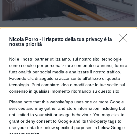
L’
evasometro
è uno strumento nato per
combattere l’evasione fiscale. Introdotto nel
Nicola Porro -
Il rispetto della tua privacy è la
nostra priorità
2019 in fase sperimentale, ora è più preciso
grazie a tecnologie avanzate. Analizza grandi
Noi e i nostri partner utilizziamo, sul nostro sito, tecnologie
quantità di dati in poco tempo, incrociando
come i cookie per personalizzare contenuti e annunci, fornire
informazioni su debiti fiscali
, patrimoni e
funzionalità per social media e analizzare il nostro traffico.
Facendo clic di seguito si acconsente all'utilizzo di questa
conti all’estero. Oggi, 2 aprile 2025, Luigi
tecnologia. Puoi cambiare idea e modificare le tue scelte sul
Vinciguerra, responsabile della
Guardia di
consenso in qualsiasi momento ritornando su questo sito
Finanza
, ha annunciato che i controlli si
Please note that this website/app uses one or more Google
concentreranno su chi ha debiti elevati ma
services and may gather and store information including but
possiede ingenti risorse finanziarie, soprattutto
not limited to your visit or usage behaviour. You may click to
grant or deny consent to Google and its third-party tags to
fuori dall’Italia.
use your data for below specified purposes in below Google
consent section.