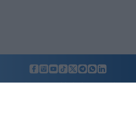
LUNIFIN S.r.l. a socio unico. Sede legale Milano, Largo F. Richini, 2/A,
20122 (MI), C.F./P.Iva en. 07174900154, REA cap. soc. euro 10.000,00
i.v.
Home
Advertising
Condizioni d’uso
Privacy Policy
Cookie policy
Cambia il consenso ai cookie
Dichiarazione di accessibilità