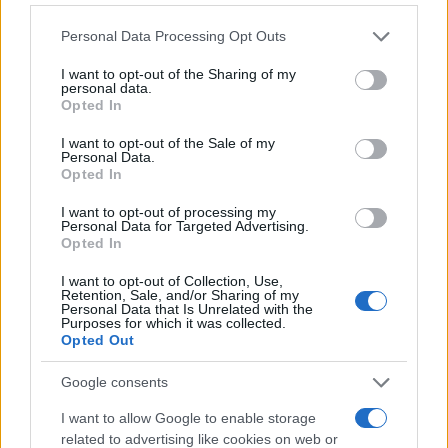
Personal Data Processing Opt Outs
Cos’è l’evasometro e chi
Come viene calcolato il
Chi g
colpirà
rischio di evasione
I want to opt-out of the Sharing of my
personal data.
Opted In
1
di
4
Avanti
I want to opt-out of the Sale of my
Personal Data.
Opted In
#EVASIONE
#FISCO
#TASSE
I want to opt-out of processing my
Personal Data for Targeted Advertising.
Opted In
I want to opt-out of Collection, Use,
2
Retention, Sale, and/or Sharing of my
Personal Data that Is Unrelated with the
Leggi i commenti
Purposes for which it was collected.
Opted Out
Google consents
I want to allow Google to enable storage
related to advertising like cookies on web or