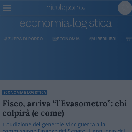
ZUPPA DI PORRO
ECONOMIA
LIBERILIBRI
ECONOMIA E LOGISTICA
Fisco, arriva “l’Evasometro”: chi
colpirà (e come)
L'audizione del generale Vinciguerra alla
commissione Finanze del Senato. L'annuncio del