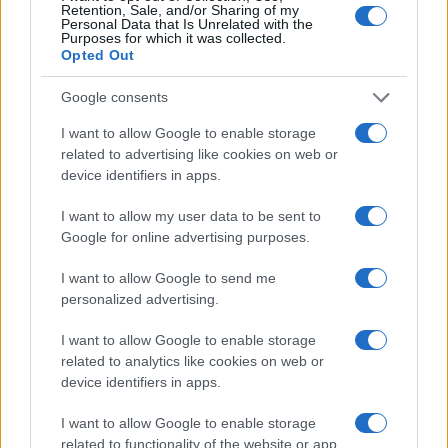
Spagna, la “Beckham law”
Retention, Sale, and/or Sharing of my
Personal Data that Is Unrelated with the
Purposes for which it was collected.
Opted Out
Che cos’è:
il regime speciale per i lavoratori
trasferiti in Spagna (cosiddetta “Beckham law”, art.
Google consents
93 e successive modifiche) permette ai beneficiari
I want to allow Google to enable storage
di essere tassati in modo agevolato sui redditi di
related to advertising like cookies on web or
fonte spagnola con un’aliquota fissa (tipicamente
device identifiers in apps.
24% fino a un certo tetto) e di non essere tassati
I want to allow my user data to be sent to
in Spagna sui redditi esteri in determinate
Google for online advertising purposes.
condizioni. Durata tipica: fino a 6 anni per molti
I want to allow Google to send me
beneficiari.
personalized advertising.
Dimensione del fenomeno:
testate autorevoli
I want to allow Google to enable storage
related to analytics like cookies on web or
hanno riportato numeri importanti: ad esempio
El
device identifiers in apps.
País segnala che nel 2023 circa
16.733
contribuenti
hanno usufruito del regime
(dato di
I want to allow Google to enable storage
related to functionality of the website or app.