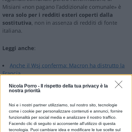
Misiani «non pagano l’addizionale comunale» è
vera solo per i redditi esteri coperti dalla
sostitutiva
, non in assenza di redditi di fonte
italiana.
Leggi anche
:
Anche il Wsj conferma: Macron ha distrutto la
Francia
Dumping fiscale? Magari! Tra Italia e Francia
Nicola Porro -
Il rispetto della tua privacy è la
una gara tra inferni fiscali
nostra priorità
Cosa c’è in fondo alla crisi francese
Noi e i nostri partner utilizziamo, sul nostro sito, tecnologie
come i cookie per personalizzare contenuti e annunci, fornire
Le cifre
funzionalità per social media e analizzare il nostro traffico.
Facendo clic di seguito si acconsente all'utilizzo di questa
tecnologia. Puoi cambiare idea e modificare le tue scelte sul