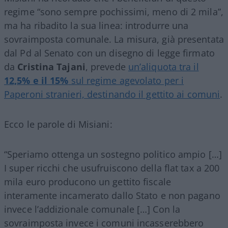
regime “sono sempre pochissimi, meno di 2 mila”,
ma ha ribadito la sua linea: introdurre una
sovraimposta comunale. La misura, già presentata
dal Pd al Senato con un disegno di legge firmato
da
Cristina Tajani
, prevede
un’aliquota tra il
12,5% e il 15%
sul regime agevolato per i
Paperoni stranieri, destinando il gettito ai comuni
.
Ecco le parole di Misiani:
“Speriamo ottenga un sostegno politico ampio […]
I super ricchi che usufruiscono della flat tax a 200
mila euro producono un gettito fiscale
interamente incamerato dallo Stato e non pagano
invece l’addizionale comunale […] Con la
sovraimposta invece i comuni incasserebbero