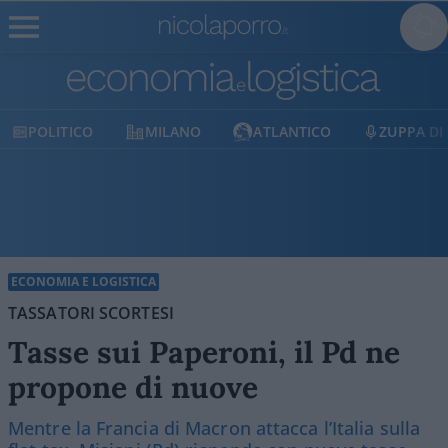
MILANO
ATLANTICO
ZUPPA DI PORRO
E
ECONOMIA E LOGISTICA
TASSATORI SCORTESI
Tasse sui Paperoni, il Pd ne
propone di nuove
Mentre la Francia di Macron attacca l’Italia sulla