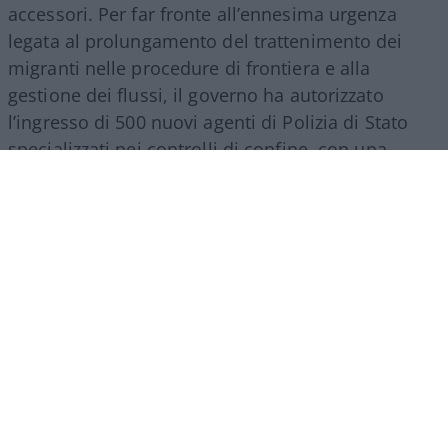
accessori. Per far fronte all’ennesima urgenza
legata al prolungamento del trattenimento dei
migranti nelle procedure di frontiera e alla
gestione dei flussi, il governo ha autorizzato
l’ingresso di 500 nuovi agenti di Polizia di Stato
specializzati nei controlli di confine, con una
spesa a regime che supererà i 27 milioni di euro
all’anno. Nello stesso provvedimento si trova
spazio per una misura d’impatto economico
rilevante: la nomina di un commissario
straordinario per lo smaltimento dei materiali
Covid, incaricato di svuotare i magazzini da
mascherine e presidi inutilizzati accumulati
durante la pandemia. L’operazione comporta un
costo complessivo di ben 84 milioni di euro
suddivisi tra il 2026 e il 2027, a dimostrazione di
come gli errori della pianificazione emergenziale