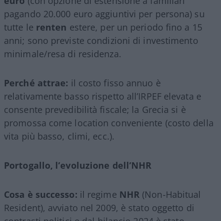
euro
(con opzione di estensione a familiari
pagando 20.000 euro aggiuntivi per persona) su
tutte le
renten
estere, per un periodo fino a 15
anni; sono previste condizioni di investimento
minimale/resa di residenza.
Perché attrae:
il costo fisso annuo è
relativamente basso rispetto all’IRPEF elevata e
consente prevedibilità fiscale; la Grecia si è
promossa come location conveniente (costo della
vita più basso, climi, ecc.).
Portogallo, l’evoluzione dell’NHR
Cosa è successo:
il regime
NHR
(Non-Habitual
Resident), avviato nel 2009, è stato oggetto di
contrasti politici e dal bilancio 2024 è stato