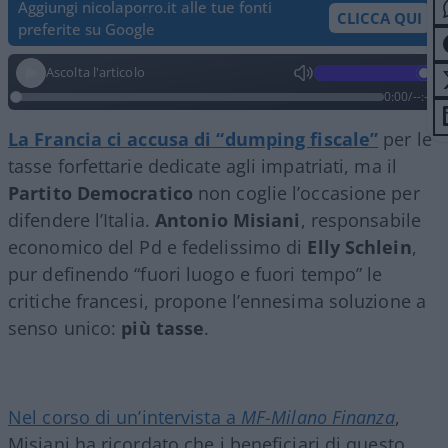
Aggiungi nicolaporro.it alle tue fonti
CLICCA QUI
preferite su Google
Ascolta l'articolo
0:00
/
--:--
La Francia ci accusa di “dumping fiscale”
per le
tasse forfettarie dedicate agli impatriati, ma il
Partito Democratico
non coglie l’occasione per
difendere l’Italia.
Antonio Misiani
, responsabile
economico del Pd e fedelissimo di
Elly Schlein
,
pur definendo “fuori luogo e fuori tempo” le
critiche francesi, propone l’ennesima soluzione a
senso unico:
più tasse
.
Nel corso di un’intervista a
MF-Milano Finanza
,
Misiani ha ricordato che i beneficiari di questo