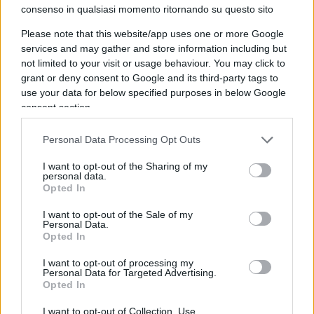
consenso in qualsiasi momento ritornando su questo sito
Dalla documentazione ufficiale
e dalle indagini
giornalistiche il fenomeno è certamente
in
Please note that this website/app uses one or more Google
crescita
e le stime più accreditate parlano di
services and may gather and store information including but
not limited to your visit or usage behaviour. You may click to
migliaia di soggetti: ad esempio fonti di mercato e
grant or deny consent to Google and its third-party tags to
rapporti stampa citano un aggregato di
2.700
use your data for below specified purposes in below Google
contribuenti tra il 2017 e il 2022
più
un
consent section.
aumento nel 2023 di circa 1.500 persone
che
Personal Data Processing Opt Outs
porta il totale oltre i
4.000
beneficiari dal 2017.
I want to opt-out of the Sharing of my
personal data.
La platea non è enorme rispetto alla popolazione
Opted In
italiana ed è cresciuta specialmente dopo
I want to opt-out of the Sale of my
l’abolizione del regime non-dom in Gran Bretagna
.
Personal Data.
Opted In
Cosa accade in altri Paesi europei
I want to opt-out of processing my
Personal Data for Targeted Advertising.
Opted In
I want to opt-out of Collection, Use,