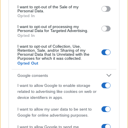
alla Francia i disastri che ha subito l’Italia.
I want to opt-out of the Sale of my
Personal Data.
Opted In
A favore del terzo miracolo militano la pietà
I want to opt-out of processing my
Personal Data for Targeted Advertising.
umana, il buon senso economico, il
Opted In
sovversivismo innato dei
Galli
, nonché
I want to opt-out of Collection, Use,
l’interesse americano. Quest’ultimo ultimamente
Retention, Sale, and/or Sharing of my
Personal Data that Is Unrelated with the
espresso dal Dipartimento al commercio, quando
Purposes for which it was collected.
Opted Out
accusa
l’intera
Leuropa
di condurre precisamente
quella stessa
svalutazione interna
, che la sola
Google consents
Francia ora vivrebbe moltiplicata per 10.
I want to allow Google to enable storage
related to advertising like cookies on web or
Ma
Macrone
, sin qui, ha mostrato di essere
non
device identifiers in apps.
uomo di miracoli, quanto di disastri
. Semmai, a
I want to allow my user data to be sent to
noi persuade lo scenario accennato da
Le Figaro
:
Google for online advertising purposes.
un governo lentamente formato, che lentamente
I want to allow Google to send me