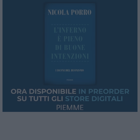
[5.1.] “Con la firma del presente Memorandum
d’Intesa, la Repubblica Islamica dell’Iran
prenderà
le disposizioni necessarie
[
will make
arrangements
], facendo del proprio meglio, per
garantire il passaggio sicuro delle navi
commerciali
senza alcun onere, per soli 60