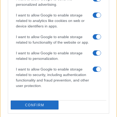
scrive una nuova Legge finanziaria e velocemente
personalized advertising.
se la fa bocciare. Più o meno, verso gennaio o
febbraio. Ponendo le condizioni per la
I want to allow Google to enable storage
proclamazione dello
stato d’emergenza
: ciò che,
related to analytics like cookies on web or
device identifiers in apps.
costituzionalmente, consentirebbe a Macrone di
governare
senza
il Parlamento.
I want to allow Google to enable storage
related to functionality of the website or app.
Lo Stato costituzionale d’urgenza
I want to allow Google to enable storage
related to personalization.
Il particolare strumento a disposizione, è lo
Stato
I want to allow Google to enable storage
d’urgenza
, art. 16 della Costituzione della V
related to security, including authentication
Repubblica. Esso, per la parte che ci interessa,
functionality and fraud prevention, and other
recita:
user protection.
quando … l’esecuzione degli impegni internazionali
CONFIRM
sono minacciati in maniera grave ed immediata e il