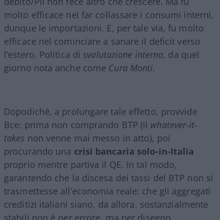
debito/Pil non fece altro che crescere. Ma fu
molto efficace nel far collassare i consumi interni,
dunque le importazioni. E, per tale via, fu molto
efficace nel cominciare a sanare il deficit verso
l’estero. Politica di
svalutazione interna
, da quel
giorno nota anche come
Cura Monti.
Dopodiché, a prolungare tale effetto, provvide
Bce: prima non comprando BTP (il
whatever-it-
takes
non venne mai messo in atto), poi
procurando una
crisi bancaria solo-in-Italia
proprio mentre partiva il QE. In tal modo,
garantendo che la discesa dei tassi del BTP non si
trasmettesse all’economia reale: che gli aggregati
creditizi italiani siano, da allora, sostanzialmente
stabili non è per errore, ma per disegno.