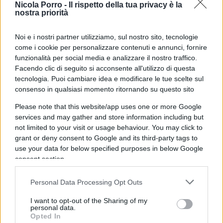
Nicola Porro -
Il rispetto della tua privacy è la
oggetto delle speculazioni di tutti. Naturalmente,
nostra priorità
è sempre possibile che si produca un miracolo,
fra i tre teoricamente possibili. Il
primo miracolo
Noi e i nostri partner utilizziamo, sul nostro sito, tecnologie
sarebbe che, in questo Parlamento, un nuovo
come i cookie per personalizzare contenuti e annunci, fornire
funzionalità per social media e analizzare il nostro traffico.
governo trovi
una maggioranza stabile e
Facendo clic di seguito si acconsente all'utilizzo di questa
disposta a sacrificarsi
sull’altare della
Curà
tecnologia. Puoi cambiare idea e modificare le tue scelte sul
Montì
.
consenso in qualsiasi momento ritornando su questo sito
Please note that this website/app uses one or more Google
Il
secondo miracolo
sarebbe che
Macrone
accetti
services and may gather and store information including but
not limited to your visit or usage behaviour. You may click to
di andarsene
, convocando nuove elezioni
grant or deny consent to Google and its third-party tags to
presidenziali e legislative, consegnando così il
use your data for below specified purposes in below Google
potere alle destre e che queste, poi, facciano loro
consent section.
ciò che non avrà voluto fare il vecchio
Personal Data Processing Opt Outs
Parlamento. Il
terzo miracolo
sarebbe che
Macrone
prima, o le destre poi, escano dal dannato
Leuro
e
I want to opt-out of the Sharing of my
personal data.
facciano una
svalutazione esterna
: risparmiando
Opted In