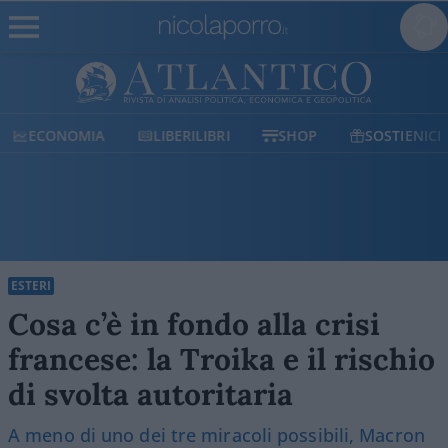
ECONOMIA
LIBERILIBRI
SHOP
SOSTIENICI
ESTERI
Cosa c’è in fondo alla crisi
francese: la Troika e il rischio
di svolta autoritaria
A meno di uno dei tre miracoli possibili, Macron