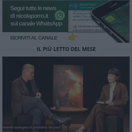
La trattativa su Hormuz e la
possibile via d’uscita per
l’Iran
Un accordo che salvi la faccia agli iraniani ma di
fatto senza compromettere né lo status di
Hormuz né la Convenzione UNCLOS. E la notizia è
che Teheran si sta piegando
di
Musso
2k
0
8 Agosto 2026, 5:59