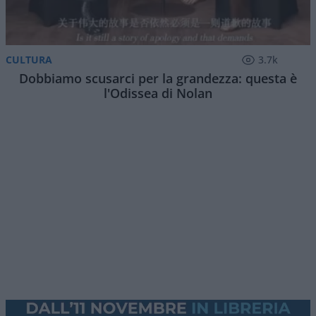
Assorbiti dal meriggiare pallido e assorto,
abbiamo lo stato d’animo adatto a tornare ad
occuparci di una zona del mondo che meriggia
tutto il giorno: lo
Stretto di Hormuz
. Ed il
negoziato in corso, fra Oman ed Iran.
Premessa: l’accordo Usa-Iran
Esso discende dal protocollo di intesa Usa-Iran
del giugno 2026, il cui paragrafo 5 recita: