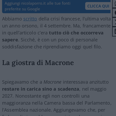
Aggiungi nicolaporro.it alle tue fonti
CLICCA QUI
preferite su Google
Abbiamo
scritto
della crisi francese, l’ultima volta
un anno orsono, il 4 settembre. Ma, francamente,
in quell’articolo c’era
tutto ciò che occorreva
sapere
. Sicché, è con un poco di personale
soddisfazione che riprendiamo oggi quel filo.
La giostra di Macrone
Spiegavamo che a
Macrone
interessava anzitutto
restare in carica sino a scadenza
, nel maggio
2027. Nonostante egli non controlli una
maggioranza nella Camera bassa del Parlamento,
l’Assemblea nazionale. Aggiungevamo che, per