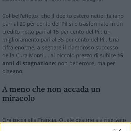
Col bell’effetto, che il debito estero netto italiano
pari al 20 per cento del Pil si è trasformato in un
credito netto pari al 15 per cento del Pil: un
miglioramento pari al 35 per cento del Pil. Una
cifra enorme, a segnare il clamoroso successo
della Cura Monti … al piccolo prezzo di subire
15
anni di stagnazione
: non per errore, ma per
disegno.
A meno che non accada un
miracolo
Ora tocca alla Francia. Quale destino sia riservato
al futuro terzo governo di questa legislatura, è