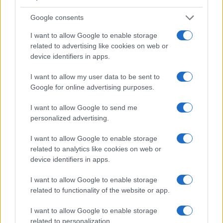
filantropia non hanno nulla a che vedere (il
licenziamento di oltre 10 mila persone).
Google consents
I want to allow Google to enable storage
E i mercati?
In entrambi i casi stanno premiando
related to advertising like cookies on web or
device identifiers in apps.
le scelte dei due magnate.
Cresce Amazon cresce
Taiwan Semiconductor
ma soprattutto;
I want to allow my user data to be sent to
guardano al futuro con occhi e approcci diversi:
Google for online advertising purposes.
ricorderemo questi giorni come quelli in cui i
I want to allow Google to send me
mercati sono ripartiti davvero? Non lo so. Ma non
personalized advertising.
mi meraviglierebbe se dovesse accadere.
I want to allow Google to enable storage
related to analytics like cookies on web or
device identifiers in apps.
Leopoldo Gasbarro
, 15 novembre 2022
I want to allow Google to enable storage
related to functionality of the website or app.
#JEFF BEZOS
#MERCATI FINANZIARI
I want to allow Google to enable storage
#WARREN BUFFETT
related to personalization.