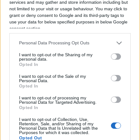
mondo in termini di semiconduttori va
services and may gather and store information including but
not limited to your visit or usage behaviour. You may click to
interpretata anche in chiave fortemente politica.
grant or deny consent to Google and its third-party tags to
use your data for below specified purposes in below Google
consent section.
Le prospettive internazionali sembrano
cambiare
. Il clima sembra davvero essere più
Personal Data Processing Opt Outs
disteso e i 60 milioni di azioni acquistate da
Warren Buffett per circa 4,1 miliardi di dollari ne
I want to opt-out of the Sharing of my
personal data.
sono la più chiara testimonianza.
Opted In
I want to opt-out of the Sale of my
Personal Data.
Opted In
Diverso è il discorso di Jeff Bezos. Il fondatore di
I want to opt-out of processing my
Amazon, dal punto di vista personale si comporta
Personal Data for Targeted Advertising.
da filantropo dichiarando di voler donare in
Opted In
beneficienza una parte importante del suo
I want to opt-out of Collection, Use,
Retention, Sale, and/or Sharing of my
patrimonio, ma da uomo di mercato si pre-occupa
Personal Data that Is Unrelated with the
Purposes for which it was collected.
di tenere sotto controllo i conti che con la
Opted Out