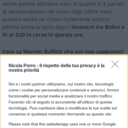
anche perchè abbiamo visto di quanto si è parlato
di semiconduttori nel corso degli ultimi mesi,
assume anche un rilievo fortemente politico
perchè arriva proprio dopo l’
incontro tra Biden e
Xi al G20 in corso in queste ore.
Cosa sa Warren Buffett che noi non sappiamo?
Nicola Porro -
Il rispetto della tua privacy è la
nostra priorità
E’ facile però immaginare che, se proprio in
queste ore così calde dal punto di vista politico e
Noi e i nostri partner utilizziamo, sul nostro sito, tecnologie
come i cookie per personalizzare contenuti e annunci, fornire
geopolitico, abbia deciso d’investire su Taiwan è
funzionalità per social media e analizzare il nostro traffico.
evidente che abbia avuto più di qualche garanzia
Facendo clic di seguito si acconsente all'utilizzo di questa
che a Taiwan non sta per scoppiare una guerra
tecnologia. Puoi cambiare idea e modificare le tue scelte sul
consenso in qualsiasi momento ritornando su questo sito
con la Cina. Insomma, la notizia che ha fatto salire
a più del 10% il titolo dell’azienda più grande al
Please note that this website/app uses one or more Google