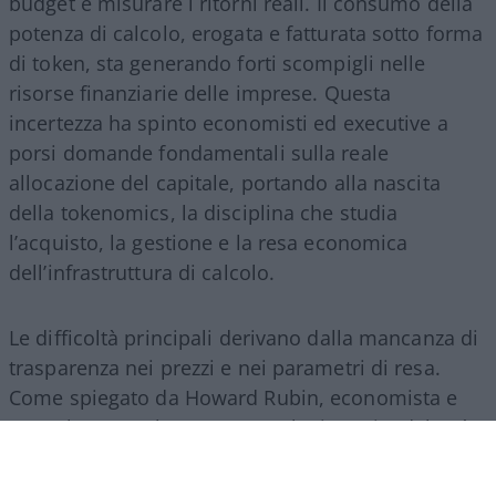
budget e misurare i ritorni reali. Il consumo della
potenza di calcolo, erogata e fatturata sotto forma
di token, sta generando forti scompigli nelle
risorse finanziarie delle imprese. Questa
incertezza ha spinto economisti ed executive a
porsi domande fondamentali sulla reale
allocazione del capitale, portando alla nascita
della tokenomics, la disciplina che studia
l’acquisto, la gestione e la resa economica
dell’infrastruttura di calcolo.
Le difficoltà principali derivano dalla mancanza di
trasparenza nei prezzi e nei parametri di resa.
Come spiegato da Howard Rubin, economista e
consulente per la spesa tecnologica aziendale, “è
una valuta di cui non si ha l’istinto di sapere cosa
si sta usando, e le pratiche contabili non sono