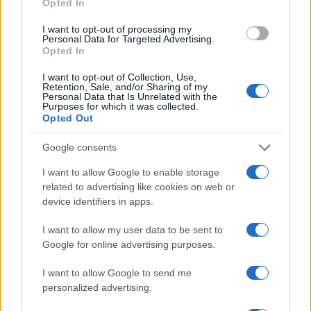
Opted In
I want to opt-out of processing my
Personal Data for Targeted Advertising.
Opted In
Ma torniamo al
carrello tricolore anti-
inflazione:
Assoutenti pensa che la flessibilità
I want to opt-out of Collection, Use,
Retention, Sale, and/or Sharing of my
lasciata ai supermercati nel declinare l’iniziativa e
Personal Data that Is Unrelated with the
Purposes for which it was collected.
gli scarsi controlli, possano compromettere il
Opted Out
risultato finale di risparmio. Noi ci permettiamo di
replicare che questo è il mercato e questa è la
Google consents
concorrenza, dal momento che la grande
I want to allow Google to enable storage
distribuzione è composta da gruppi privati che
related to advertising like cookies on web or
devono fare profitti per garantire la propria
device identifiers in apps.
sostenibilità economica e quindi anche
I want to allow my user data to be sent to
l’occupazione.
Google for online advertising purposes.
I want to allow Google to send me
personalized advertising.