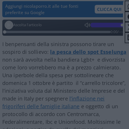
Aggiungi nicolaporro.it alle tue fonti
CLICCA QUI
preferite su Google
Ascolta l'articolo
0:00
/
--:--
I benpensanti della sinistra possono tirare un
sospiro di sollievo:
la pesca dello spot Esselunga
non sarà avvolta nella bandiera Lgbt+ e divorzista
come loro vorrebbero ma è a prezzo calmierato.
Una iperbole della spesa per sottolineare che
domenica 1 ottobre è partito
il “carrello tricolore”,
l’iniziativa voluta dal Ministero delle Imprese e del
made in Italy per spegnere
l’inflazione nei
frigoriferi delle famiglie italiane
e oggetto di un
protocollo di accordo con Centromarca,
Federalimentare, Ibc e Unionfood. Moltissime le