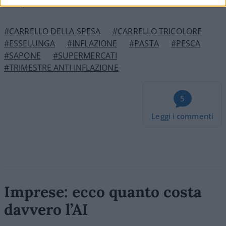
comprensibile a tutti.
#CARRELLO DELLA SPESA
#CARRELLO TRICOLORE
#ESSELUNGA
#INFLAZIONE
#PASTA
#PESCA
#SAPONE
#SUPERMERCATI
#TRIMESTRE ANTI INFLAZIONE
5
Leggi i commenti
Imprese: ecco quanto costa
davvero l’AI