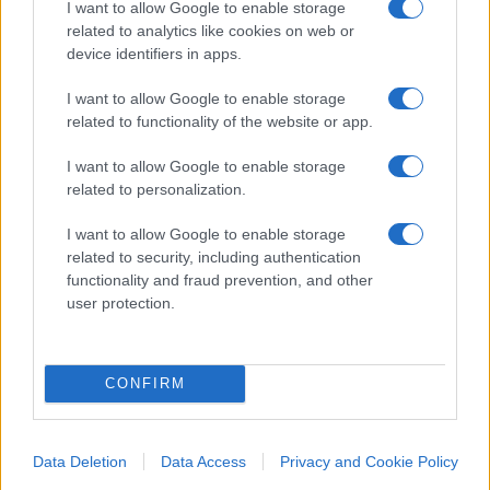
I want to allow Google to enable storage
related to analytics like cookies on web or
Forse, va detto, la partenza perlomeno in alcune
device identifiers in apps.
città non è stata esplosiva come avrebbero
I want to allow Google to enable storage
sperato i consumatori e qualche
disservizio sui
related to functionality of the website or app.
cartelli
proseguirà, complice la non proprio
teutonica precisione che ci contraddistingue. Ma
I want to allow Google to enable storage
related to personalization.
resta il fatto che non molto altro si può fare dal
basso per combattere sul campo un caro vita che
I want to allow Google to enable storage
brucia dovunque: dalle bollette
alla tazzina del
related to security, including authentication
functionality and fraud prevention, and other
caffè
. Perché, come ha sintetizzato Ugo Tognazzi,
user protection.
“
Inflazione significa essere povero con tanti
soldi in tasca
”. Cioè a contare non è solo quante
banconote abbiamo nel portafogli, ma il loro
CONFIRM
potere d’acquisto. Con tutto il rispetto dei manuali
di Economia universitari, forse la definizione di
inflazione più icastica e soprattutto più
Data Deletion
Data Access
Privacy and Cookie Policy