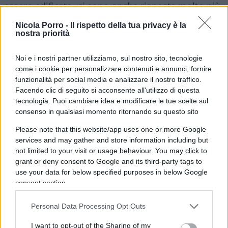
essere edificato, ci sono anche risposte molto più
intelligenti, dal punto di vista delle
Nicola Porro -
Il rispetto della tua privacy è la
argomentazioni, rispetto a ciò che è riportato
nostra priorità
nell’articolo stesso.
Noi e i nostri partner utilizziamo, sul nostro sito, tecnologie
come i cookie per personalizzare contenuti e annunci, fornire
Come questa di un altro giornalista che scrive in
funzionalità per social media e analizzare il nostro traffico.
risposta a The Economist:
Facendo clic di seguito si acconsente all'utilizzo di questa
tecnologia. Puoi cambiare idea e modificare le tue scelte sul
consenso in qualsiasi momento ritornando su questo sito
Please note that this website/app uses one or more Google
“Le statistiche demografiche illustrano come sia
services and may gather and store information including but
perfettamente normale che l’Italia non abbia
not limited to your visit or usage behaviour. You may click to
grant or deny consent to Google and its third-party tags to
giocatori di colore. A differenza di molti altri paesi
use your data for below specified purposes in below Google
europei, la popolazione nera italiana è
consent section.
relativamente bassa: circa l’1,5%, mentre oltre il
92% del paese è di etnia italiana o bianca. Ciò
Personal Data Processing Opt Outs
significa che dei 26 convocati dell’Italia per gli
I want to opt-out of the Sharing of my