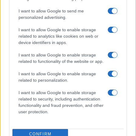
maniera strumentale? Perché nelle stesse pagine
I want to allow Google to send me
nessuno si lamenta del fatto che la formazione del
personalized advertising.
Ghana non ha giocatori bianchi?
I want to allow Google to enable storage
related to analytics like cookies on web or
device identifiers in apps.
La strumentalizzazione o la scarsa attitudine a
I want to allow Google to enable storage
raccontare i fatti per come sono passa anche per
related to functionality of the website or app.
la BBC. BBC News ha anche recentemente
I want to allow Google to enable storage
evidenziato il presunto razzismo inglese.
related to personalization.
Dipendente da cosa? Dal fatto che le aree rurali
dell’Inghilterra siano al 98% bianche. E’ come se
I want to allow Google to enable storage
related to security, including authentication
pretendessimo che nel cuore dell’ Africa nera ci
functionality and fraud prevention, and other
fossero tanti bianchi.
user protection.
Vi sembra normale tutto questo?
CONFIRM