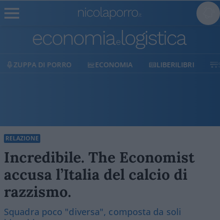
ECONOMIA
LIBERILIBRI
SHOP
SOSTIENICI
RELAZIONE
Incredibile. The Economist
accusa l’Italia del calcio di
razzismo.
Squadra poco "diversa", composta da soli