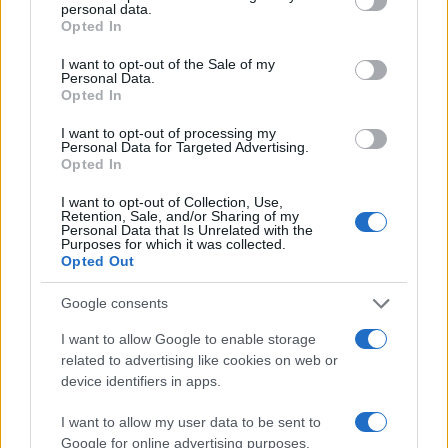
Europei, statisticamente ti aspetteresti che solo
personal data.
Opted In
0,39 giocatori della loro rosa siano neri. In realtà,
l’Italia ha portato un giocatore di colore in rosa
I want to opt-out of the Sale of my
Personal Data.
agli Europei – Moise Kean – quindi i giocatori di
Opted In
colore erano sovra rappresentati nella squadra
I want to opt-out of processing my
italiana rispetto ai dati demografici nazionali.
Personal Data for Targeted Advertising.
Opted In
Il motivo per cui Kean non ha iniziato la partita
I want to opt-out of Collection, Use,
Retention, Sale, and/or Sharing of my
insieme ai componenti dell’undici titolare è
Personal Data that Is Unrelated with the
Purposes for which it was collected.
dettato solo da scelte tecniche dell’allenatore,
Opted Out
Roberto Mancini, e non certo dal colore della sua
Google consents
pelle. Ma molti si chiedono perché si guarda solo
alle squadre composte da bianchi e non a quelle
I want to allow Google to enable storage
related to advertising like cookies on web or
di colore? Da che parte sta il razzismo? Da quella
device identifiers in apps.
di chi evidenzia aspetti strumentali a commenti
politici o da situazioni che sono normali e che in
I want to allow my user data to be sent to
questo caso The Economist ha utilizzato in
Google for online advertising purposes.