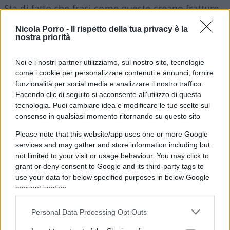
Sta di fatto che frasi come queste creano fratture
ancora più importanti tra i risparmiatori e le
Nicola Porro -
Il rispetto della tua privacy è la
istituzioni che dovrebbero rappresentarli invece
nostra priorità
che vessarli. Non dimentichiamo che l’articolo
n.47 della costituzione italiana cita testualmente:
Noi e i nostri partner utilizziamo, sul nostro sito, tecnologie
come i cookie per personalizzare contenuti e annunci, fornire
funzionalità per social media e analizzare il nostro traffico.
Facendo clic di seguito si acconsente all'utilizzo di questa
tecnologia. Puoi cambiare idea e modificare le tue scelte sul
“La repubblica incoraggia e tutela il risparmio in
consenso in qualsiasi momento ritornando su questo sito
tutte le sue forme; disciplina, coordina e controlla
Please note that this website/app uses one or more Google
l’esercizio del credito. Favorisce l’accesso del
services and may gather and store information including but
risparmio popolare alla proprietà dell’abitazione,
not limited to your visit or usage behaviour. You may click to
alla proprietà diretta coltivatrice e indiretto
grant or deny consent to Google and its third-party tags to
investimento azionario nei grandi complessi
use your data for below specified purposes in below Google
consent section.
produttivi del paese”.
Personal Data Processing Opt Outs
Basterebbe aver seguito queste poche righe in