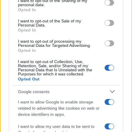
I want to opt-out of the Sharing of my
maniera pedissequa perchè l’Italia sarebbe potuta
personal data.
Opted In
diventare uno dei paesi economicamente più forti
al mondo. Ed invece pensare che la garanzia del
I want to opt-out of the Sale of my
Personal Data.
debito pubblico possa essere rappresentata dal
Opted In
sacrificio fatto da tante persone diventa una vera
I want to opt-out of processing my
e propria picconata su quel po’ di fiducia che è
Personal Data for Targeted Advertising.
rimasta nel paese.
Opted In
I want to opt-out of Collection, Use,
Retention, Sale, and/or Sharing of my
Personal Data that Is Unrelated with the
Purposes for which it was collected.
Leopoldo Gasbarro, 27 gennaio 2022
Opted Out
Google consents
I want to allow Google to enable storage
related to advertising like cookies on web or
device identifiers in apps.
I want to allow my user data to be sent to