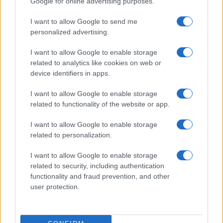
Google for online advertising purposes.
I want to allow Google to send me
personalized advertising.
#DEBITO PUBBLICO
#MASTELLA
#POLITICA
I want to allow Google to enable storage
related to analytics like cookies on web or
device identifiers in apps.
Commenta per primo
I want to allow Google to enable storage
related to functionality of the website or app.
I want to allow Google to enable storage
related to personalization.
I want to allow Google to enable storage
Patente B a 17 anni, multe più
related to security, including authentication
giuste e sorpassi a destra:
functionality and fraud prevention, and other
user protection.
cosa cambia la riforma Salvini
Guida accompagnata a 16 anni, sanzioni