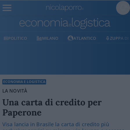
LITICO
MILANO
ATLANTICO
ZUPPA DI PORR
ECONOMIA E LOGISTICA
LA NOVITÀ
Una carta di credito per
Paperone
Visa lancia in Brasile la carta di credito più