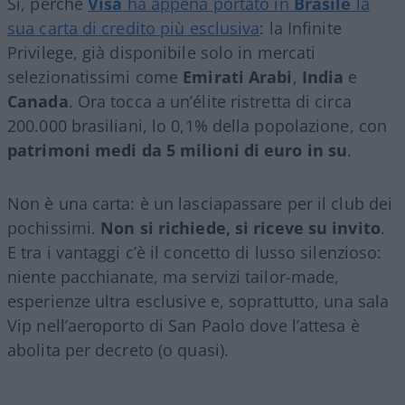
Sì, perché
Visa
ha appena portato in
Brasile
la
sua carta di credito più esclusiva
: la Infinite
Privilege, già disponibile solo in mercati
selezionatissimi come
Emirati Arabi
,
India
e
Canada
. Ora tocca a un’élite ristretta di circa
200.000 brasiliani, lo 0,1% della popolazione, con
patrimoni medi da 5 milioni di euro in su
.
Non è una carta: è un lasciapassare per il club dei
pochissimi.
Non si richiede, si riceve su invito
.
E tra i vantaggi c’è il concetto di lusso silenzioso:
niente pacchianate, ma servizi tailor-made,
esperienze ultra esclusive e, soprattutto, una sala
Vip nell’aeroporto di San Paolo dove l’attesa è
abolita per decreto (o quasi).