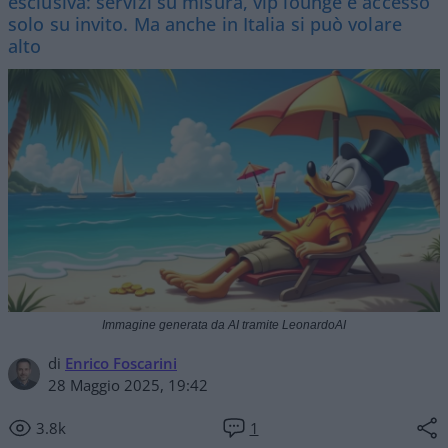
esclusiva: servizi su misura, vip lounge e accesso
solo su invito. Ma anche in Italia si può volare
alto
Immagine generata da AI tramite LeonardoAI
di
Enrico Foscarini
28 Maggio 2025, 19:42
3.8k
1