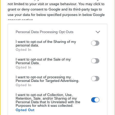
not limited to your visit or usage behaviour. You may click to
grant or deny consent to Google and its third-party tags to
Patente B a 17 anni, multe più
use your data for below specified purposes in below Google
giuste e sorpassi a destra:
consent section.
cosa cambia la riforma Salvini
Personal Data Processing Opt Outs
Guida accompagnata a 16 anni, sanzioni
I want to opt-out of the Sharing of my
personal data.
proporzionate e stop agli aumenti automatici:
Opted In
ecco come si trasforma il Codice della strada
I want to opt-out of the Sale of my
di
Enrico Foscarini
Personal Data.
2k
7
Opted In
9 Agosto 2026, 14:00
I want to opt-out of processing my
Personal Data for Targeted Advertising.
Opted In
I want to opt-out of Collection, Use,
Retention, Sale, and/or Sharing of my
Personal Data that Is Unrelated with the
Purposes for which it was collected.
Opted Out