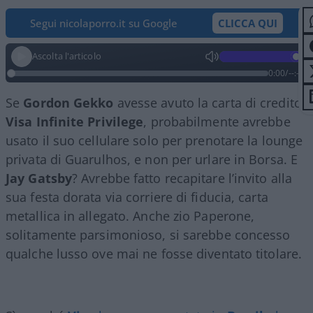
Segui nicolaporro.it su Google
CLICCA QUI
Ascolta l'articolo
0:00
/
--:--
Se
Gordon Gekko
avesse avuto la carta di credito
Visa Infinite Privilege
, probabilmente avrebbe
usato il suo cellulare solo per prenotare la lounge
privata di Guarulhos, e non per urlare in Borsa. E
Jay Gatsby
? Avrebbe fatto recapitare l’invito alla
sua festa dorata via corriere di fiducia, carta
metallica in allegato. Anche zio Paperone,
solitamente parsimonioso, si sarebbe concesso
qualche lusso ove mai ne fosse diventato titolare.