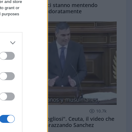
er and store
Su Ceuta ci stanno mentendo
to grant or
spudoratamente
ed purposes
ESTERI
10.7k
"Ne saremo orgogliosi". Ceuta, il video che
sta imbarazzando Sanchez