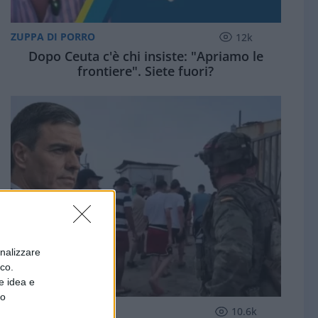
ZUPPA DI PORRO
12k
Dopo Ceuta c'è chi insiste: "Apriamo le
frontiere". Siete fuori?
onalizzare
ico.
e idea e
to
ESTERI
10.6k