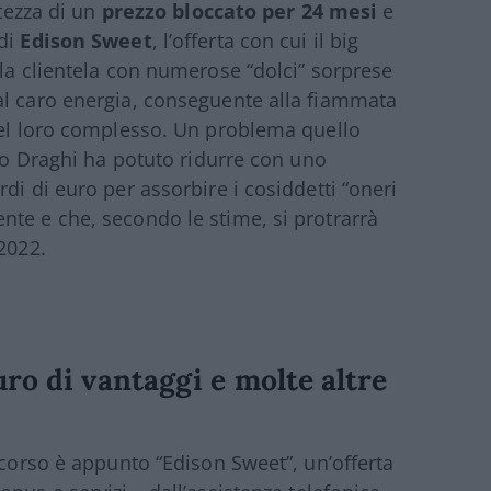
rtezza di un
prezzo bloccato per 24 mesi
e
 di
Edison Sweet
, l’offerta con cui il big
 la clientela con numerose “dolci” sorprese
al caro energia, conseguente alla fiammata
nel loro complesso. Un problema quello
rno Draghi ha potuto ridurre con uno
di di euro per assorbire i cosiddetti “oneri
te e che, secondo le stime, si protrarrà
2022.
ro di vantaggi e molte altre
n corso è appunto “Edison Sweet”, un
’
offerta