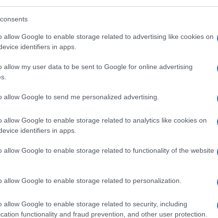
en
: l
’
energia di Edison Sweet Luce è infatti
oni di carbonio del gas impiegato da Edison
consents
ificati a sostegno di progetti per l
’
utilizzo
o allow Google to enable storage related to advertising like cookies on
l termine di questo articolo)
evice identifiers in apps.
o allow my user data to be sent to Google for online advertising
s.
to allow Google to send me personalized advertising.
s in dettaglio
o allow Google to enable storage related to analytics like cookies on
ica: per scegliere Edison come proprio
evice identifiers in apps.
ente compilare l
’
apposito
modulo online
,
o allow Google to enable storage related to functionality of the website
lli anagrafici dell
’
intestatario. Quanto ai
esta, occorrono circa 2 mesi dall
’
invio della
glio,
Edison Sweet
? Attivando l
’
offerta ci si
o allow Google to enable storage related to personalization.
onente energia (per la luce) e della materia
o allow Google to enable storage related to security, including
 bonus in bolletta. Insomma: in due anni si
cation functionality and fraud prevention, and other user protection.