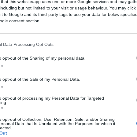
 that this website/app uses one or more Google services and may gath
including but not limited to your visit or usage behaviour. You may click 
 to Google and its third-party tags to use your data for below specifi
ogle consent section.
l Data Processing Opt Outs
o opt-out of the Sharing of my personal data.
In
 e l’impegno verde di Edison
o opt-out of the Sale of my Personal Data.
In
iuntivo per il cliente, l
a polizza Bolletta
to opt-out of processing my Personal Data for Targeted
ferta
che assicura anche un indennizzo per
ing.
In
vvenimenti importanti nella vita del cliente.
re un po’ più “dolce” la vita dei suoi
o opt-out of Collection, Use, Retention, Sale, and/or Sharing
ersonal Data that Is Unrelated with the Purposes for which it
a sostenibile
Edison, che sta molto
lected.
per abbattere le emissioni, ha poi voluto
Out