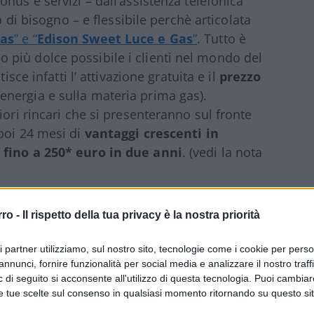
nus e servizi – dall
’
assistenza telefonica
o di bisogno – e flessibile perchè articolata
Gas
” e “
Edison Sweet Luce e Gas
”
. Tutto è
più dolce possibile i clienti nel mondo del
isce infatti l’ attivazione gratuita e il
prezzo
nergia e sulla materia prima gas).
iori rincari che si presenteranno sul fronte
poi 24 mesi di
vantaggi crescenti in
e
fino a 250* euro in due anni
.
(vedi la nota
rro -
Il rispetto della tua privacy è la nostra priorità
ri partner utilizziamo, sul nostro sito, tecnologie come i cookie per pers
annunci, fornire funzionalità per social media e analizzare il nostro traff
 di seguito si acconsente all'utilizzo di questa tecnologia. Puoi cambiar
e tue scelte sul consenso in qualsiasi momento ritornando su questo si