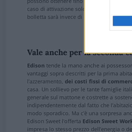
possono ottenere fino a 250* euro di bon
caso di attivazione solo di Edison Sweet L
bolletta sarà invece di circa 85* euro in d
Vale anche per la seconda ca
Edison
tende la mano anche ai possessor
vantaggi sopra descritti per la prima abi
l
’
azzeramento,
dei costi fissi di commer
casa.
Un sollievo per le tante famiglie ita
generale sul mattone e costrette a soste
indipendentemente dal fatto che l’abitazio
modo sporadico. Ma c’è una sorpresa an
Edison Sweet l’offerta
Edison Sweet Wor
impresa lo stesso prezzo dell’energia o de