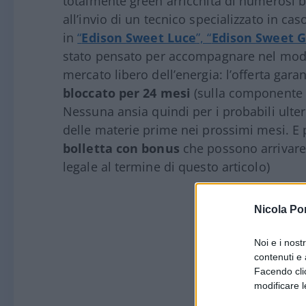
totalmente green arricchita di numerosi bo
all
’
invio di un tecnico specializzato in cas
in
“
Edison Sweet Luce
”, “
Edison Sweet 
stato pensato per accompagnare nel modo 
mercato libero dell
’
energia: l
’
offerta garant
bloccato per 24 mesi
(sulla componente e
Nessuna ansia quindi per i probabili ulter
delle materie prime nei prossimi mesi. E 
bolletta con bonus
che possono arrivar
legale al termine di questo articolo)
Nicola Po
Noi e i nost
contenuti e 
Facendo clic
modificare l