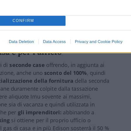
us, per una bolletta dolce come non mai. In
uce o solo di Edison Sweet Gas, il bonus in
ue anni.
CONFIRM
Data Deletion
Data Access
Privacy and Cookie Policy
sa e per l’ufficio
i di
seconde case
offrendo, in aggiunta ai
tazione, anche uno
sconto del 100%
, quindi
cializzazione
della fornitura
della seconda
liane duramente colpite dalla tassazione
nere aliquote Imu sovente ai massimi,
ne sia di vacanza e quindi utilizzata in
che per
gli imprenditori:
abbinando a
king
si ottiene per il proprio ufficio o
l gas di casa e in più Edison sosterrà il 50 %