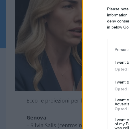
Please note
information 
deny consent
in below Go
Persona
I want t
Opted 
I want t
Opted 
Ecco le proiezioni per le principali città al
I want 
Advertis
Opted 
Genova
I want t
of my P
– Silvia Salis (centrosinistra): 53,3%
was col