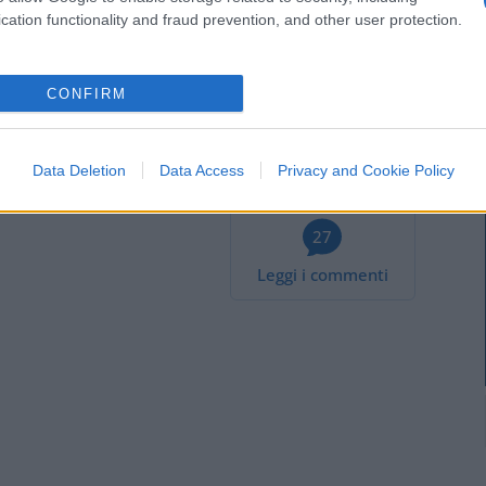
lia al voto
cation functionality and fraud prevention, and other user protection.
1
di
3
Avanti
CONFIRM
Data Deletion
Data Access
Privacy and Cookie Policy
27
Leggi i commenti