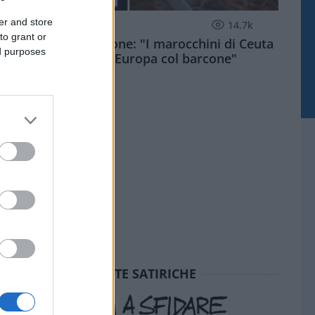
er and store
ESTERI
14.7k
to grant or
Meloni aveva ragione: "I marocchini di Ceuta
ed purposes
sbarcano in Europa col barcone"
SEDUTE SATIRICHE