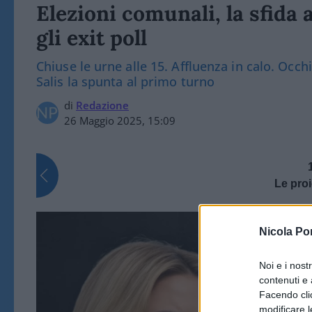
Elezioni comunali, la sfida
gli exit poll
Chiuse le urne alle 15. Affluenza in calo. Occ
Salis la spunta al primo turno
di
Redazione
26 Maggio 2025, 15:09
Le proi
Nicola Po
Noi e i nost
contenuti e 
Facendo clic
modificare l