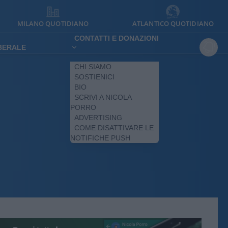
MILANO QUOTIDIANO
ATLANTICO QUOTIDIANO
CONTATTI E DONAZIONI
IBERALE
CHI SIAMO
SOSTIENICI
BIO
SCRIVI A NICOLA
PORRO
ADVERTISING
COME DISATTIVARE LE
NOTIFICHE PUSH