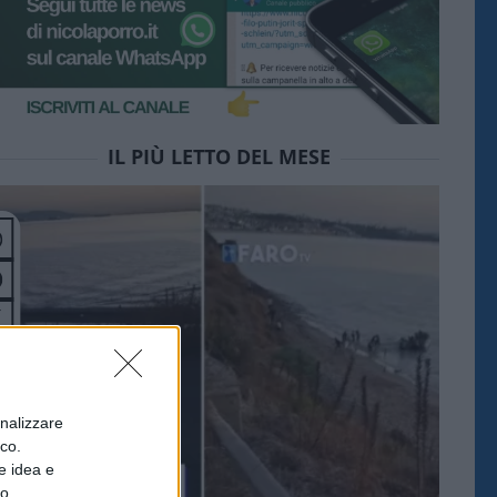
IL PIÙ LETTO DEL MESE
onalizzare
ico.
e idea e
to