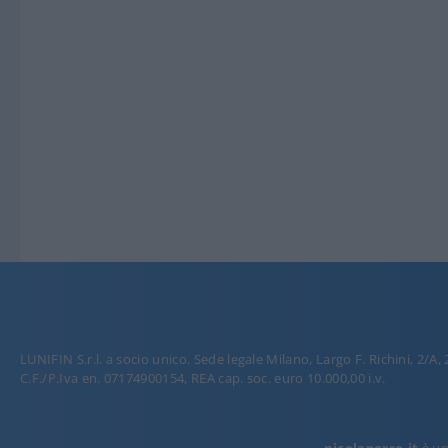
LUNIFIN S.r.l. a socio unico. Sede legale Milano, Largo F. Richini, 2/A,
C.F./P.Iva en. 07174900154, REA cap. soc. euro 10.000,00 i.v.