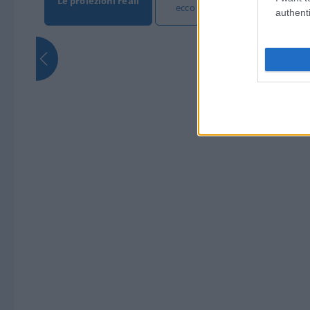
Le proiezioni reali
L'Ita
ecco gli exit poll
authenti