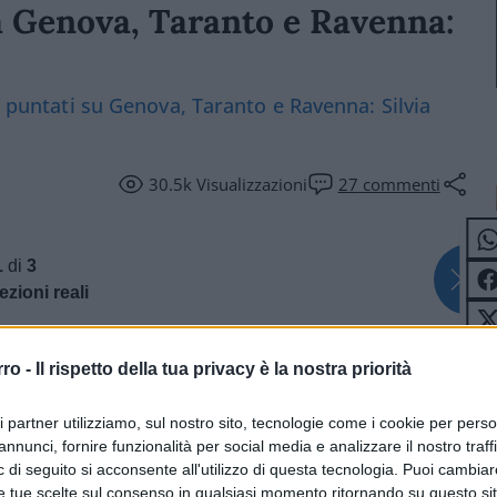
 a Genova, Taranto e Ravenna:
hi puntati su Genova, Taranto e Ravenna: Silvia
30.5k
Visualizzazioni
27
commenti
1
di
3
ezioni reali
rro -
Il rispetto della tua privacy è la nostra priorità
ri partner utilizziamo, sul nostro sito, tecnologie come i cookie per pers
annunci, fornire funzionalità per social media e analizzare il nostro traff
 di seguito si acconsente all'utilizzo di questa tecnologia. Puoi cambiar
e tue scelte sul consenso in qualsiasi momento ritornando su questo si