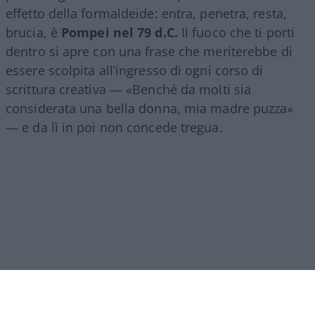
effetto della formaldeide: entra, penetra, resta,
brucia, è
Pompei nel 79 d.C.
Il fuoco che ti porti
dentro si apre con una frase che meriterebbe di
essere scolpita all’ingresso di ogni corso di
scrittura creativa — «Benché da molti sia
considerata una bella donna, mia madre puzza»
— e da lì in poi non concede tregua.