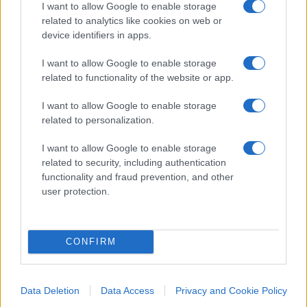
I want to allow Google to enable storage
related to analytics like cookies on web or
Pagina
PAGINA
Precedente
device identifiers in apps.
SUCCESSIVA
I want to allow Google to enable storage
related to functionality of the website or app.
45
I want to allow Google to enable storage
Leggi i commenti
related to personalization.
I want to allow Google to enable storage
SEDUTE SATIRICHE
related to security, including authentication
Vignetta del 07/08/2026
functionality and fraud prevention, and other
user protection.
Vai all'archivio delle vignette
CONFIRM
Data Deletion
Data Access
Privacy and Cookie Policy