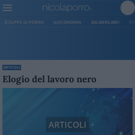
ECONOMIA
LIBERILIBRI
SHOP
SOSTIENICI
ARTICOLI
Elogio del lavoro nero
ARTICOLI