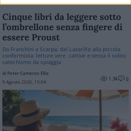
Cinque libri da leggere sotto
l’ombrellone senza fingere di
essere Proust
Da Franchini a Scarpa, dal Lazarillo alla piccola
conformista: letture vere, cattive e senza il solito
catechismo da spiaggia
di Peter Cameron Ellis
1.3k
0
9 Agosto 2026, 15:04