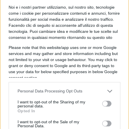
morirebbe la creatura (l’Italia e gli italiani).
Noi e i nostri partner utilizziamo, sul nostro sito, tecnologie
Insomma, la via statalista e giustizialista del
come i cookie per personalizzare contenuti e annunci, fornire
governo giallo-rosso non è la soluzione ma il
funzionalità per social media e analizzare il nostro traffico.
problema. Per superarlo bisogna cambiare
Facendo clic di seguito si acconsente all'utilizzo di questa
tecnologia. Puoi cambiare idea e modificare le tue scelte sul
paradigma o, per parlare come si mangia, bisogna
consenso in qualsiasi momento ritornando su questo sito
evitare di fare la fine del rospo che per invidia
verso la mucca si gonfia fino a esplodere.
Please note that this website/app uses one or more Google
services and may gather and store information including but
not limited to your visit or usage behaviour. You may click to
L’
evasione fiscale
non equivale in toto al lavoro
grant or deny consent to Google and its third-party tags to
use your data for below specified purposes in below Google
nero ma ne è parte. Senza il lavoro nero, che è
consent section.
fatto per non chiudere bottega, lo stesso Stato
chiuderebbe la sua bottega. Allora, arrestare,
Personal Data Processing Opt Outs
perseguire, vessare, cancellare il contante non ha
I want to opt-out of the Sharing of my
senso perché significa voler mettere le manette al
personal data.
mondo – arrestarlo cioè fermarlo – e nel mondo ci
Opted In
sono sicuramente i furbi e i ladri ma ancor più gli
I want to opt-out of the Sale of my
Personal Data.
uomini e le donne e quant’altro che altro non