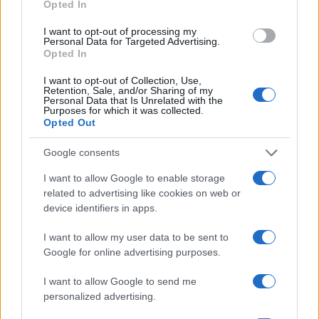
Opted In
fanno che lavorare per campare.
I want to opt-out of processing my
Personal Data for Targeted Advertising.
Opted In
Allora?
Si tratta di cambiare strada e passare
I want to opt-out of Collection, Use,
Retention, Sale, and/or Sharing of my
dalla via statalista che conduce alla schiavitù alla
Personal Data that Is Unrelated with the
Purposes for which it was collected.
via liberale che riconosce autonomia. Proprio
Opted Out
l’esistenza del lavoro nero permette di tagliare
insieme sia la spesa sia le tasse. In questo modo
Google consents
il lavoro nero diventerebbe lavoro bianco: ossia il
I want to allow Google to enable storage
lavoro resterebbe mentre il nero cadrebbe e ciò
related to advertising like cookies on web or
device identifiers in apps.
che non emergerebbe potrebbe essere meglio
perseguito in termini di legge avvertiti, per una
I want to allow my user data to be sent to
volta, più equi e più giusti.
Google for online advertising purposes.
I want to allow Google to send me
#EVASIONE
#LAVORO NERO
personalized advertising.
#MANOVRA GOVERNO
#ROBERTO FICO