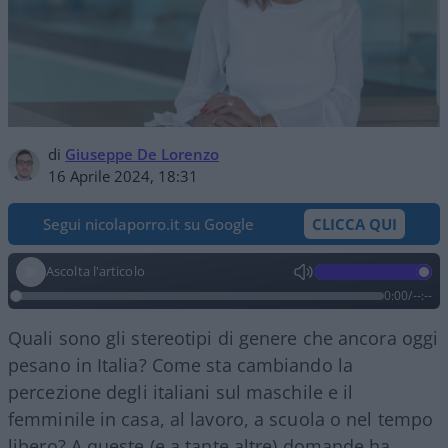
di
Giuseppe De Lorenzo
16 Aprile 2024, 18:31
Segui nicolaporro.it su Google
CLICCA QUI
Ascolta l'articolo
0:00
/
--:--
Quali sono gli stereotipi di genere che ancora oggi
pesano in Italia? Come sta cambiando la
percezione degli italiani sul maschile e il
femminile in casa, al lavoro, a scuola o nel tempo
libero? A queste (e a tante altre) domande ha