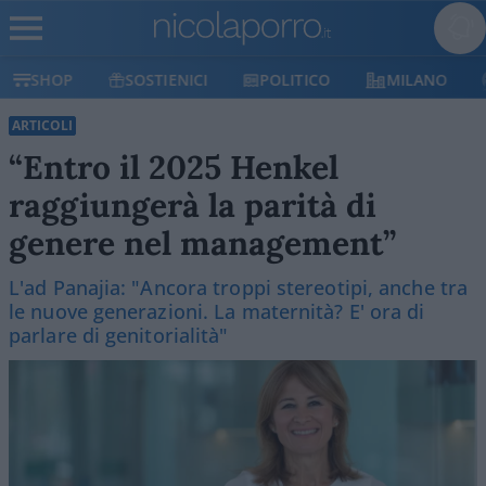
SHOP
SOSTIENICI
POLITICO
MILANO
ARTICOLI
“Entro il 2025 Henkel
raggiungerà la parità di
genere nel management”
L'ad Panajia: "Ancora troppi stereotipi, anche tra
le nuove generazioni. La maternità? E' ora di
parlare di genitorialità"