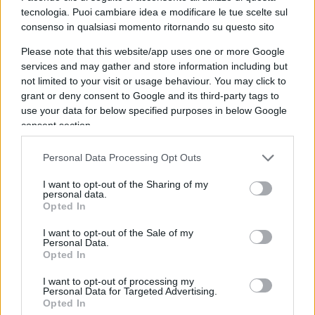
tecnologia. Puoi cambiare idea e modificare le tue scelte sul
si viene promosse per il solo fatto di essere
consenso in qualsiasi momento ritornando su questo sito
donne, il che sarebbe umiliante, quindi bisogna
Please note that this website/app uses one or more Google
uscire dalla propria comfort zone, essere pronte a
services and may gather and store information including but
trasferirsi e magari a cambiare funzione.
not limited to your visit or usage behaviour. You may click to
Insomma: occorre mettersi in discussione e non
grant or deny consent to Google and its third-party tags to
sempre le donne sono pronte a farlo”.
use your data for below specified purposes in below Google
consent section.
Forse perché spesso trasferirsi significa
Personal Data Processing Opt Outs
muovere anche la famiglia.
I want to opt-out of the Sharing of my
“Esatto. E non sempre è tecnicamente possibile
personal data.
Opted In
per l’uomo seguire la moglie in carriera”.
I want to opt-out of the Sale of my
Personal Data.
Eppure sono moltissime le mogli che seguono
Opted In
il marito per lo stesso motivo.
I want to opt-out of processing my
“Infatti occorre che gli uomini entrino quest’ottica.
Personal Data for Targeted Advertising.
Opted In
Spesso, invece, sono in difficoltà nel convivere