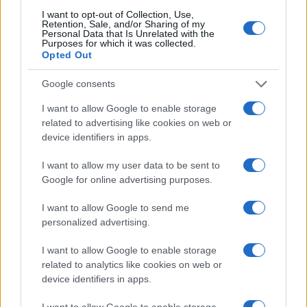
con una compagna che fa più carriera di loro. Mio
I want to opt-out of Collection, Use,
Retention, Sale, and/or Sharing of my
marito, devo dire, non si è mai vergognato di
Personal Data that Is Unrelated with the
Purposes for which it was collected.
questo. Anzi: quando ricevevo una promozione mi
Opted Out
diceva sempre ‘Ok, prepariamoci alla prossima’.
Però non sono tutti così”.
Google consents
I want to allow Google to enable storage
related to advertising like cookies on web or
Ha avuto difficoltà a lasciare i figli?
device identifiers in apps.
“Molte volte mi sono chiesta se stavo facendo la
scelta giusta. Un altro enorme tema infatti è
I want to allow my user data to be sent to
Google for online advertising purposes.
quello dei ‘sensi di colpa’, che nelle donne sono
fortissimi, soprattutto nella gestione dei figli”.
I want to allow Google to send me
personalized advertising.
Parliamo di maternità. È forse uno dei
I want to allow Google to enable storage
momenti più complicati per una donna in
related to analytics like cookies on web or
carriera, che teme di interrompere per alcuni
device identifiers in apps.
mesi un percorso di crescita professionale e di
I want to allow Google to enable storage