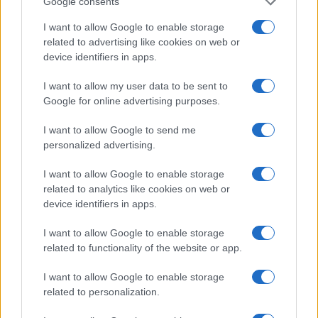
Google consents
ritorno del fascismo?
I want to allow Google to enable storage
related to advertising like cookies on web or
In queste ore abbiamo assistito a titoli abbastanza
device identifiers in apps.
patetici. Fin da subito Fico è stato bollato come
l’Orban slovacco e citato più che altro per le sue
I want to allow my user data to be sent to
Google for online advertising purposes.
posizioni contrarie ai compagnucci di sinistra, o
meglio di quella sinistra che piace a tutti i
I want to allow Google to send me
giornalisti. Mentre per l’aggressore sarebbe
personalized advertising.
impossibile immaginare un trattamento più
I want to allow Google to enable storage
clemente. Ci mancherebbe, la gogna è esclusiva di
related to analytics like cookies on web or
certa stampa. Ma il giochino di cambiare gli
device identifiers in apps.
schieramenti di aggressore e aggredito lascia
I want to allow Google to enable storage
pensare. Immaginiamo gli appelli per la piazza, il
related to functionality of the website or app.
ritornello di “Bella ciao”, la resistenza. Il pressing
sul governo per prendere le distanze
I want to allow Google to enable storage
related to personalization.
dall’estremismo, il patentino di antifascismo, le
baggianate strumentali per provare a gettare