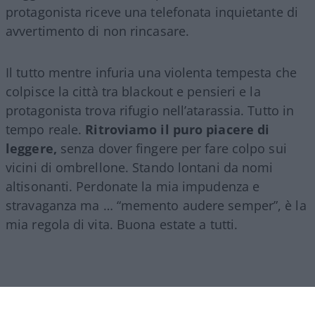
protagonista riceve una telefonata inquietante di
avvertimento di non rincasare.
Il tutto mentre infuria una violenta tempesta che
colpisce la città tra blackout e pensieri e la
protagonista trova rifugio nell’atarassia. Tutto in
tempo reale.
Ritroviamo il puro piacere di
leggere,
senza dover fingere per fare colpo sui
vicini di ombrellone. Stando lontani da nomi
altisonanti. Perdonate la mia impudenza e
stravaganza ma … “memento audere semper”, è la
mia regola di vita. Buona estate a tutti.