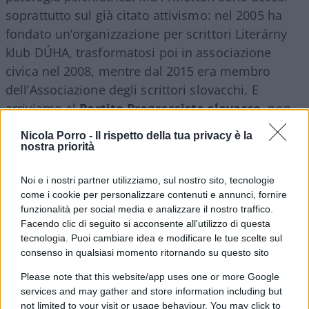
soprattutto sul già citato attivismo: nel 2005 ha
fondato un’organizzazione per scrittori Literárny
klub DÚHA, trasformatosi poi in associazione
civica nel 2008, mentre dal 2015 era membro
dell’Associazione degli scrittori slovacchi. E
arriviamo al
Partito Progressista slovacco
, non
certo un movimento terroristico o rivoluzionario.
Nicola Porro -
Il rispetto della tua privacy è la
nostra priorità
Noi e i nostri partner utilizziamo, sul nostro sito, tecnologie
come i cookie per personalizzare contenuti e annunci, fornire
funzionalità per social media e analizzare il nostro traffico.
Facendo clic di seguito si acconsente all'utilizzo di questa
tecnologia. Puoi cambiare idea e modificare le tue scelte sul
consenso in qualsiasi momento ritornando su questo sito
Please note that this website/app uses one or more Google
services and may gather and store information including but
not limited to your visit or usage behaviour. You may click to