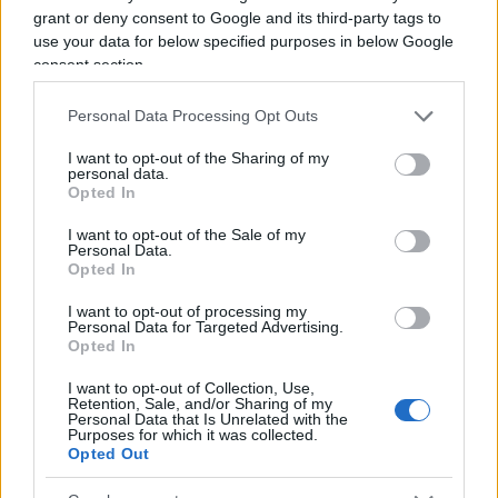
grant or deny consent to Google and its third-party tags to
use your data for below specified purposes in below Google
consent section.
Pur non essendo membro attivo di Progresívne
Slovensko – il leader Michal Simecka ha smentito
Personal Data Processing Opt Outs
categoricamente ogni legame col partito –
I want to opt-out of the Sharing of my
l’aggressore di Fico non avrebbe mai fatto mistero
personal data.
Opted In
delle sue posizioni pro-Ue e pro-Nato. Come
anticipato, Progresívne Slovensko non può essere
I want to opt-out of the Sale of my
Personal Data.
tacciato di estremismo: in Ue fa parte
Opted In
dell’
alleanza liberale macroniana Renew
, che
I want to opt-out of processing my
per l’Italia vede protagonista Italia Viva di Matteo
Personal Data for Targeted Advertising.
Opted In
Renzi. E il quesito che ci poniamo è un altro: cosa
sarebbe accaduto se un militante di destra avesse
I want to opt-out of Collection, Use,
Retention, Sale, and/or Sharing of my
attaccato un leader europeista? I quotidiani
Personal Data that Is Unrelated with the
Purposes for which it was collected.
avrebbero parlato della sua passione per le poesie
Opted Out
o avrebbero sfornato decine di filippiche sul