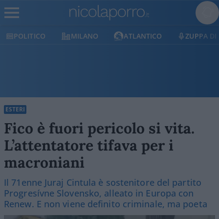
MILANO
ATLANTICO
ZUPPA DI PORRO
ESTERI
Fico è fuori pericolo si vita.
L’attentatore tifava per i
macroniani
Il 71enne Juraj Cintula è sostenitore del partito
Progresívne Slovensko, alleato in Europa con
Renew. E non viene definito criminale, ma poeta