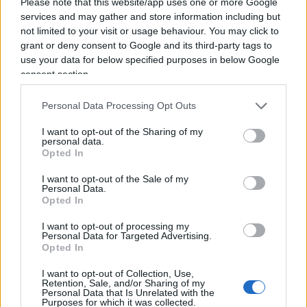
povertà, la riduzione del benessere. Norberg,
Please note that this website/app uses one or more Google
services and may gather and store information including but
giustamente, ha avvertito il bisogno di tirare le fila
not limited to your visit or usage behaviour. You may click to
della storia del capitalismo in questo periodo
grant or deny consent to Google and its third-party tags to
storico che, tra pandemia prima e guerre poi, ha
use your data for below specified purposes in below Google
visto stravolto l’ordine mondiale. Tuttavia, dati alla
consent section.
mano, una cosa resta certa:
nessuna epoca
Personal Data Processing Opt Outs
storica ha raggiunto un benessere superiore
.
«Negli ultimi due secoli la proporzione di chi
I want to opt-out of the Sharing of my
personal data.
versa in condizioni di povertà estrema si è
Opted In
incredibilmente ridotta: da quasi 9 persone su 10
I want to opt-out of the Sale of my
a meno di 1 su 10. Nel 1800 appena il 12% degli
Personal Data.
Opted In
abitanti della Terra sapeva leggere e scrivere;
oggi, più o meno, quella è la quota di chi non sa
I want to opt-out of processing my
Personal Data for Targeted Advertising.
farlo. L’aspettativa di vita globale è aumentata da
Opted In
circa trenta a più di settant’anni; la mortalità
I want to opt-out of Collection, Use,
infantile è diminuita grossomodo del 90%».
Retention, Sale, and/or Sharing of my
Personal Data that Is Unrelated with the
Purposes for which it was collected.