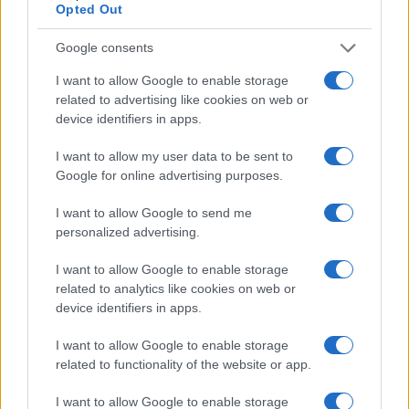
Opted Out
Per acquistare il libro clicca qui
Google consents
I want to allow Google to enable storage
E proprio per questo un tale sistema è il più
related to advertising like cookies on web or
device identifiers in apps.
morale:
solleva tutti verso l’alto, così come il
comunismo tendeva a spingere tutti verso il
I want to allow my user data to be sent to
basso. E anche per i fanatici
Google for online advertising purposes.
del green, che tanto odiano il capitalismo,
I want to allow Google to send me
Norberg mostra con chiarezza come più un Paese
personalized advertising.
è sviluppato maggiore è la sua capacità di ridurre
il proprio impatto ambientale. Tra i moltissimi
I want to allow Google to enable storage
related to analytics like cookies on web or
dati e storie che troverete nel libro, davvero
device identifiers in apps.
esaustivo, c’è però un particolare punto teorico
che Norberg sottolinea.
Il capitalismo liberale è
I want to allow Google to enable storage
related to functionality of the website or app.
morale perché permette di arricchirsi
creando
valore per tutti gli altri. «A mio avviso, e proprio
I want to allow Google to enable storage