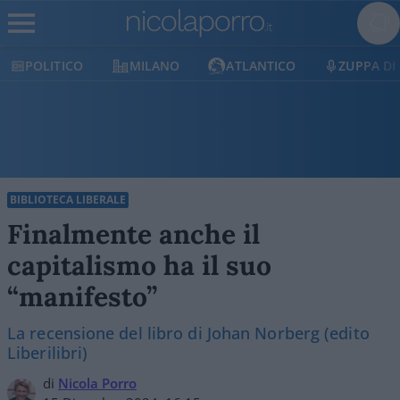
MILANO
ATLANTICO
ZUPPA DI PORRO
E
BIBLIOTECA LIBERALE
Finalmente anche il
capitalismo ha il suo
“manifesto”
La recensione del libro di Johan Norberg (edito
Liberilibri)
di
Nicola Porro