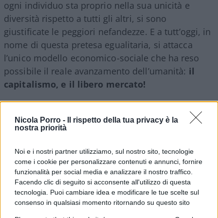
ogni individuo sta proprio nella sua unicità e
diversità rispetto a tutti gli altri, si sono
giustificate le peggiori nefandezze. E a tutt’oggi, in
nome di questa pretesa egualitaria, si attacca
l’unico modello economico-sociale che ha reso
possibile il reale avanzamento dell’umanità:
il
capitalismo, e il libero mercato!
Nicola Porro -
Il rispetto della tua privacy è la
È quindi quanto mai necessario e tempestivo il
nostra priorità
libro di
Johan Norberg
Il manifesto capitalista
Noi e i nostri partner utilizziamo, sul nostro sito, tecnologie
(Liberilibri) perché l’autore spiega, in modo
come i cookie per personalizzare contenuti e annunci, fornire
definitivo,
il successo senza precedenti del
funzionalità per social media e analizzare il nostro traffico.
capitalismo
e come, di fatto, non ci siano
Facendo clic di seguito si acconsente all'utilizzo di questa
alternative ad esso. O, meglio, l’alternativa c’è,
tecnologia. Puoi cambiare idea e modificare le tue scelte sul
consenso in qualsiasi momento ritornando su questo sito
come sempre, ed è la decrescita, l’aumento della