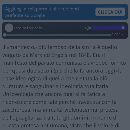
Aggiungi nicolaporro.it alle tue fonti
CLICCA QUI
preferite su Google
Ascolta l'articolo
0:00
/
--:--
Il «manifesto» più famoso della storia è quello
vergato da Marx ed Engels nel 1848. Era il
manifesto del partito comunista e avrebbe fornito
per quasi due secoli (perché lo fa ancora oggi) la
base ideologica di quella che è stata la più
duratura e sanguinaria ideologia totalitaria.
Un’ideologia che ancora oggi si fa fatica a
riconoscere come tale perché travestita con la
zuccherosa, ma in realtà violentissima, pretesa
dell’uguaglianza tra tutti gli uomini. In nome di
questa pretesa antiumana, visto che il valore di