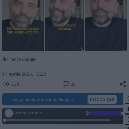
di Franco Lodige
11 Aprile 2025, 15:23
7.3k
28
Segui nicolaporro.it su Google
CLICCA QUI
Ascolta l'articolo
0:00
/
--:--