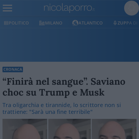
CO
MILANO
ATLANTICO
ZUPPA DI PORRO
CRONACA
“Finirà nel sangue”. Saviano
choc su Trump e Musk
Tra oligarchia e tirannide, lo scrittore non si
trattiene: "Sarà una fine terribile"