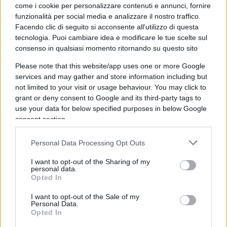
come i cookie per personalizzare contenuti e annunci, fornire
poi Trump – viene demonizzato senza appello,
funzionalità per social media e analizzare il nostro traffico.
senza contraddittorio e, soprattutto, senza
Facendo clic di seguito si acconsente all'utilizzo di questa
argomenti solidi.
tecnologia. Puoi cambiare idea e modificare le tue scelte sul
consenso in qualsiasi momento ritornando su questo sito
Please note that this website/app uses one or more Google
services and may gather and store information including but
Leggi anche:
not limited to your visit or usage behaviour. You may click to
grant or deny consent to Google and its third-party tags to
La furia di Cruciani su Saviano: “Siete i primi
use your data for below specified purposes in below Google
consent section.
della lista”
Personal Data Processing Opt Outs
Ovviamente non è la prima volta che Saviano si
I want to opt-out of the Sharing of my
rende protagonista di uscite simili. Lo scorso 21
personal data.
Opted In
gennaio, sulla scia del caso del presunto saluto
romano di Mister Tesla, attaccò frontalmente: “La
I want to opt-out of the Sale of my
Personal Data.
fine di tutto questo sarà violenta, la sua caduta
Opted In
sarà pari a quella di coloro a cui storicamente si