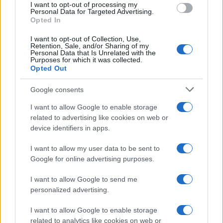
I want to opt-out of processing my
richiama con questo gesto. Cadrà Musk per mano
Personal Data for Targeted Advertising.
Opted In
di coloro che ora aizza alimentati dalla stessa
violenza che pratica. Prima di cadere però quanto
I want to opt-out of Collection, Use,
Retention, Sale, and/or Sharing of my
orrore ancora? Quanto durerà l’agonia della
Personal Data that Is Unrelated with the
Purposes for which it was collected.
democrazia?”. E ancora, in una furia sempre
Opted Out
crescente: “La fine sua e dei suoi scherani italiani
è prevedibile, mentre il percorso dei prossimi
Google consents
anni quello invece è in larga parte imprevedibile:
I want to allow Google to enable storage
lascia intravedere mostruosità politiche che
related to advertising like cookies on web or
credevamo di aver sepolto per sempre.
Che tu sia
device identifiers in apps.
maledetto Musk
”. Insomma, Saviano non si
I want to allow my user data to be sent to
smentisce mai.
Google for online advertising purposes.
I want to allow Google to send me
personalized advertising.
I want to allow Google to enable storage
related to analytics like cookies on web or