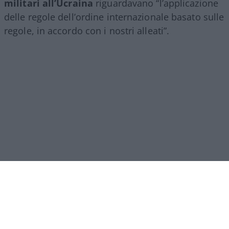
militari all’Ucraina
riguardavano “l’applicazione
delle regole dell’ordine internazionale basato sulle
regole, in accordo con i nostri alleati”.
Leggi anche: