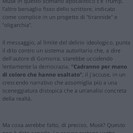
Musk in questo scenario apocalittico c’è Trump,
l’altro bersaglio fisso dello scrittore, indicato
come complice in un progetto di “tirannide” e
“oligarchia”.
Il messaggio, al limite del delirio ideologico, punta
il dito contro un sistema autoritario che, a dire
dell’autore di Gomorra, starebbe uccidendo
lentamente la democrazia.
“Cadranno per mano
di coloro che hanno esaltato”
, il j’accuse, in un
crescendo narrativo che assomiglia più a una
sceneggiatura distopica che a un’analisi concreta
della realtà.
Ma cosa avrebbe fatto, di preciso, Musk? Questo
non è dato saperlo. Le accuse restano vaghe,