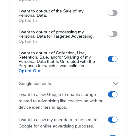
Disastro auto elettriche: le stime che
certificano il fallimento
I want to opt-out of the Sale of my
Personal Data.
Opted In
Non parliamo di una realtà ostile alla religione
I want to opt-out of processing my
green, anzi. Hertz aveva annunciato piani
Personal Data for Targeted Advertising.
Opted In
ambiziosi per l’espansione della flotta elettrica,
compreso un ordine di 100 mila veicoli Tesla. E
I want to opt-out of Collection, Use,
Retention, Sale, and/or Sharing of my
attenzione, il suo esempio potrebbe essere
Personal Data that Is Unrelated with the
Purposes for which it was collected.
seguito da altre società del settore: parliamo di
Opted Out
Sixt
e della sua decisione di eliminare
Google consents
gradualmente i veicoli green. Una maggiore
attenzione al settore, una valutazione più curata e
I want to allow Google to enable storage
related to advertising like cookies on web or
meno ideologica. Tutto prima che sia troppo tardi,
device identifiers in apps.
prima di arrivare ai tagli più dolorosi, ossia quelli
al personale.
I want to allow my user data to be sent to
Google for online advertising purposes.