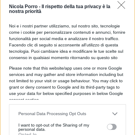
All’ampliarsi delle auto elettriche, la società ha
Nicola Porro -
Il rispetto della tua privacy è la
annotato un impatto negativo nel primo trimester
nostra priorità
del 2023, con oneri di ammortamento che sono
Noi e i nostri partner utilizziamo, sul nostro sito, tecnologie
aumentati vertiginosamente. E le ripercussioni
come i cookie per personalizzare contenuti e annunci, fornire
sono note:
il prezzo delle azioni della società è
funzionalità per social media e analizzare il nostro traffico.
crollato del 24 per cento
. Ma non è tutto. La
Facendo clic di seguito si acconsente all'utilizzo di questa
società di noleggio ha dovuto fare i conti con i
tecnologia. Puoi cambiare idea e modificare le tue scelte sul
consenso in qualsiasi momento ritornando su questo sito
costi elevati della manutenzione e della gestione
delle vetture, molto più salati dei veicoli “classici”.
Please note that this website/app uses one or more Google
services and may gather and store information including but
not limited to your visit or usage behaviour. You may click to
grant or deny consent to Google and its third-party tags to
use your data for below specified purposes in below Google
Leggi anche:
consent section.
Auto elettrica? È il comunismo vestito di verde
Personal Data Processing Opt Outs
Auto elettriche, crisi senza fine. Mr Toyota:
I want to opt-out of the Sharing of my
“Ecco perchè non ci crediamo”
personal data.
Opted In