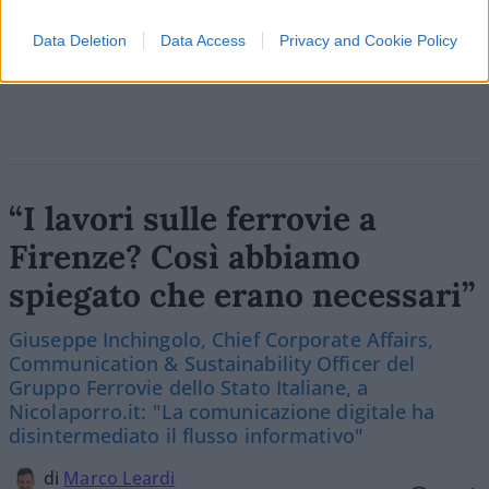
Data Deletion
Data Access
Privacy and Cookie Policy
Vai all'archivio delle vignette
“I lavori sulle ferrovie a
Firenze? Così abbiamo
spiegato che erano necessari”
Giuseppe Inchingolo, Chief Corporate Affairs,
Communication & Sustainability Officer del
Gruppo Ferrovie dello Stato Italiane, a
Nicolaporro.it: "La comunicazione digitale ha
disintermediato il flusso informativo"
di
Marco Leardi