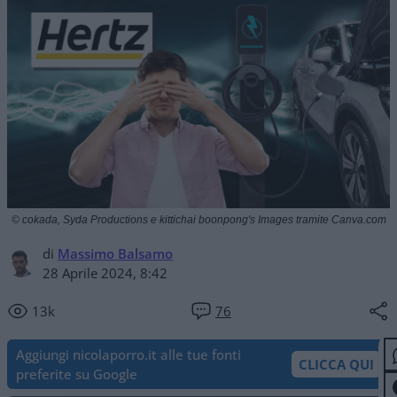
© cokada, Syda Productions e kittichai boonpong's Images tramite Canva.com
di
Massimo Balsamo
28 Aprile 2024, 8:42
13k
76
Aggiungi nicolaporro.it alle tue fonti
CLICCA QUI
preferite su Google