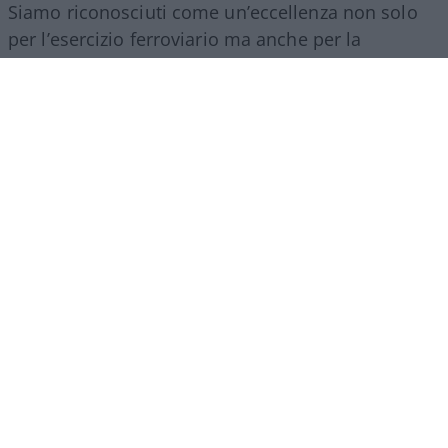
Siamo riconosciuti come un’eccellenza non solo
per l’esercizio ferroviario ma anche per la
realizzazione e progettazione dei lavori in questo
ambito”.
Marco Leardi, 7 agosto 2026
Più lodi al Sud che al Nord (e
relativi bonus). La maturità
ormai è una barzelletta
Il sistema non premia il merito ma la latitudine in
cui ci si diploma. Troppi prof interni: di fatto
auto-valutano il loro insegnamento
di
Giulio Alfredo Galetti