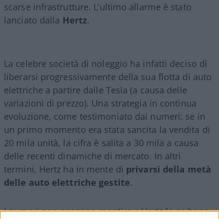
scarse infrastrutture. L’ultimo allarme è stato
lanciato dalla
Hertz
.
La celebre società di noleggio ha infatti deciso di
liberarsi progressivamente della sua flotta di auto
elettriche a partire dalle Tesla (a causa delle
variazioni di prezzo). Una strategia in continua
evoluzione, come testimoniato dai numeri: se in
un primo momento era stata sancita la vendita di
20 mila unità, la cifra è salita a 30 mila a causa
delle recenti dinamiche di mercato. In altri
termini, Hertz ha in mente di
privarsi della metà
delle auto elettriche gestite
.
I numeri non possono mentire e Hertz lo sa bene.