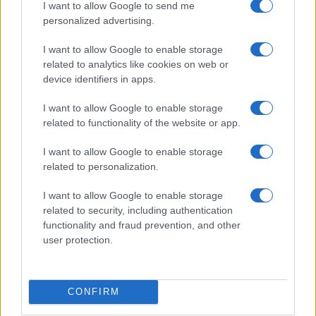
I want to allow Google to send me
Massimo Balsamo, 28 aprile 2024
personalized advertising.
I want to allow Google to enable storage
Nicolaporro.it è anche su Whatsapp. È sufficiente
related to analytics like cookies on web or
device identifiers in apps.
cliccare qui
per iscriversi al canale ed essere sempre
aggiornati (gratis).
I want to allow Google to enable storage
related to functionality of the website or app.
#AUTO ELETTRICHE
#GREEN
#HERTZ
I want to allow Google to enable storage
related to personalization.
76
I want to allow Google to enable storage
Leggi i commenti
related to security, including authentication
functionality and fraud prevention, and other
user protection.
SEDUTE SATIRICHE
Vignetta del 07/08/2026
CONFIRM