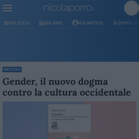
ICO
MILANO
ATLANTICO
ZUPPA DI PORRO
ARTICOLI
Gender, il nuovo dogma
contro la cultura occidentale