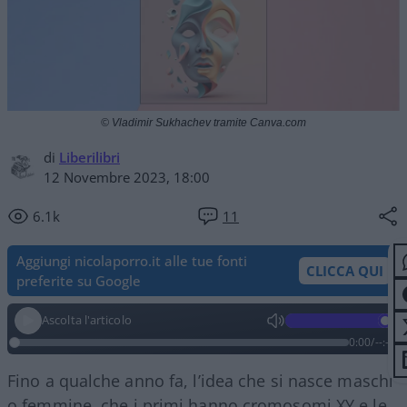
© Vladimir Sukhachev tramite Canva.com
di
Liberilibri
12 Novembre 2023, 18:00
6.1k
11
Aggiungi nicolaporro.it alle tue fonti
CLICCA QUI
preferite su Google
Ascolta l'articolo
0:00
/
--:--
Fino a qualche anno fa, l’idea che si nasce maschi
o femmine, che i primi hanno cromosomi XY e le