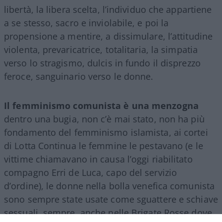
libertà, la libera scelta, l’individuo che appartiene
a se stesso, sacro e inviolabile, e poi la
propensione a mentire, a dissimulare, l’attitudine
violenta, prevaricatrice, totalitaria, la simpatia
verso lo stragismo, dulcis in fundo il disprezzo
feroce, sanguinario verso le donne.
Il femminismo comunista è una menzogna
dentro una bugia, non c’è mai stato, non ha più
fondamento del femminismo islamista, ai cortei
di Lotta Continua le femmine le pestavano (e le
vittime chiamavano in causa l’oggi riabilitato
compagno Erri de Luca, capo del servizio
d’ordine), le donne nella bolla venefica comunista
sono sempre state usate come sguattere e schiave
sessuali, sempre, anche nelle Brigate Rosse dove