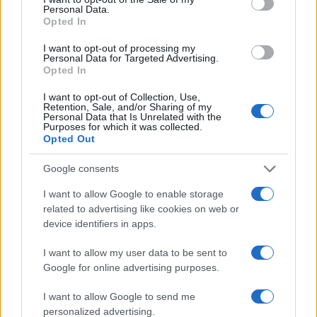
Personal Data.
‘uno dei genitori’. La Cardiff Metropolitan
Opted In
University, una delle maggiori del Regno Unito, ha
I want to opt-out of processing my
stilato
una lista di trentaquattro parole che
Personal Data for Targeted Advertising.
Opted In
docenti e studenti sono invitati a non usare
più
, sostituendole con altre non ‘sessiste’ […] Chi
I want to opt-out of Collection, Use,
Retention, Sale, and/or Sharing of my
in Inghilterra non ha sentito l’espressione ladies
Personal Data that Is Unrelated with the
Purposes for which it was collected.
and gentlemen? Sui treni inglesi non sarà più
Opted Out
possibile. Per essere più inclusivi hanno detto
addio alla celebre formula […] Il Brighton and
Google consents
Sussex University Hospitals Nhs Trust è stato il
I want to allow Google to enable storage
primo in Inghilterra a usare ‘allattamento al
related to advertising like cookies on web or
torace’ anziché ‘allattamento al seno’ e ‘genitore
device identifiers in apps.
che partorisce’ al posto di ‘madre’».
I want to allow my user data to be sent to
Google for online advertising purposes.
Le implicazioni di questo mutamento culturale
I want to allow Google to send me
non sono però solamente “linguistiche” perché
personalized advertising.