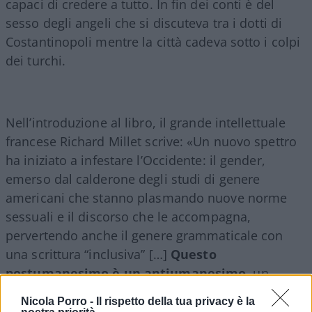
capaci di credere a tutto. In fin dei conti è del
sesso degli angeli che si discuteva tra i dotti di
Costantinopoli mentre la città cadeva sotto i colpi
dei turchi.
Nell’introduzione al libro, il grande intellettuale
francese Richard Millet scrive: «Un nuovo spettro
ha iniziato a infestare l’Occidente: il gender,
emerso dal calderone degli studi di genere
americani che stanno plasmando nuove norme
sessuali e il discorso che le accompagna,
pervertendo anche il genere grammaticale con
una scrittura “inclusiva” […]
Questo
postumanesimo è un antiumanesimo
, un
allontanamento dall’umano, un divenire ibrido».
Nicola Porro -
Il rispetto della tua privacy è la
La parola e quindi il pensiero sono infatti le prime