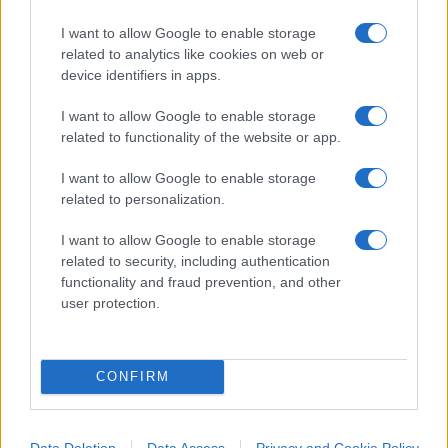
entrano nella vita di tutti i giorni, nelle
università
I want to allow Google to enable storage
che si piegano a questa logica
fino a divenire la
related to analytics like cookies on web or
culla stessa di questa nuova ideologia che da lì si
device identifiers in apps.
irraggia poi attraverso i suoi alunni (che diventano
giornalisti, opinionisti, scrittori, filosofi,
I want to allow Google to enable storage
related to functionality of the website or app.
insegnanti, ecc.) a tutta la società. Scrive Meotti:
«Guardando indietro di qualche decennio, si può
I want to allow Google to enable storage
dire che il dibattito sulla teoria del gender non era
related to personalization.
stato preso davvero sul serio. È stato spesso
I want to allow Google to enable storage
liquidato come una moda passeggera, una
related to security, including authentication
stravaganza, un sussurro culturale.
Ora è
functionality and fraud prevention, and other
user protection.
diventato dogma
e la libertà di pensiero e di
espressione diminuisce man mano che si
espande questo regno dell’irragionevolezza e
CONFIRM
dell’indottrinamento. È partito dalle accademie
per arrivare al cuore pulsante della nostra società,
con i suoi simboli, le sue aziende, le sue
Data Deletion
Data Access
Privacy and Cookie Policy