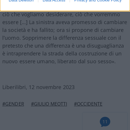
pubblicità, ossia con le immagini che ci mostrano
ciò che vogliamo desiderare, ciò che vorremmo
essere […] La sinistra aveva promesso di cambiare
la società e ha fallito; ora si propone di cambiare
l’uomo. Sopprimere la differenza sessuale con il
pretesto che una differenza è una disuguaglianza
è intraprendere la strada della costruzione di un
nuovo essere umano, liberato dal suo sesso».
Liberilibri, 12 novembre 2023
#GENDER
#GIULIO MEOTTI
#OCCIDENTE
11