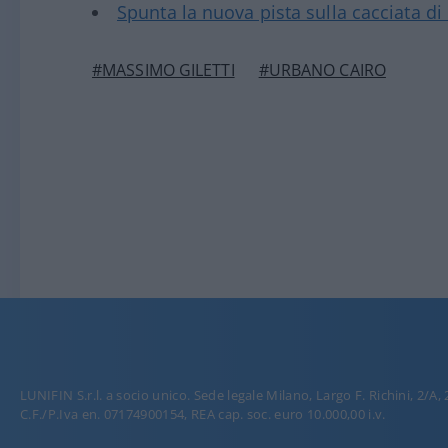
Spunta la nuova pista sulla cacciata di 
#MASSIMO GILETTI
#URBANO CAIRO
LUNIFIN S.r.l. a socio unico. Sede legale Milano, Largo F. Richini, 2/A,
C.F./P.Iva en. 07174900154, REA cap. soc. euro 10.000,00 i.v.