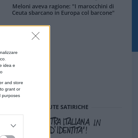
Meloni aveva ragione: "I marocchini di
Ceuta sbarcano in Europa col barcone"
onalizzare
ico.
e idea e
to
er and store
to grant or
ed purposes
SEDUTE SATIRICHE