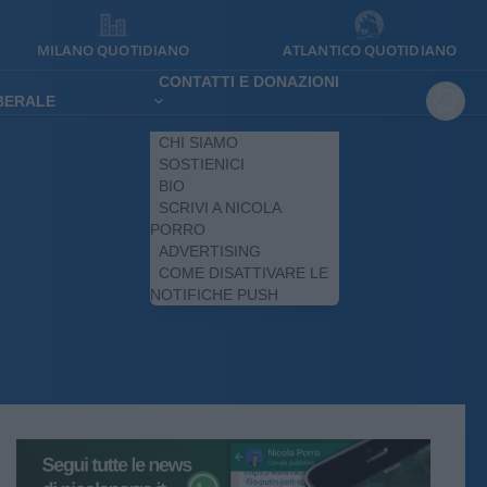
MILANO QUOTIDIANO
ATLANTICO QUOTIDIANO
CONTATTI E DONAZIONI
IBERALE
CHI SIAMO
SOSTIENICI
BIO
SCRIVI A NICOLA
PORRO
ADVERTISING
COME DISATTIVARE LE
NOTIFICHE PUSH