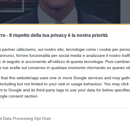
rro -
Il rispetto della tua privacy è la nostra priorità
ri partner utilizziamo, sul nostro sito, tecnologie come i cookie per pers
annunci, fornire funzionalità per social media e analizzare il nostro traff
 di seguito si acconsente all'utilizzo di questa tecnologia. Puoi cambiar
e tue scelte sul consenso in qualsiasi momento ritornando su questo si
 that this website/app uses one or more Google services and may gath
ferite su Google
CLICCA QUI
including but not limited to your visit or usage behaviour. You may click 
 to Google and its third-party tags to use your data for below specifi
ogle consent section.
0:00
/
--:--
ca
, fa una rivelazione sulla chiusura di
Non è
l Data Processing Opt Outs
i
chiuso anzitempo da
Urbano Cairo
. Molto