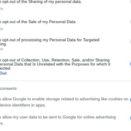
improvvisa chiusura. La domanda è una:
o opt-out of the Sharing of my personal data.
In
la mattina senza aspettare la fine della
i ascolti”, ha sussurrato qualcuno. “Ci sono
o opt-out of the Sale of my Personal Data.
atto trapelare altri che parlano di una
In
i Graviano. Al momento, tante piste e
to opt-out of processing my Personal Data for Targeted
 che nessun grande giornale si è davvero
ing.
letti, nei giorni scorsi sentito anche dai
In
o opt-out of Collection, Use, Retention, Sale, and/or Sharing
ersonal Data that Is Unrelated with the Purposes for which it
lected.
Out
consents
o allow Google to enable storage related to advertising like cookies on
evice identifiers in apps.
o allow my user data to be sent to Google for online advertising
s.