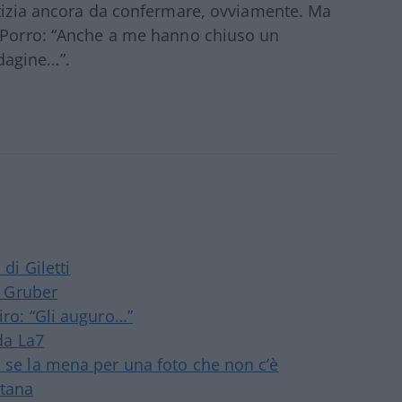
tizia ancora da confermare, ovviamente. Ma
i Porro: “Anche a me hanno chiuso un
dagine…”.
di Giletti
la Gruber
iro: “Gli auguro…”
 da La7
a se la mena per una foto che non c’è
ntana