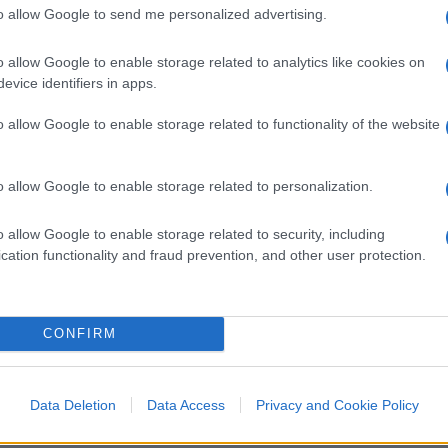
to allow Google to send me personalized advertising.
o allow Google to enable storage related to analytics like cookies on
evice identifiers in apps.
o allow Google to enable storage related to functionality of the website
o allow Google to enable storage related to personalization.
01:15
o allow Google to enable storage related to security, including
cation functionality and fraud prevention, and other user protection.
 di silenzio dopo la forte esposizione
tti che ha preferito declinare l’invito di
 Amurri però non ha certo gettato la spugna
CONFIRM
sull’argomento. “Ci hanno chiuso una
o facendo – ha detto a
Quarta Repubblica
– e
iornali, è una cosa ridicola”. Perché
Data Deletion
Data Access
Privacy and Cookie Policy
à sentito dai magistrati. C’è una inchiesta