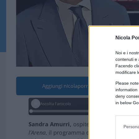
Nicola Po
Noi e i nost
contenuti e 
Facendo clic
modificare l
Please note
Aggiungi nicolaporro.it alle tue fonti pre
information 
deny consent
in below Go
Ascolta l'articolo
Sandra Amurri,
ospite a
Quarta Repubbli
Persona
l’Arena
, il programma di
Massimo Gilett