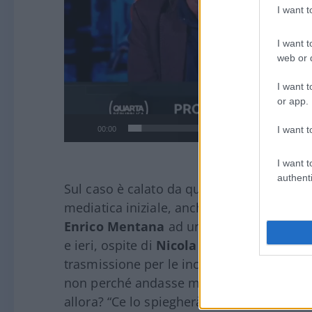
I want 
I want t
web or d
I want t
or app.
I want t
00:00
I want t
authenti
Sul caso è calato da qualche tempo un po’
mediatica iniziale, anche per volere di Gile
Enrico Mentana
ad uno speciale. Sandra
e ieri, ospite di
Nicola Porro
, è tornata 
trasmissione per le inchieste che stavam
non perché andasse male come leggo sui g
allora? “Ce lo spiegherà Cairo quando verr