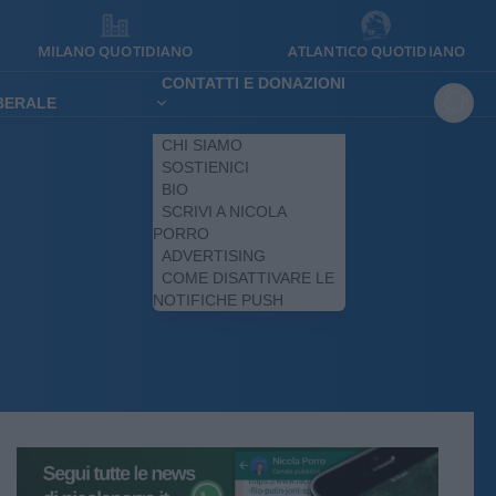
MILANO QUOTIDIANO
ATLANTICO QUOTIDIANO
CONTATTI E DONAZIONI
IBERALE
CHI SIAMO
SOSTIENICI
BIO
SCRIVI A NICOLA
PORRO
ADVERTISING
COME DISATTIVARE LE
NOTIFICHE PUSH