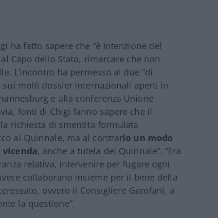
igi ha fatto sapere che “è intenzione del
a al Capo dello Stato, rimarcare che non
lle. L’incontro ha permesso ai due “di
sui molti dossier internazionali aperti in
Johannesburg e alla conferenza Unione
ia, fonti di Chigi fanno sapere che il
la richiesta di smentita formulata
co al Quirinale, ma al contrar
io un modo
a vicenda
, anche a tutela del Quirinale”. “Era
ranza relativa, intervenire per fugare ogni
 invece collaborano insieme per il bene della
nteressato, ovvero il Consigliere Garofani, a
nte la questione”.