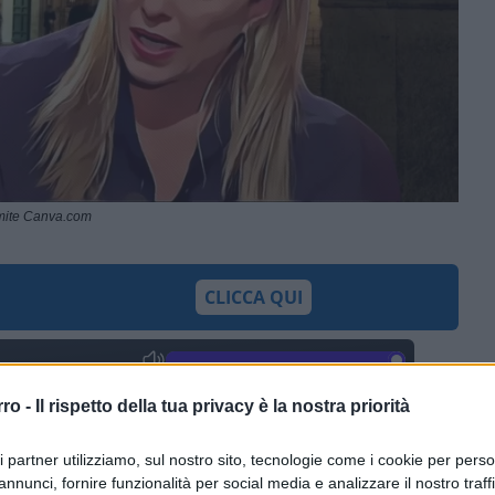
amite Canva.com
CLICCA QUI
0:00
/
--:--
rro -
Il rispetto della tua privacy è la nostra priorità
ni
si è recata al
Quirinale
per un incontro
 Mattarella.
L’incontro è stato fissato in
ri partner utilizziamo, sul nostro sito, tecnologie come i cookie per pers
annunci, fornire funzionalità per social media e analizzare il nostro traff
ta a Roma da Mestre, ha telefonato al Capo