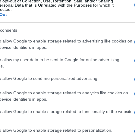
o opt-out of Collection, Use, Retention, Sale, and/or Sharing
cio stampa del Quirinale ha risposto con toni
ersonal Data that Is Unrelated with the Purposes for which it
lected.
ruito sconfinando nel ridicolo”. La
Out
Italia aveva suscitato stupore al Colle,
 di spicco della maggioranza avesse dato
consents
ile. In risposta, Bignami ha precisato di non
o allow Google to enable storage related to advertising like cookies on
ermando che la sua richiesta di smentita
evice identifiers in apps.
e Garofani.
o allow my user data to be sent to Google for online advertising
s.
to allow Google to send me personalized advertising.
o allow Google to enable storage related to analytics like cookies on
co (in ritardo): “Era una chiacchierata”
evice identifiers in apps.
o allow Google to enable storage related to functionality of the website
dall’opposizione
 ribadito che Fratelli d’Italia non ha mai
o allow Google to enable storage related to personalization.