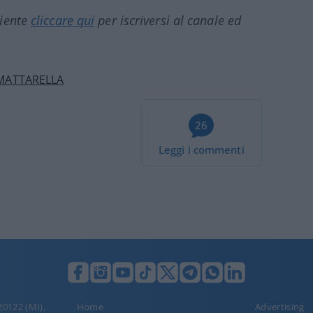
ciente
cliccare qui
per iscriversi al canale ed
MATTARELLA
26
Leggi i commenti
 20122 (MI),
Home
Advertising