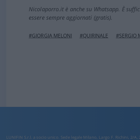
Nicolaporro.it è anche su Whatsapp. È suffi
essere sempre aggiornati (gratis).
#GIORGIA MELONI
#QUIRINALE
#SERGIO 
LUNIFIN S.r.l. a socio unico. Sede legale Milano, Largo F. Richini, 2/A,