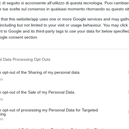
 di seguito si acconsente all'utilizzo di questa tecnologia. Puoi cambiar
 premier è arrivata al Colle alle 12:45,
e tue scelte sul consenso in qualsiasi momento ritornando su questo si
 di tornare a Palazzo Chigi.
 that this website/app uses one or more Google services and may gath
including but not limited to your visit or usage behaviour. You may click 
ia e il Quirinale
 to Google and its third-party tags to use your data for below specifi
ogle consent section.
isce in un contesto delicato, segnato dalle
l Data Processing Opt Outs
am
i, capogruppo di Fratelli d’Italia alla
 merito ad alcune affermazioni attribuite a
o opt-out of the Sharing of my personal data.
e del Quirinale ed ex deputato PD, riportate
In
i parlava di un presunto piano per ostacolare
 una “grande lista civica nazionale”.
o opt-out of the Sale of my Personal Data.
In
 una smentita senza indugio”.
to opt-out of processing my Personal Data for Targeted
ing.
 accuse
In