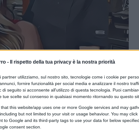
rro -
Il rispetto della tua privacy è la nostra priorità
ri partner utilizziamo, sul nostro sito, tecnologie come i cookie per pers
ferite su Google
CLICCA QUI
annunci, fornire funzionalità per social media e analizzare il nostro traff
 di seguito si acconsente all'utilizzo di questa tecnologia. Puoi cambiar
e tue scelte sul consenso in qualsiasi momento ritornando su questo si
0:00
/
--:--
 that this website/app uses one or more Google services and may gath
including but not limited to your visit or usage behaviour. You may click 
 la vicenda di
Giovanna Pedretti
,
 to Google and its third-party tags to use your data for below specifi
per quanto molto semplice, è drammatica
. È
ogle consent section.
 si tratti di un
suicidio
. La sua pizzeria