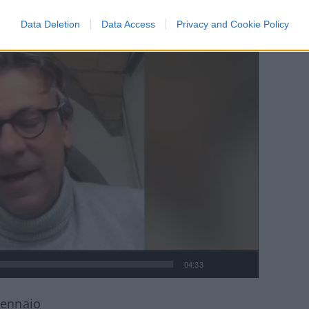
Data Deletion
Data Access
Privacy and Cookie Policy
04:33
gennaio