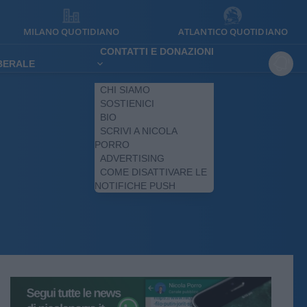
MILANO QUOTIDIANO
ATLANTICO QUOTIDIANO
CONTATTI E DONAZIONI
IBERALE
CHI SIAMO
SOSTIENICI
BIO
SCRIVI A NICOLA
PORRO
ADVERTISING
COME DISATTIVARE LE
NOTIFICHE PUSH