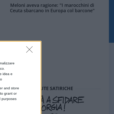
Meloni aveva ragione: "I marocchini di
Ceuta sbarcano in Europa col barcone"
onalizzare
ico.
e idea e
to
SEDUTE SATIRICHE
er and store
to grant or
ed purposes