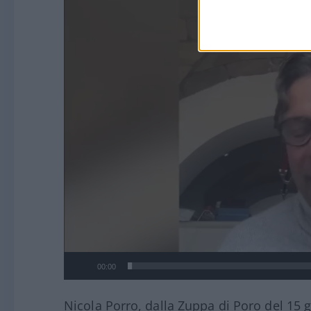
Video
Player
00:00
Nicola Porro, dalla Zuppa di Poro del 15 