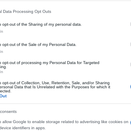
te che si lamentava del tavolo accanto a cui
etaria aveva replicato con fermezza alla
l Data Processing Opt Outs
 diventata una specie di eroina, cosa che in
o opt-out of the Sharing of my personal data.
formare in eroe chi risponde banalmente ad
In
 tuttavia, come purtroppo spesso avviene,
si
 quello che lei ha definito essere un
o opt-out of the Sale of my Personal Data.
in questione fosse solo un fotomontaggio
In
to opt-out of processing my Personal Data for Targeted
ing.
In
o opt-out of Collection, Use, Retention, Sale, and/or Sharing
e vera o meno, ma questo non lo sa
ersonal Data that Is Unrelated with the Purposes for which it
lected.
 che sull’onda della cattiveria della
Out
oratrice finisce nel mirino dei leoni da
 La cattiveria della Lucarelli è veramente una
consents
azzi per colpa di Selvaggia
, ma essere
o allow Google to enable storage related to advertising like cookies on
remendo.
evice identifiers in apps.