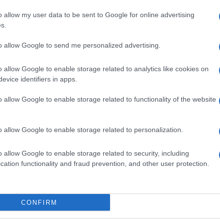
o allow my user data to be sent to Google for online advertising
successo a Chiara Ferragni
. Molti di voi per
s.
 difendere anche l’indifendibile
per poter
uencer ma, contro l’enorme invidia sociale,
to allow Google to send me personalized advertising.
 che comunque si è sempre impegnata nella
? Malissimo. Ci ha preso in giro? Forse. Ma è
o allow Google to enable storage related to analytics like cookies on
evice identifiers in apps.
o allow Google to enable storage related to functionality of the website
storatrice, tutta
questa cattiveria mi fa
o allow Google to enable storage related to personalization.
itarla nei confronti del mio peggior
lla Lucarelli, che invece fortunatamente
o allow Google to enable storage related to security, including
cation functionality and fraud prevention, and other user protection.
ra mostruoso. E se pensate che non vi
uelli che hanno un’esistenza social. Diamoci
CONFIRM