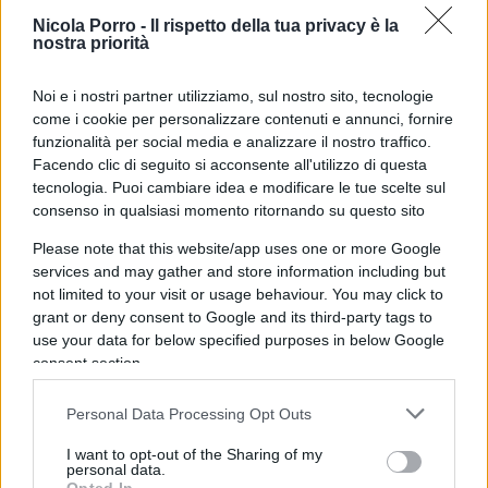
Nicola Porro -
Il rispetto della tua privacy è la
nostra priorità
La vicenda è stata segnalata sui social da alcuni
visitatori presenti a Mauthausen. Secondo quanto
Noi e i nostri partner utilizziamo, sul nostro sito, tecnologie
riportato, una donna avrebbe contestato ai ragazzi
come i cookie per personalizzare contenuti e annunci, fornire
funzionalità per social media e analizzare il nostro traffico.
la scelta di esibire quei simboli proprio all’interno
Facendo clic di seguito si acconsente all'utilizzo di questa
del memoriale, ricordando la natura del luogo.
tecnologia. Puoi cambiare idea e modificare le tue scelte sul
consenso in qualsiasi momento ritornando su questo sito
Please note that this website/app uses one or more Google
services and may gather and store information including but
not limited to your visit or usage behaviour. You may click to
grant or deny consent to Google and its third-party tags to
use your data for below specified purposes in below Google
consent section.
Personal Data Processing Opt Outs
I want to opt-out of the Sharing of my
personal data.