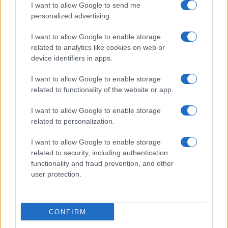
I want to allow Google to send me
analoga aveva riguardato il memoriale di
personalized advertising.
Buchenwald, in Germania, dove era stato vietato
l’utilizzo del kefiah all’interno dell’area del campo.
I want to allow Google to enable storage
related to analytics like cookies on web or
Il divieto era stato successivamente confermato
device identifiers in apps.
dalla giustizia tedesca.
I want to allow Google to enable storage
related to functionality of the website or app.
I want to allow Google to enable storage
related to personalization.
I want to allow Google to enable storage
related to security, including authentication
functionality and fraud prevention, and other
user protection.
CONFIRM