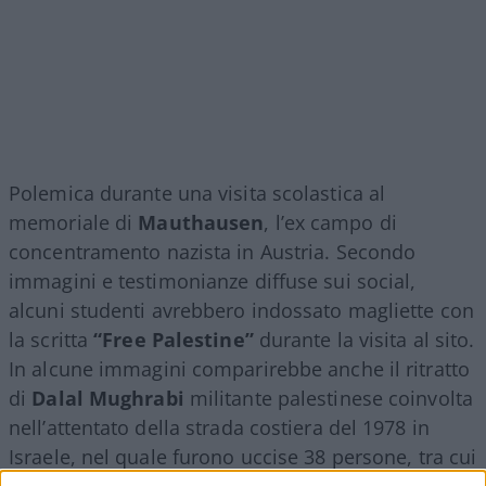
Polemica durante una visita scolastica al
memoriale di
Mauthausen
, l’ex campo di
concentramento nazista in Austria. Secondo
immagini e testimonianze diffuse sui social,
alcuni studenti avrebbero indossato magliette con
la scritta
“Free Palestine”
durante la visita al sito.
In alcune immagini comparirebbe anche il ritratto
di
Dalal Mughrabi
militante palestinese coinvolta
nell’attentato della strada costiera del 1978 in
Israele, nel quale furono uccise 38 persone, tra cui
13 bambini.