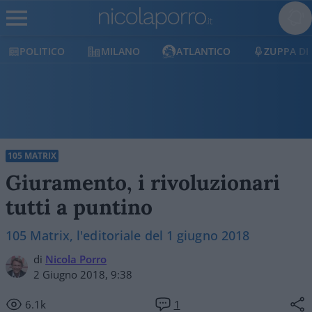
POLITICO
MILANO
ATLANTICO
ZUPPA DI
105 MATRIX
Giuramento, i rivoluzionari
tutti a puntino
105 Matrix, l'editoriale del 1 giugno 2018
di
Nicola Porro
2 Giugno 2018, 9:38
6.1k
1