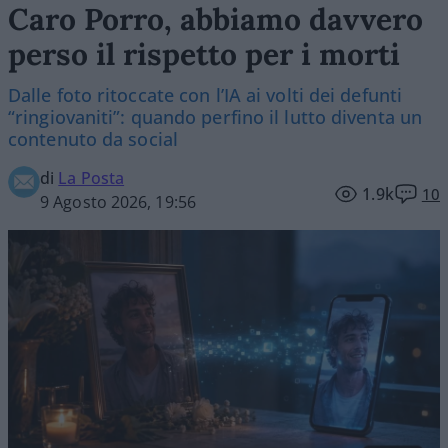
Caro Porro, abbiamo davvero
perso il rispetto per i morti
Dalle foto ritoccate con l’IA ai volti dei defunti
“ringiovaniti”: quando perfino il lutto diventa un
contenuto da social
di
La Posta
1.9k
10
9 Agosto 2026, 19:56