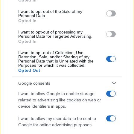
Opted In
I want to opt-out of the Sale of my
Personal Data.
La visitatrice avrebbe inoltre rivolto una domanda
Opted In
alla responsabile del gruppo, chiedendole se
I want to opt-out of processing my
condividesse la protesta. Dalle testimonianze
Personal Data for Targeted Advertising.
circolate online, la guida avrebbe evitato di
Opted In
rispondere direttamente, facendo riferimento
I want to opt-out of Collection, Use,
anche alla necessità di proseguire la visita. Gli
Retention, Sale, and/or Sharing of my
Personal Data that Is Unrelated with the
studenti avrebbero spiegato la loro iniziativa
Purposes for which it was collected.
Opted Out
come una “protesta contro il genocidio a Gaza”,
collegando quindi la manifestazione alla
Google consents
situazione nella Striscia.
I want to allow Google to enable storage
related to advertising like cookies on web or
device identifiers in apps.
L’episodio si inserisce in un più ampio dibattito
sull’utilizzo dei luoghi della memoria della
Shoah
I want to allow my user data to be sent to
per iniziative e messaggi legati al conflitto israelo-
Google for online advertising purposes.
palestinese. Nei mesi scorsi, una controversia