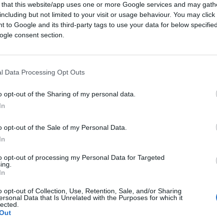
 that this website/app uses one or more Google services and may gath
including but not limited to your visit or usage behaviour. You may click 
 to Google and its third-party tags to use your data for below specifi
ogle consent section.
ferite su Google
CLICCA QUI
l Data Processing Opt Outs
o opt-out of the Sharing of my personal data.
incipit di un celebre coro da stadio che i
In
e o appena terminato un match calcistico. Il
care gli avversari, in genere passati in
o opt-out of the Sale of my Personal Data.
 punteggio. Ed è proprio quello che è
In
el per la Pace
a quei candidati che erano
to opt-out of processing my Personal Data for Targeted
ing.
In
o opt-out of Collection, Use, Retention, Sale, and/or Sharing
ersonal Data that Is Unrelated with the Purposes for which it
eta Thunberg
, la paladina
lected.
Out