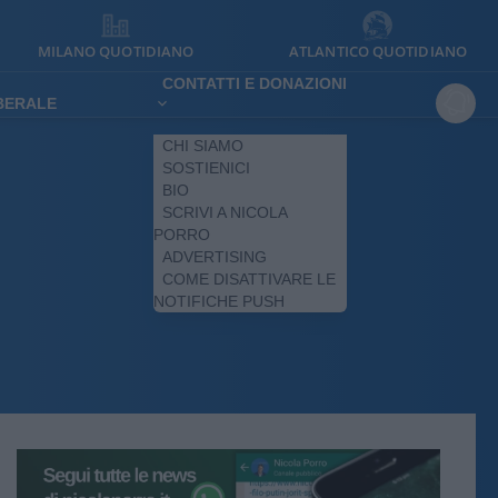
MILANO QUOTIDIANO
ATLANTICO QUOTIDIANO
CONTATTI E DONAZIONI
IBERALE
CHI SIAMO
SOSTIENICI
BIO
SCRIVI A NICOLA
PORRO
ADVERTISING
COME DISATTIVARE LE
NOTIFICHE PUSH