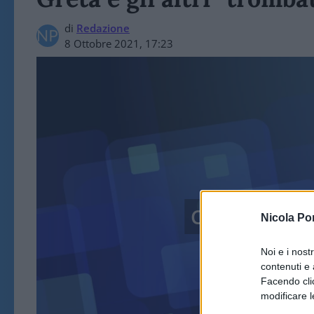
di
Redazione
8 Ottobre 2021, 17:23
CULTURA, TV
Nicola Po
Noi e i nost
contenuti e 
Facendo clic
modificare l