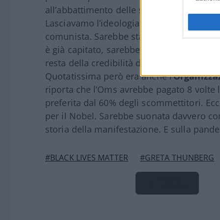
all’abbattimento delle statue negli States
Lasciavamo l’ideologia ambientalista per
comunista. Sarebbe stato davvero insoppo
è già capitato, sarebbe stata quella di r
resta della credibilità dell’onorificenza s
Quotatissima però era anche l’
Organizza
riporta che l’Oms avrebbe pagato 8 volte l
preferita dal 60% degli scommettitori. Ec
per il Nobel. Sarebbe suonata davvero com
storia della manifestazione. E sulla pande
#BLACK LIVES MATTER
#GRETA THUNBERG
Pagina
Precedente