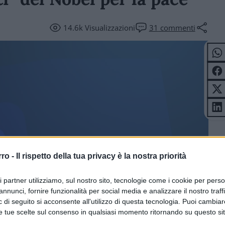
14.6k
Visualizzazioni
31
commenti
 E SPETTACOLI
rro -
Il rispetto della tua privacy è la nostra priorità
ri partner utilizziamo, sul nostro sito, tecnologie come i cookie per pers
annunci, fornire funzionalità per social media e analizzare il nostro traff
 di seguito si acconsente all'utilizzo di questa tecnologia. Puoi cambiar
e tue scelte sul consenso in qualsiasi momento ritornando su questo si