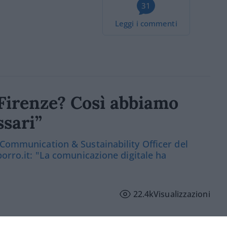
31
Leggi i commenti
a Firenze? Così abbiamo
ssari”
 Communication & Sustainability Officer del
porro.it: "La comunicazione digitale ha
22.4k
Visualizzazioni