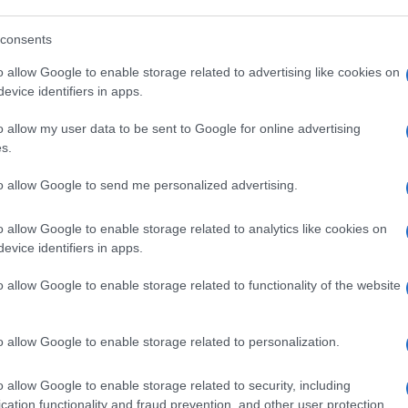
de favorita della competizione. Non si
 tant’è. Ormai siamo abituati ai Nobel
consents
 mondo ideologie conformi al pensiero di
o allow Google to enable storage related to advertising like cookies on
ate che la SNAI, dava Greta a 1.85, anche se
evice identifiers in apps.
i. Eravamo già tutti pronti a sorbirci i
a, della stampa unica dell’ambientalismo e
o allow my user data to be sent to Google for online advertising
s.
 Dopo la già pesantissima sbornia di
, l’incontro con Draghi
e Cingolani
, gli
to allow Google to send me personalized advertising.
avamo rasseganti a vedere le nostre città
trionfante. Ed esattamente come quando si
o allow Google to enable storage related to analytics like cookies on
 chiuderci in casa, di non accendere la tv e
evice identifiers in apps.
o allow Google to enable storage related to functionality of the website
iava una disfatta a dir poco drammatica.
o allow Google to enable storage related to personalization.
rano gli altri grandi favoriti? Bè, ottime
 Lives Matters
. Uno a caso, proprio. Avete
o allow Google to enable storage related to security, including
elo come i compagni e hanno dato il via
cation functionality and fraud prevention, and other user protection.