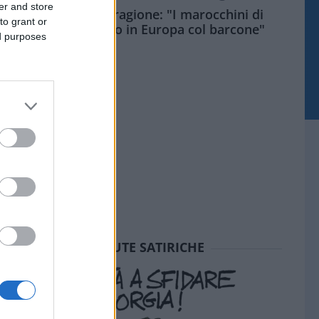
er and store
Meloni aveva ragione: "I marocchini di
to grant or
Ceuta sbarcano in Europa col barcone"
ed purposes
SEDUTE SATIRICHE