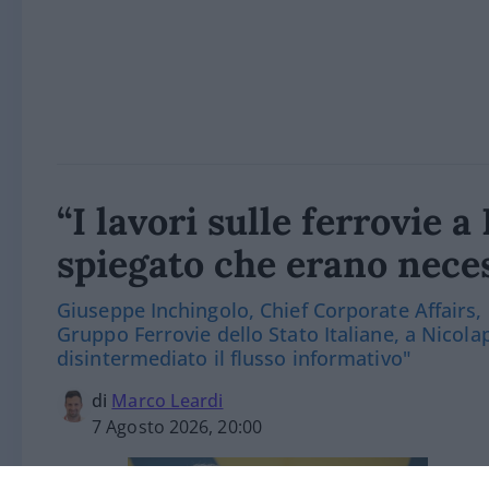
“I lavori sulle ferrovie 
spiegato che erano nece
Giuseppe Inchingolo, Chief Corporate Affairs,
Gruppo Ferrovie dello Stato Italiane, a Nicola
disintermediato il flusso informativo"
di
Marco Leardi
7 Agosto 2026, 20:00