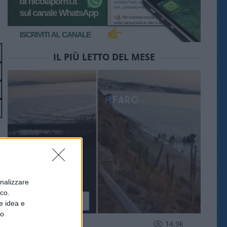
IL PIÙ LETTO DEL MESE
onalizzare
ico.
e idea e
to
ESTERI
14.9k