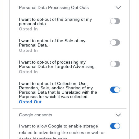
Personal Data Processing Opt Outs
I want to opt-out of the Sharing of my
A questo punto, proviamo a fare un esperimento.
personal data.
Domani uno di noi rubi un’auto e poi chieda al
Opted In
Comune di Roma di acquistarla, facendosi però
I want to opt-out of the Sale of my
Personal Data.
lasciare le chiavi.
Il furto
, in questo modo,
Opted In
sarebbe “regolarizzato”
. Scommettiamo che non
funzionerebbe e che non sarebbe d’accordo
I want to opt-out of processing my
Personal Data for Targeted Advertising.
neppure il Prefetto? Eh no, queste cose valgono
Opted In
solo per gli immobili, si sa. Per quelli, viene a
I want to opt-out of Collection, Use,
cadere tutto: principi, codice penale, perfino la
Retention, Sale, and/or Sharing of my
Personal Data that Is Unrelated with the
Costituzione. Tutto derogabile, sulla base di
Purposes for which it was collected.
Opted Out
presunte finalità sociali (e il fatto che
il
Messaggero
, nei suoi mille meritori articoli sulla
Google consents
vicenda, abbia ripetutamente segnalato che in
I want to allow Google to enable storage
quell’edificio vengono svolte attività commerciali
related to advertising like cookies on web or
senza regole è, ovviamente, un dettaglio
device identifiers in apps.