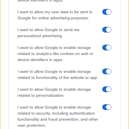
trascurabile).
I want to allow my user data to be sent to
Google for online advertising purposes.
Tant’è, la linea decisa dall’amministrazione
I want to allow Google to send me
comunale della capitale d’Italia è decisa e non
personalized advertising.
riguarda solo il palazzo di vi di Santa Croce in
Gerusalemme, ma anche altri immobili
I want to allow Google to enable storage
related to analytics like cookies on web or
illegalmente occupati. A pagare, per tutti questi
device identifiers in apps.
acquisti, saranno sempre i contribuenti.
Congratulazioni.
I want to allow Google to enable storage
related to functionality of the website or app.
I want to allow Google to enable storage
related to personalization.
Giorgio Spaziani Testa, 3 marzo 2023
I want to allow Google to enable storage
#CASA
#IMMOBILE
#ROMA
related to security, including authentication
functionality and fraud prevention, and other
user protection.