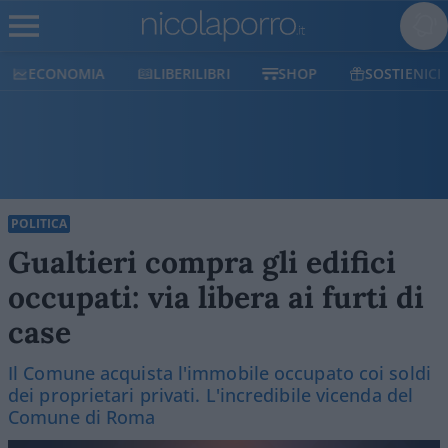
ECONOMIA
LIBERILIBRI
SHOP
SOSTIENICI
POLITICA
Gualtieri compra gli edifici
occupati: via libera ai furti di
case
Il Comune acquista l'immobile occupato coi soldi
dei proprietari privati. L'incredibile vicenda del
Comune di Roma