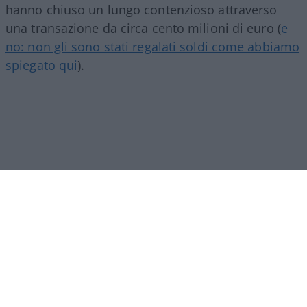
hanno chiuso un lungo contenzioso attraverso
una transazione da circa cento milioni di euro (
e
no: non gli sono stati regalati soldi come abbiamo
spiegato qui
).
Il colpo di scena, però, è durato poco. Jc