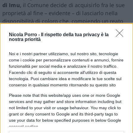
di Imu,
il Comune decide di acquisirlo fra le sue
proprietà al fine – evidente – di lasciarlo nella
disponibilità di coloro che, compiendo un reato
punito (si fa per dire) dal codice penale, lo stanno
Nicola Porro -
Il rispetto della tua privacy è la
gestendo indisturbati dal 2013.
nostra priorità
Ad aggiungere sconcerto a sconcerto arrivano poi
Noi e i nostri partner utilizziamo, sul nostro sito, tecnologie
come i cookie per personalizzare contenuti e annunci, fornire
le dichiarazioni del Prefetto di Roma, il quale – in
funzionalità per social media e analizzare il nostro traffico.
un’intervista a
la Repubblica
, il giornale che ha
Facendo clic di seguito si acconsente all'utilizzo di questa
anticipato i contenuti del piano casa del Comune –
tecnologia. Puoi cambiare idea e modificare le tue scelte sul
consenso in qualsiasi momento ritornando su questo sito
ha osservato che “con l’acquisto si arriverebbe
certamente a una
regolarizzazione della
Please note that this website/app uses one or more Google
services and may gather and store information including but
situazione
dello Spin Time”. Affermazione
not limited to your visit or usage behaviour. You may click to
probabilmente corretta sul piano strettamente
grant or deny consent to Google and its third-party tags to
giuridico, ma
devastante
dal punto di vista del
use your data for below specified purposes in below Google
messaggio diffuso.
consent section.