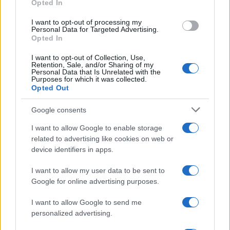
Opted In
merito del libro è di riportare il dibattito sul
I want to opt-out of processing my
terreno delle idee, non dei pregiudizi. Iovino
Personal Data for Targeted Advertising.
Opted In
mostra una Meloni capace di incarnare la frattura
tra l’Italia reale e quella delle élite, tra chi lavora e
I want to opt-out of Collection, Use,
Retention, Sale, and/or Sharing of my
chi pontifica.
Personal Data that Is Unrelated with the
Purposes for which it was collected.
Opted Out
Google consents
Ci sono alcuni passaggi fulminanti, ad esempio
quelli sull’opposizione di
Matteo Renzi.
Alla fine,
I want to allow Google to enable storage
related to advertising like cookies on web or
chi è davvero Matteo Renzi? Un riformatore? Un
device identifiers in apps.
illusionista? Un eterno indeciso che ormai ha
perso per sempre quel Paese che credeva di aver
I want to allow my user data to be sent to
Google for online advertising purposes.
conquistato? È un politico esperto ed è un uomo
scaltro. Eppure qualche volta si ha la sensazione
I want to allow Google to send me
che per Giorgia Meloni, con la forza che la
personalized advertising.
premier ha oggi, un oppositore con tale credito e