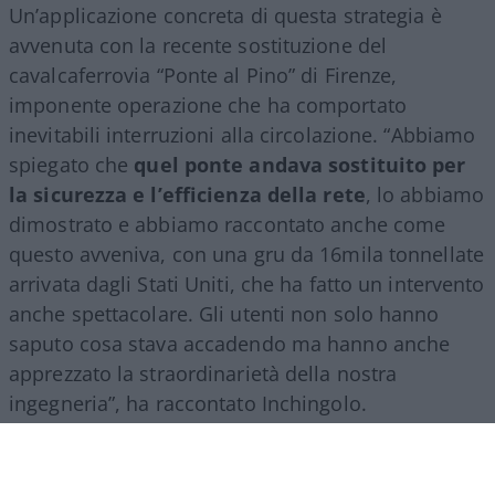
Un’applicazione concreta di questa strategia è
avvenuta con la recente sostituzione del
cavalcaferrovia “Ponte al Pino” di Firenze,
imponente operazione che ha comportato
inevitabili interruzioni alla circolazione. “Abbiamo
spiegato che
quel ponte andava sostituito per
la sicurezza e l’efficienza della rete
, lo abbiamo
dimostrato e abbiamo raccontato anche come
questo avveniva, con una gru da 16mila tonnellate
arrivata dagli Stati Uniti, che ha fatto un intervento
anche spettacolare. Gli utenti non solo hanno
saputo cosa stava accadendo ma hanno anche
apprezzato la straordinarietà della nostra
ingegneria”, ha raccontato Inchingolo.
Il racconto del Gruppo Fs, ha aggiunto l’esperto, si