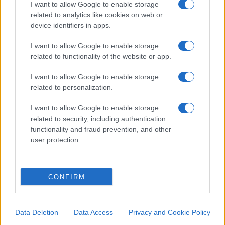
I want to allow Google to enable storage
con tale seguito sia più un vantaggio che non un
related to analytics like cookies on web or
pericolo. In definitiva, Iovino firma un saggio che
device identifiers in apps.
si legge come un racconto giornalistico: agile,
I want to allow Google to enable storage
denso, mai ideologico.
related to functionality of the website or app.
I want to allow Google to enable storage
Nicola Porro, Il Giornale 26 ottobre 2025
related to personalization.
Nicolaporro.it è anche su Whatsapp. È
I want to allow Google to enable storage
related to security, including authentication
sufficiente
cliccare qui
per iscriversi al canale ed
functionality and fraud prevention, and other
essere sempre aggiornati (gratis).
user protection.
#GIORGIA MELONI
CONFIRM
34
Data Deletion
Data Access
Privacy and Cookie Policy
Leggi i commenti