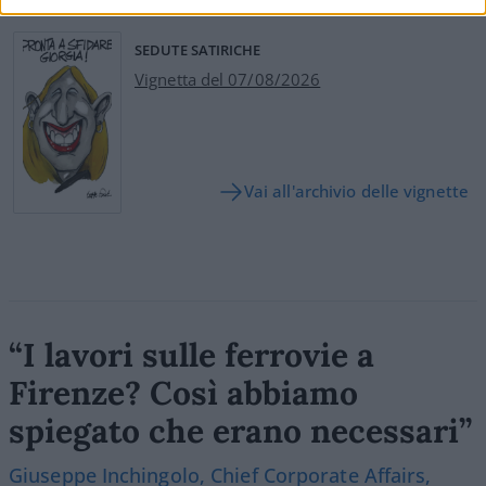
SEDUTE SATIRICHE
Vignetta del 07/08/2026
Vai all'archivio delle vignette
“I lavori sulle ferrovie a
Firenze? Così abbiamo
spiegato che erano necessari”
Giuseppe Inchingolo, Chief Corporate Affairs,