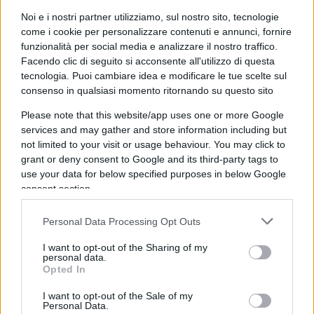
chiede più permesso, che smette di vergognarsi
Noi e i nostri partner utilizziamo, sul nostro sito, tecnologie
delle proprie radici e che prova, dopo decenni di
come i cookie per personalizzare contenuti e annunci, fornire
subalternità, a proporre un modello alternativo di
funzionalità per social media e analizzare il nostro traffico.
società. Iovino analizza, nella prima parte del
Facendo clic di seguito si acconsente all'utilizzo di questa
tecnologia. Puoi cambiare idea e modificare le tue scelte sul
libro, la Meloni politica, ma anche quella umana:
consenso in qualsiasi momento ritornando su questo sito
la ragazza cresciuta in un quartiere popolare, la
Please note that this website/app uses one or more Google
militante di Atreju, la donna che si è fatta da sé in
services and may gather and store information including but
un mondo dominato dagli uomini e dalla retorica
not limited to your visit or usage behaviour. You may click to
del «politicamente corretto e la mamma».
grant or deny consent to Google and its third-party tags to
use your data for below specified purposes in below Google
consent section.
C’è il coraggio di dire che la Meloni non è un
accidente politico
, ma il prodotto coerente di
Personal Data Processing Opt Outs
una lunga traiettoria culturale. E c’è la
I want to opt-out of the Sharing of my
consapevolezza che il suo successo nasce da un
personal data.
Opted In
linguaggio diverso: diretto, emotivo, intriso di
identità. Una politica che parla di patria, di Dio, di
I want to opt-out of the Sale of my
Personal Data.
libertà, parole che fino a ieri parevano tabù. Il