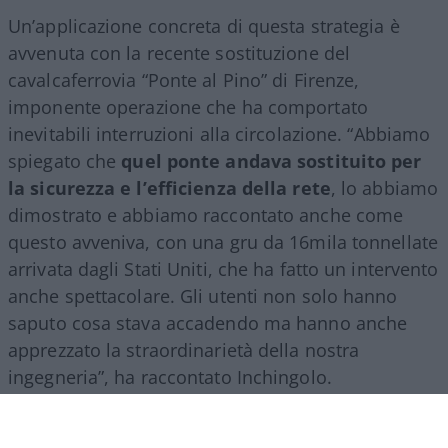
Un’applicazione concreta di questa strategia è
avvenuta con la recente sostituzione del
cavalcaferrovia “Ponte al Pino” di Firenze,
imponente operazione che ha comportato
inevitabili interruzioni alla circolazione. “Abbiamo
spiegato che
quel ponte andava sostituito per
la sicurezza e l’efficienza della rete
, lo abbiamo
dimostrato e abbiamo raccontato anche come
questo avveniva, con una gru da 16mila tonnellate
arrivata dagli Stati Uniti, che ha fatto un intervento
anche spettacolare. Gli utenti non solo hanno
saputo cosa stava accadendo ma hanno anche
apprezzato la straordinarietà della nostra
ingegneria”, ha raccontato Inchingolo.
Il racconto del Gruppo Fs, ha aggiunto l’esperto, si