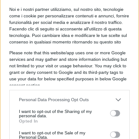
Meteorological Office (WMO), che le classifica in
Noi e i nostri partner utilizziamo, sul nostro sito, tecnologie
base all’incertezza di misura, sono in classe 4, con
come i cookie per personalizzare contenuti e annunci, fornire
incertezze di 2°C, e classe super-spazzatura 5,
con
funzionalità per social media e analizzare il nostro traffico.
Facendo clic di seguito si acconsente all'utilizzo di questa
possibili errori fino a 5°C
.
Quasi otto stazioni su
tecnologia. Puoi cambiare idea e modificare le tue scelte sul
10
, delle 380 che compongono la rete di misura,
consenso in qualsiasi momento ritornando su questo sito
sono etichettate come classi 4 e 5. Molte di queste
Please note that this website/app uses one or more Google
stazioni, come quella ubicata presso la fornace di
services and may gather and store information including but
calore urbana che è l’aeroporto di Heathrow,
not limited to your visit or usage behaviour. You may click to
producono regolarmente registrazioni quotidiane,
grant or deny consent to Google and its third-party tags to
use your data for below specified purposes in below Google
ovviamente ben poco attendibili. Incredibilmente,
consent section.
i dati complessivi sono utilizzati dal Met per
affermare di poter misurare la temperatura
Personal Data Processing Opt Outs
dell’aria nei quattro paesi del Regno Unito fino a
I want to opt-out of the Sharing of my
un centesimo di grado centigrado!
personal data.
Opted In
I want to opt-out of the Sale of my
Personal Data.