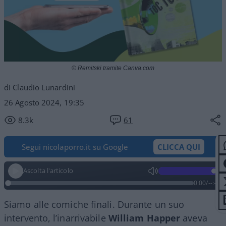
© Remitski tramite Canva.com
di Claudio Lunardini
26 Agosto 2024, 19:35
8.3k
61
Segui nicolaporro.it su Google
CLICCA QUI
Ascolta l'articolo
0:00
/
--:--
Siamo alle comiche finali. Durante un suo
intervento, l’inarrivabile
William Happer
aveva