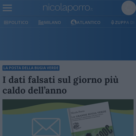
POLITICO
MILANO
ATLANTICO
ZUPPA DI
LA POSTA DELLA BUGIA VERDE
I dati falsati sul giorno più
caldo dell’anno