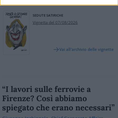
SEDUTE SATIRICHE
Vignetta del 07/08/2026
Vai all'archivio delle vignette
“I lavori sulle ferrovie a
Firenze? Così abbiamo
spiegato che erano necessari”