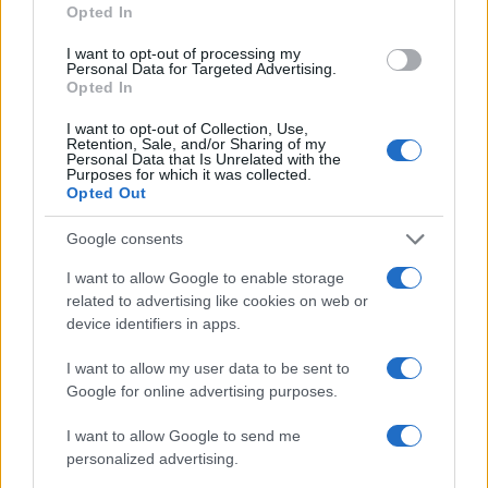
Per acquistare
La grande bugia verde
, clicca qui
Opted In
I want to opt-out of processing my
Personal Data for Targeted Advertising.
Situazione analoga si riscontra negli Stati
Opted In
Uniti.
Il rapporto, pubblicato da
The Heartland
I want to opt-out of Collection, Use,
Institute
, mostra che
il 96% delle stazioni di
Retention, Sale, and/or Sharing of my
Personal Data that Is Unrelated with the
misurazione
della temperatura al suolo delle
Purposes for which it was collected.
stazioni meteorologiche NOAA, che
Opted Out
contribuiscono ai dati “ufficiali” della temperatura
Google consents
del suolo negli Stati Uniti,
fornisce dati errati a
I want to allow Google to enable storage
causa della loro vicinanza all’asfalto
, ai
related to advertising like cookies on web or
macchinari o ad altri oggetti che producono
device identifiers in apps.
calore, intrappolano calore o accentuando il
calore. La relazione è stata compilata tramite viste
I want to allow my user data to be sent to
Google for online advertising purposes.
satellitari e rilievi di persona alle stazioni
meteorologiche NOAA. Mettere le stazioni di
I want to allow Google to send me
temperatura in tali punti
viola gli standard
personalized advertising.
pubblicati dalla NOAA stessa
e mina fortemente la