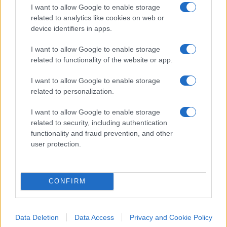
I want to allow Google to enable storage
legittimità e l’entità del consenso ufficiale sulle
related to analytics like cookies on web or
tendenze a lungo termine del riscaldamento
device identifiers in apps.
climatico negli Stati Uniti.
I want to allow Google to enable storage
related to functionality of the website or app.
I want to allow Google to enable storage
Claudio Lunardini
related to personalization.
I want to allow Google to enable storage
Nicolaporro.it è anche su Whatsapp. È
related to security, including authentication
sufficiente
cliccare qui
per iscriversi al canale ed
functionality and fraud prevention, and other
essere sempre aggiornati (gratis)
user protection.
#CALDO
#CLIMA
#TEMPERATURA
CONFIRM
61
Data Deletion
Data Access
Privacy and Cookie Policy
Leggi i commenti