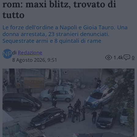
rom: maxi blitz, trovato di
tutto
Le forze dell'ordine a Napoli e Gioia Tauro. Una
donna arrestata, 23 stranieri denunciati.
Sequestrate armi e 8 quintali di rame
di
Redazione
1.4k
0
8 Agosto 2026, 9:51