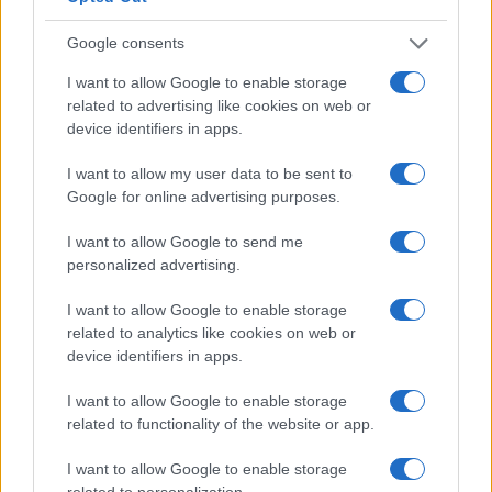
dichiarato di voler scrivere un diario o un libro
Google consents
sulla sua esperienza detentiva.
I want to allow Google to enable storage
related to advertising like cookies on web or
Una pena che divide l’opinione
device identifiers in apps.
pubblica
I want to allow my user data to be sent to
Google for online advertising purposes.
La condanna di Sarkozy ha generato un acceso
dibattito sia in Francia che oltre i confini nazionali.
I want to allow Google to send me
I suoi avvocati hanno già depositato
una
personalized advertising.
richiesta di libertà condizionata
, che verrà
I want to allow Google to enable storage
esaminata nei prossimi mesi. Fra coloro che lo
related to analytics like cookies on web or
sostengono figura la moglie Carla Bruni, che ha
device identifiers in apps.
espresso pubblicamente il suo dolore ma anche il
I want to allow Google to enable storage
suo orgoglio per l’uomo che considera innocente.
related to functionality of the website or app.
I want to allow Google to enable storage
related to personalization.