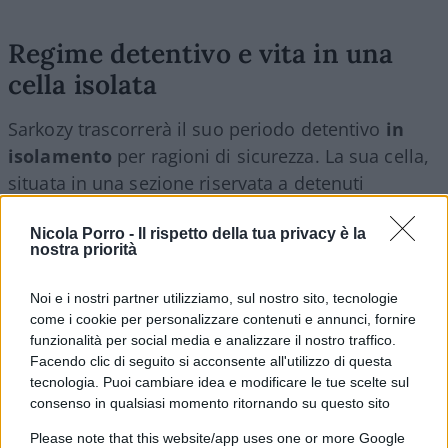
Regime detentivo e vita in una
cella isolata
Sarkozy trascorrerà il suo periodo detentivo
in
isolamento
per ragioni di sicurezza. La sua cella,
situata in una sezione riservata a detenuti
classificati come “vulnerabili”,
misura circa 9
Nicola Porro -
Il rispetto della tua privacy è la
metri quadrati
ed è dotata di un letto, un bagno
nostra priorità
privato, una finestra e una scrivania. L’ex
presidente non avrà accesso al telefono cellulare,
Noi e i nostri partner utilizziamo, sul nostro sito, tecnologie
ma potrà utilizzare una linea fissa sotto
come i cookie per personalizzare contenuti e annunci, fornire
funzionalità per social media e analizzare il nostro traffico.
sorveglianza. Tra le sue giornate in carcere, potrà
Facendo clic di seguito si acconsente all'utilizzo di questa
contare su
un’ora d’aria
al giorno in uno spazio
tecnologia. Puoi cambiare idea e modificare le tue scelte sul
sorvegliato, senza contatti con altri detenuti, e
consenso in qualsiasi momento ritornando su questo sito
sull’accesso regolamentato a una biblioteca e una
Please note that this website/app uses one or more Google