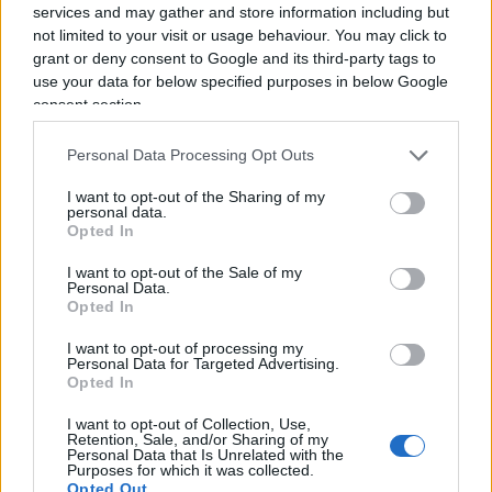
palestra. Potrà ricevere fino a tre visite settimanali
services and may gather and store information including but
da familiari e amici, oltre a quelle legali con i suoi
not limited to your visit or usage behaviour. You may click to
grant or deny consent to Google and its third-party tags to
avvocati.
use your data for below specified purposes in below Google
consent section.
I libri come compagni di
Personal Data Processing Opt Outs
detenzione
I want to opt-out of the Sharing of my
personal data.
Opted In
L’ex presidente ha portato in carcere
tre libri, il
I want to opt-out of the Sale of my
massimo consentito
. Tra questi il celebre “Conte
Personal Data.
di Montecristo” di Alexandre Dumas e una
Opted In
biografia di Gesù scritta dallo storico Jean-
I want to opt-out of processing my
Christian Petitfils. Il primo libro narra di un uomo
Personal Data for Targeted Advertising.
Opted In
ingiustamente incarcerato e in cerca di giustizia,
dettaglio che molti hanno interpretato come una
I want to opt-out of Collection, Use,
Retention, Sale, and/or Sharing of my
metafora della situazione personale di Sarkozy.
Personal Data that Is Unrelated with the
Purposes for which it was collected.
Durante il suo tempo in cella, Sarkozy ha
Opted Out