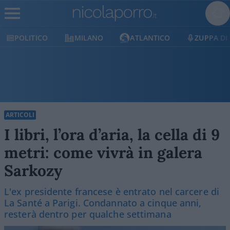
POLITICO
MILANO
ATLANTICO
ZUPPA DI PO
ARTICOLI
I libri, l’ora d’aria, la cella di 9
metri: come vivrà in galera
Sarkozy
L'ex presidente francese è entrato nel carcere di
La Santé a Parigi. Condannato a cinque anni,
resterà dentro per qualche settimana