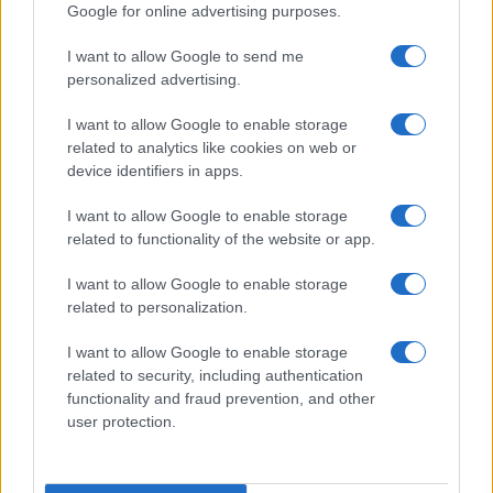
Ride bene chi ride ultimo: Nicolas
Google for online advertising purposes.
Sarkozy andrà in carcere
I want to allow Google to send me
personalized advertising.
di
Redazione
9k
25 Settembre 2025, 15:01
I want to allow Google to enable storage
related to analytics like cookies on web or
device identifiers in apps.
I want to allow Google to enable storage
related to functionality of the website or app.
I want to allow Google to enable storage
related to personalization.
I want to allow Google to enable storage
related to security, including authentication
functionality and fraud prevention, and other
user protection.
Libia nel caos: tante grazie a