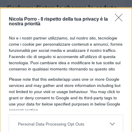
Sarkozy dietro le sbarre: la caduta
di Nicolas che entra in galera
Nicola Porro -
Il rispetto della tua privacy è la
nostra priorità
di
Cristina de Palma
7.6k
Noi e i nostri partner utilizziamo, sul nostro sito, tecnologie
21 Ottobre 2025, 9:37
come i cookie per personalizzare contenuti e annunci, fornire
funzionalità per social media e analizzare il nostro traffico.
Facendo clic di seguito si acconsente all'utilizzo di questa
tecnologia. Puoi cambiare idea e modificare le tue scelte sul
consenso in qualsiasi momento ritornando su questo sito
Please note that this website/app uses one or more Google
services and may gather and store information including but
not limited to your visit or usage behaviour. You may click to
grant or deny consent to Google and its third-party tags to
use your data for below specified purposes in below Google
consent section.
Personal Data Processing Opt Outs